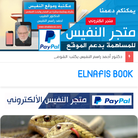
دكتور أحمد راسم النفيس يكتب: القومية العربية والبعث العربي… آن أوان البعث الإسلامي!!
ELNAFIS BOOK