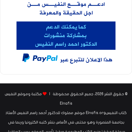
© حقوق النشر 2026، جميع الحقوق محفوظة |
مكتبة وموقع النفيس
Elnafis
كتاب النفيسElnafis.org موقع مملوك للدكتور أحمد راسم النفيس الأستاذ
بجامعة المنصورة وهو مختص في الأساس بنشر كتبه الكترونيا وربما في
مرحلة لاحقة توزيع الكتب المطبوعة ورقيا. تأسس الموقع بسبب العراقيل