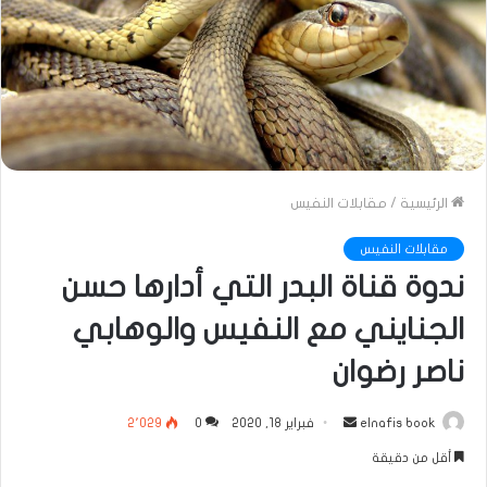
الرئيسية
/
مقابلات النفيس
مقابلات النفيس
ندوة قناة البدر التي أدارها حسن
الجنايني مع النفيس والوهابي
ناصر رضوان
أرسل
elnafis book
فبراير 18, 2020
0
2٬029
بريدا
أقل من دقيقة
إلكترونيا