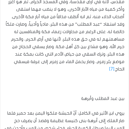
مقدس، لأنه في أرض مقدسة، وفي المسجد الحرام، ثم هو أغزر
وأكر كمية من مياه الآبار الأخرى، وهو لا ينضب مهما استقى
أصحاب الدلاء منه، ثم انه ألطف مذاقاً من مياه آبار مكة الأخرى.
وقد استفاد “عبد المطلب” من هذه البئر، مادياً وأدبياً، وصارت ملكاً
خالصة له، على الرغم من محاولات زعماء مكة والمنافسين له
مساهمتهم له في حق هذه البئر، لأنها في أرض الحرم، والحرم
حرم الله، وهو مشاع بين كل أهل مكة. وصار يسقي الحجاج من
هذه البئر، وترك السقي من حياض الأدم التي كانت بمكة عند
موضع بئر زمزم، وصار يحمل الماء من زمزم إلى عرفة فيسقي
الحاج.
[7]
بين عبد المطلب وأبرهة
يروي ابن الأثير في الكامل: أنّ الحبشة ملكوا اليمن بعد حمير فلما
صار الملك إِلى أبرهة بنى كنيسة عظيمة وقصد أن يصرف حج
العرب إِليها ويبطل الكعبة الحرام فجاء شخص من العرب وأحدث في