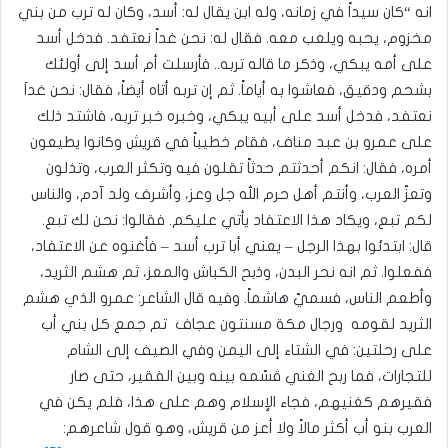
انه “كان سيداً في زمانه، وله ابن يقال له: أسد، وكان له ترب من بني
مخزوم، يحبه ويلعب معه. فقال له: نحن غداً نعتفد. فدخل أسد
على أمه يبكي، وذكر ما قاله تربه.. فأرسلت أم أسد إلى أولئك
بشحم ودقيق، فعاشوا به أياماً. ثم إن تربه أتاه أيضاً، فقال: نحن غداَ
نعتفد، فدخل أسد على أبيه يبكي، وخبره خبر تربه، فاشتد ذلك
على عمرو بن عبد مناف، فقام خطيباً في قريش وكانوا يطيعون
أمره، فقال: انكم أحدثتم حدثاً تقلون فيه وتكثر العرب، وتذلون
وتعزّ العرب، وأنتم أهل حرم الله جل وعز، وأشرف ولد آدم، والناس
لكم تبع، ويكاد هذا الاعتفاد يأتي عليكم. فقالوا: نحن لك تبع.
قال: ابتدئوا بهذا الرجل – يعني أبا ترب أسد – فأغنوه عن الاعتفاد،
ففعلوا. ثم انه نحر البدن، وذبح الكباش والمعز، ثم هشم الثريد،
وأطعم الناس، فسميّ هاشماً. وفيه قال الشاعر: عمرو الذي هشم
الثريد لقومه ورجال مكة مسنتون عجاف تم جمع كل بني أب
على رحلتين: في الشتاء إلى اليمن وفي الصيف إلى الشام
للتجارات، فما ربح الغني قسّمه بينه وبين الفقير، حتى صار
فقيرهم كغنيهم، فجاء الإسلام وهم على هذا، فلم يكن في
العرب بنو أب أكثر مالاً ولا أعز من قريش، وهو قول شاعرهم: