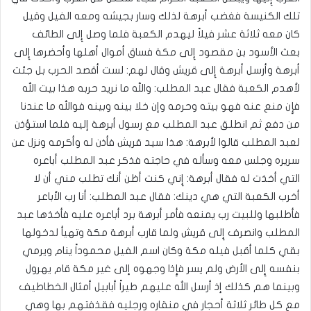
تلك الكنيسة فغضب أبرهة لذلك وسار بجيشه ومعه الفيل وقيل
كان معه ثلاثة عشر فيلاً ليهدم الكعبة فلما وصل إِلى الطائف
بعث الأسود بن مقصود إِلى مكة فساق أموال أهلها وأحضرها إِلى
أبرهة وأرسل أبرهة إِلى قريش وقال لهم‏:‏ لست أقصد الحرب بل جئت
لأهدم الكعبة فقال عبد المطلب‏:‏ والله ما نريد حربه هذا بيت الله
فإِن منع عنه فهو بيته وحرمه وإن خلا بينه وبينه فوالله ما عندنا
من دفع ثم انطلق عبد المطلب مع رسول أبرهة إليه فلما استؤذن
لعبد المطلب قالوا لأبرهة‏:‏ هذا سيد قريش فأذن له وأكرمه ونزل عن
سريره وجلس معه وسأله في حاجته فذكر عبد المطلب أباعره
التي أخذت له فقال أبرهة‏:‏ إِني كنت أظن أنك تطلب مني أن لا
أخرب الكعبة التي هي دينك‏:‏ فقال عبد المطلب‏:‏ أنا رب الأباعر
فأطلبها وللبيت رب يمنعه فأمر أبرهة برد أباعره عليه فأخذها عبد
المطلب وانصرف إِلى قريش ولما قارب أبرهة مكة وتهيأ لدخولها
بقي كلما أقبل فيله مكة وكان اسم الفيل محموداً ينام ويرمي
بنفسه إِلى الأرض ولم يسر فإِذا وجهوه إلى غير مكة قام يهرول
وبينما هم كذلك إذ أرسل الله عليهم طيراً أبابيل أمثال الخطاطيف
مع كل طائر ثلاثة أحجار في منقاره ورجليه فقذفتهم بها وهي