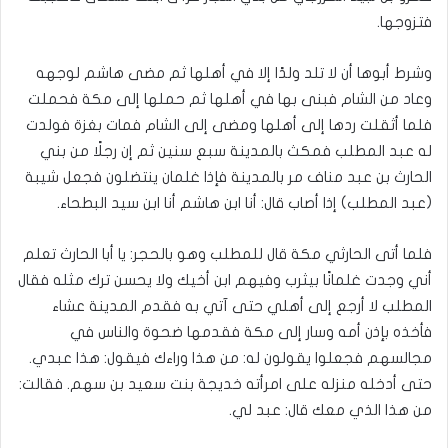
فتزوجها‏.‏
وشرط أبوها أن لا تلد ولدًا إلا في أهلها ثم مضى هاشم لوجهه
وعاد من الشام فبنى بها في أهلها ثم حملها إلى مكة فحملت
فلما أثقلت ردها إلى أهلها ومضى إلى الشام فمات بغزة‏ فولدت
له عبد المطلب فمكث بالمدينة سبع سنين‏ ثم إن رجلًا من بني
الحارث بن عبد مناف مر بالمدينة فإذا غلمان ينتضلون فجعل شيبة
(عبد المطلب) إذا أصاب قال‏:‏ أنا ابن هاشم أنا ابن سيد البطحاء‏‏.‏
فلما أتى الحارثي مكة قال للمطلب وهو بالحجر‏:‏ يا أبا الحارث تعلم
أني وجدت غلمانًا بيثرب وفيهم ابن أخيك ولا يحسن ترك مثله‏ فقال
المطلب‏ لا أرجع إلى أهلي حتى آتي به‏ فقدم المدينة عشاء
فأخذه بإذن أمه وسار إلى مكة فقدمها ضحوة والناس في
مجالسهم فجعلوا يقولون له‏:‏ من هذا وراءك فيقول‏:‏ هذا عبدي‏.‏
حتى أدخله منزله على امرأته خديجة بنت سعيد بن سهم‏.‏ فقالت‏:‏
من هذا الذي معك قال‏:‏ عبد لي‏.‏