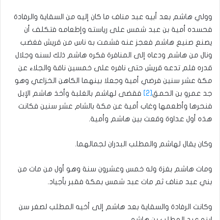
وولي هاشم بعد أبيه عبد مناف ما كان إليه من السقاية والرفادة
فحسده أمية بن عبد شمس على رياسته وإطعامه فتكلف أن
يصنع صنيع هاشم فعجز عنه فشمت به ناس من قريش فغضب
ونال من هاشم ودعاه إلى المنافرة فكره هاشم ذلك لسنه وجلال
قدره فلم تدعه قريش حتى نافره على خمسين ناقة والجلاء عن
مكة عشر سنين فرضي أمية وجعلا بينهما الكاهن الخزاعي وهو
جد عمرو بن الحمق
[2]
فقضى لهاشم بالغلبة وأخذ هاشم الإبل
فنحرها وأطعمها وغاب أمية عن مكة بالشام عشر سنين فكانت
هذه أول عداوة وقعت بين هاشم وأمية‏.‏
وكان يقال لهاشم والمطلب البدران لجمالهما‏.‏
ومات هاشم بغزة وله خمس وعشرون سنة وهو أول من مات من
بني عبد مناف ثم مات عبد شمس بمكة فقبر بأجياد‏.‏
وكانت الرفادة والسقاية بعد هاشم إلى أخيه المطلب لصغر سن
ابنه عبد المطلب بن هاشم‏.‏