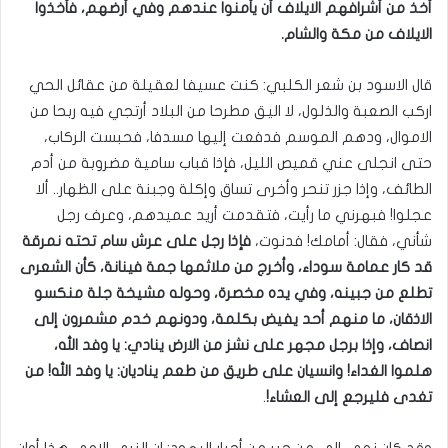
أخذ من أشرافهم الايلاف أن يأمنوا عندهم وفي أرضهم، فأخذوا
الايلاف من مكة والشام.
قال الاسود بن شعر الكلبي: كنت عسيفا لعقيلة من عقائل الحي
اركب الصعبة والذلول، لا اليق مطرحا من البلاد أرتجي فيه ربحا من
الاموال، ودهم الموسم فدفعت إليها مسدفا، فحبست الركاب،
حتى انجلى عني قميص الليل، فإذا قباب سامية مضروبة من أدم
الطائف، وإذا جزر تنحر وأخرى تساق وإكلة وجبنة على الظهار.. ألا
عجلوا! فبهرني ما رأيت، فتقدمت أريد عميدهم، وعرف رجل
شأني، فقال: أمامك! فدنوت،
فإذا رجل على عرش سام تحته نمرقة
قد كار عمامة سوداء، وأخرج من ملاثمها جمة فينانة، كأن الشعرى
تطلع من جبينه، وفي يده مخصرة، وحوله مشيخة جلة منكسو
الاذقان، ما منهم أحد يفيض بكلمة، ودونهم خدم مشمرون إلى
انصاف، وإذا برجل مجهر على نشز من الارض ينادي: يا وفد الله،
هلموا الغداء! وانسيان على طريق من طعم يناديان: يا وفد الله! من
تغدى فليرجع إلى العشاء!
.
وقد كان نمي إلي من حبر من أحبار اليهود: ان النبي الامي هذا أوان