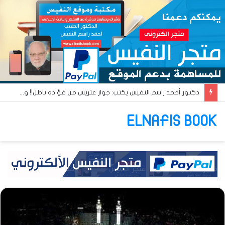
دكتور أحمد راسم النفيس يكتب: القومية العربية والبعث العربي… آن أوان البعث الإسلامي!!
ELNAFIS BOOK