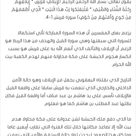
يقول تعالى: بسم الله الرحمن الرحيم (لِإِيلَافِ قُرَيْشٍ * إِيلَافِهِمْ
رِحْلَةَ الشِّتَاءِ وَالصَّيْفِ * فَلْيَعْبُدُوا رَبَّ هَذَا الْبَيْتِ * الَّذِي أَطْعَمَهُمْ
مِنْ جُوعٍ وَآَمَنَهُمْ مِنْ خَوْفٍ) سورة قريش 1-4.
يزعم بعض المفسرين أن هذه السورة المباركة تأتي استكمالا
للسورة التي سبقتها وهي سورة الفيل والهدف من هذا الربط هو
الزعم أن الإيلاف والتآلف الذي أنعم الله به على قريش هو بسبب
انكسار هجوم الحبشة على مكة محاولة منهم لهدم الكعبة بيت
الله الحرام.
التاريخ الذي نقلناه اليعقوبي يجعل من الإيلاف وهو حالة الأمن
الداخلي والخارجي الذي تنعمت به قريش سابقا على واقعة الفيل
فالإيلاف تأسس على يد هاشم بن عبد مناف أما واقعة الفيل فكان
بطلها عبد المطلب بن هاشم كما هو معلوم.
ما الذي دفع ملك الحبشة لشن عدوانه على مكة محاولا هدم
بيت الله إلا تصاعد مكانتها خلال تلك الفترة التي تقارب أربعين عاما
وما كان هذا الصعود ليحدث لولا حالة الاستقرار والأمن التي نعمت