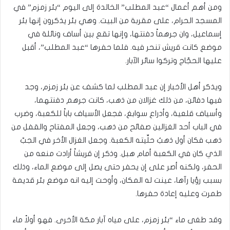
ومن أهم أعمال “عبد المطلب” الخالدة إلى اليوم “بئر زمزم” في
المسجد الحرام، على مقربة من البيت. وهي بئر يذكرون إنها بئر
إسماعيل، وان جرهماً دفنتها، وإنها تقع بين أساف ونائلة في
موضع كانت قريش تنحر فيه. فلما حفرها “عبد المطلب”، أقبل
عليها الحجّاج وتركوا سائر الآبار.
ويذكر أهل الأخبار إن عبد المطلب لما كشف عن بئر زمزم، وجد
فيها دفائن، من ذلك غزالان من ذهب، كانت جرهم دفنتهما،
وأسياف قلعية، وأدراع سوابغ، فجعل الأسياف باباً للكعبة، وضرب
في الباب أحد الغزالين صفائح من ذهب، وجعل المفتاح والقفل من
ذهب فكان أول ذهبُ حلِّيته الكعبة. وجعل الغزال الأخر في الجبّ
الذي كان في الكعبة أمام هبل. وذكر إن قريشاً أرادت منعه من
الحفر، ولكنه أصر على إن يحفر حتى يصل إلى موضع الماء، وذلك
بسبب رؤيا رآها، عينت له المكان، وأوحت إليه انه موضع بئر قديمة
طمرت وعليه إعادة حفرها.
وقد طغى ماء “بئر زمزم، على مياه آبار مكة الأخرى. فهو أولاً ماء