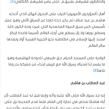
والخالطون فقيرهم بغنيهّـم حتى يصير فقيرهم كالكافي
[5]
.
أهال (المؤرخون الأمويون) التراب على التحول الهائل الذي أحدثه
هاشم بن عبد مناف لم يكن حدثا خارجا عن السياق الآتي وهو عمل
تأسيسي كبير سبق النبوة المحمدية التي غيرت وجه الكون كله
وسطع نورها ولا زال يسطع في أرجاء العالم تأسيسا قاعدة ارتكاز
استند إليها الإسلام في انطلاقته نحو الجزيرة العربية أولا وبعدها
سائر العالم.
الولاية على المسجد الحرام حق طبيعي للدوحة الهاشمية وهو
ما يفسر لنا اشتباك رسول الله مع قريش ابتداء من معركة بدر وما
تلاها
[6]
.
عبد المطلب بن هاشم:
إنه جد رسول الله صلى الله عليه وآله وإنما قيل له عبد المطلب لأن
أباه هاشمًا شخص في تجارة إلى الشام فلما قدم المدينة نزل على
عمرو بن لبيد الخزرجي من بني النجار فرأى ابنته سلمى فأعجبته