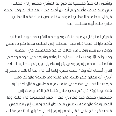
واشترى له حلةً فلبسها ثم خرج به العشي فجلس إلى مجلس
بني عبد مناف فأعلمهم أنه ابن أخيه فكان بعد ذلك يطوف بمكة
فيقال‏:‏ هذا عبد المطلب لقوله هذا عبدي‏ ثم أوقفه المطلب
على ملك أبيه فسلمه إليه‏.‏
فعرض له نوفل بن عبد مناف وهو عمه الآخر بعد موت المطلب
فأخذ دارا له فدعا ذلك عبد المطلب إلى الحلف فدعا بشر بن عمرو
وورقاء بن فلان ورجالًا من رجالات خزاعة فحالفهم في الكعبة
وكتبوا كتابًا‏.‏ وكانت له السقاية والرفادة وشرف في قومه وعظم
شأنه‏ ثم إنه حفر زمزم وهي بئر إسماعيل بن إبراهيم عليه السلام
التي أسقاه الله وكان سبب حفره إياها أنه قال‏:‏ بينا أنا نائم بالحجر إذ
أتاني آتٍ فقال‏:‏ احفر طيبة‏.‏ قال‏:‏ قلت‏:‏ وما طيبة؟ قال‏:‏ ثم ذهب
فرجعت الغد إلى مضجعي فنمت فيه فجاءني فقال‏:‏ احفر بَرة‏
قلت‏:‏ وما بَرة؟ قال‏:‏ ثم ذهب عني‏ فلما كان الغد رجعت إلى
مضجعي فنمت فيه فجاءني فقال‏:‏ احفر المضنونة‏ قال‏:‏ قلت‏:‏ وما
المضنونة؟ قال‏:‏ فذهب عني‏ فلما كان الغد رجعت إلى مضجعي
فنمت فيه فجاءني فقال‏:‏ احفر زمزم إنك إن حفرتها لا تندم‏ فقلت‏:‏