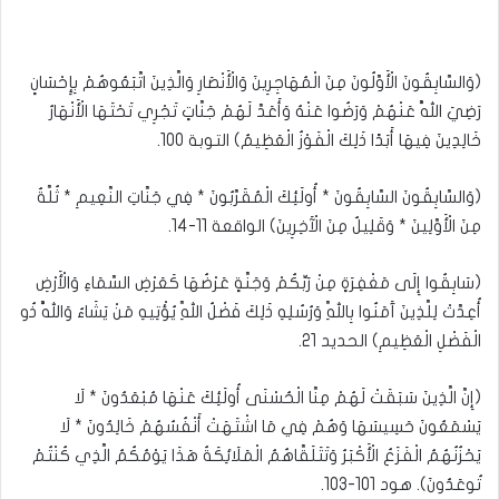
(وَالسَّابِقُونَ الْأَوَّلُونَ مِنَ الْمُهَاجِرِينَ وَالْأَنْصَارِ وَالَّذِينَ اتَّبَعُوهُمْ بِإِحْسَانٍ
رَضِيَ اللَّهُ عَنْهُمْ وَرَضُوا عَنْهُ وَأَعَدَّ لَهُمْ جَنَّاتٍ تَجْرِي تَحْتَهَا الْأَنْهَارُ
خَالِدِينَ فِيهَا أَبَدًا ذَلِكَ الْفَوْزُ الْعَظِيمُ) التوبة 100.
(وَالسَّابِقُونَ السَّابِقُونَ * أُولَئِكَ الْمُقَرَّبُونَ * فِي جَنَّاتِ النَّعِيمِ * ثُلَّةٌ
مِنَ الْأَوَّلِينَ * وَقَلِيلٌ مِنَ الْآَخِرِينَ) الواقعة 11-14.
(سَابِقُوا إِلَى مَغْفِرَةٍ مِنْ رَبِّكُمْ وَجَنَّةٍ عَرْضُهَا كَعَرْضِ السَّمَاءِ وَالْأَرْضِ
أُعِدَّتْ لِلَّذِينَ آَمَنُوا بِاللَّهِ وَرُسُلِهِ ذَلِكَ فَضْلُ اللَّهِ يُؤْتِيهِ مَنْ يَشَاءُ وَاللَّهُ ذُو
الْفَضْلِ الْعَظِيمِ) الحديد 21.
(إِنَّ الَّذِينَ سَبَقَتْ لَهُمْ مِنَّا الْحُسْنَى أُولَئِكَ عَنْهَا مُبْعَدُونَ * لَا
يَسْمَعُونَ حَسِيسَهَا وَهُمْ فِي مَا اشْتَهَتْ أَنْفُسُهُمْ خَالِدُونَ * لَا
يَحْزُنُهُمُ الْفَزَعُ الْأَكْبَرُ وَتَتَلَقَّاهُمُ الْمَلَائِكَةُ هَذَا يَوْمُكُمُ الَّذِي كُنْتُمْ
تُوعَدُونَ). هود 101-103.