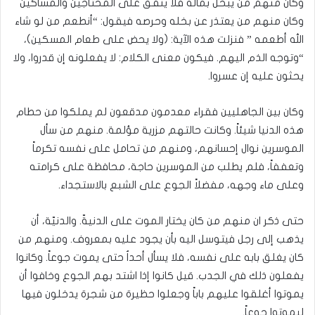
وكان منهم من يبخل بماله فلا ينفق على المحتاجين والمساكين
وكان منهم من يعتذر عن بخله وحرصه فيقول: “أنطعم من لو شاء
الله أطعمه ” فنزلت هذه الآية: (ولا يحض على طعام المسكين)،
“وتوجه الذم اليهم. فيكون معنى الكلام: لا يفعلونه إن قدروا، ولا
يحثون عليه إن عسروا.
وكان بين الجاهليين فقراء معدمون مدقعون لم يملكوا من حطام
هذه الدنيا شيئاً. وكانت حالتهم مزرية مؤلمة. منهم من سأل
الموسرين نوال إحسانهم، ومنهم من تحامل على نفسه تكرماً
وتعففاً، فلم يطلب من الموسرين حاجة، محافظة على كرامته
وعلى ماء وجهه، مفضلاً الجوع على الشبع بالاستجداء.
حتى ذكر ان منهم من كان يختار الموت على الدنيةّ. والدنيّة، أن
يذهب إلى رجل فيتوسل اليه بأن يجود عليه بمعروف. ومنهم من
كان يغلق بابه على نفسه، فلا يسأل أحداٌ حتى يموت جوعاً. وكانوا
يفعلون ذلك في الجدب. قيل كانوا إذا اشتد بهم الجوع وخافوا أن
يموتوا أغلقوا عليهم باباً وجعلوا حظيرة من شجرة يدخلون فيها
ليموتوا جوعاً.