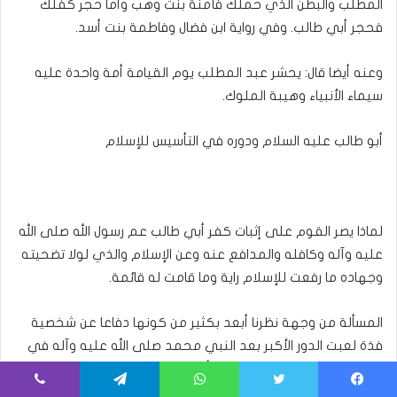
المطلب والبطن الذي حملك فآمنة بنت وهب وأما حجر كفلك
فحجر أبي طالب. وفي رواية ابن فضال وفاطمة بنت أسد.
وعنه أيضا قال: يحشر عبد المطلب يوم القيامة أمة واحدة عليه
سيماء الأنبياء وهيبة الملوك.
أبو طالب عليه السلام ودوره في التأسيس للإسلام
لماذا يصر القوم على إثبات كفر أبي طالب عم رسول الله صلى الله
عليه وآله وكافله والمدافع عنه وعن الإسلام والذي لولا تضحيته
وجهاده ما رفعت للإسلام راية وما قامت له قائمة.
المسألة من وجهة نظرنا أبعد بكثير من كونها دفاعا عن شخصية
فذة لعبت الدور الأكبر بعد النبي محمد صلى الله عليه وآله في
إيصال كلمة التوحيد إلى الدنيا بأسرها بل هو موقف يتعين علينا
وقوفه في مواجهة اغتيال العقل والضمير الإسلامي الذي نشأ
يسبوك
تويتر
واتساب
تيلقرام
ڤايبر