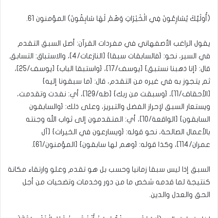
(أُولَئِكَ يُسَارِعُونَ فِي الْخَيْرَاتِ وَهُمْ لَهَا سَابِقُونَ) المؤمنون 61.
يقول الراغب الأصفهاني في مفردات القرآن: أصل السبق التقدم
في السير، نحو: {فالسابقات سبقا} [النازعات/4]، والاستباق: التسابق.
قال: {إنا ذهبنا نستبق} [يوسف/17]، {واستبقا الباب} [يوسف/25]،
ثم يتجوز به في غيره من التقدم، قال: {ما سبقونا إليه}
[الأحقاف/11]، {وسبقت من ربك} [طه/129]، أي: نفدت وتقدمت،
ويستعار السبق لإحراز الفضل والتبريز، وعلى ذلك: {والسابقون
السابقون} [الواقعة/10]، أي: المتقدمون إلى ثواب الله وجنته
بالأعمال الصالحة، نحو قوله: {ويسارعون في الخيرات} [آل
عمران/114]، وكذا قوله: {وهم لها سابقون} [المؤمنون/61].
السبق إذا ليس سبقا زمانيا وحسب بل هو تقدم وعلو وارتقاء مكانة
كنتيجة لما قدمه شخص ما من دور وخدمات وتضحيات من أجل
الحق والعدل والدين.