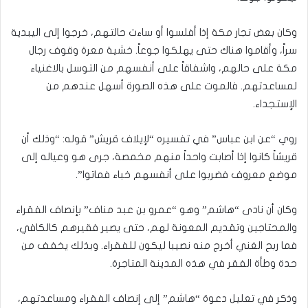
وكان بعض تجار مكة إذا أفلسوا أو ساءت حالتهم، خرجوا إلى اليبدية
سراً، وأقاموا هناك حتى يهلكوا جوعاً. خشية معرة وقوف رجال
مكة على حالهم، واشفاقاً على أنفسهم من التوسل بالاغنياء
لمساعدتهم. فالموت على هذه الصورة أسهل عندهم من
الإستجداء.
روي “عن ابن عباس” في تفسيره “لإيلاف قريش” قوله: “وذلك أن
قريشاً كانوا إذا أصابت واحداً منهم مخمصة، جرى هو وعياله إلى
موضع معروف فضربوا على أنفسهم خباء فماتوا”.
وكان أن نادى “هاشم” وهو “عمرو بن عبد مناف” بإنصاف الفقراء
والمحتاجين وتقديم المعونة لهم، حتى يصير فقيرهم كالكافي،
فما ربح الغني أخرج منه نصيبا ليكون للفقراء. وبذلك يخفف من
حدة وطأة الفقر في هذه المدينة المتاجرة.
وذكر في تعليل دعوة “هاشم” إلى إنصاف الفقراء ومساعدتهم،