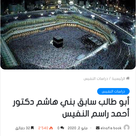
الرئيسية
/
دراسات النفيس
دراسات النفيس
أبو طالب سابق بني هاشم دكتور
أحمد راسم النفيس
أرسل
elnafis book
مايو 2, 2020
0
2٬540
32 دقائق
بريدا