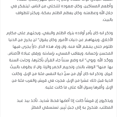
وأطعم المساكين، وكان صعوده للتخلي من الناس، ليتفكر في
جلال الله وعظمته. وكان يعظم الظلم بمكة، ويكثر للطواف
بالبيت.
وذكر انه كان يأمر أولاده بترك الظلم والبغي، ويحثهم على مكارم
الأخلاق، وينهاهم عن دنيات الأمور. وكان يقول” لن يخرج من الدنيا
ظلوم حتى ينتقم الله منه، وان وراء هذه الدار، داراً يجزى فيها
المحسن بإحسانه، ويعاقب المسيء بإساءته. ورفض عبادة الأصنام،
ووحَّد الله. وروي” انه وضع سنناً جاء القرآن بأكثرها، وجاءت السنة
بها. منها” الوفاء بالنذر، وتحريم الخمر والزنا، وان لا يطوف بالبيتُ
عُريان. وذكر انه كان أول من سنّ دية النفس مئة من الإبل، وكانت
الدية قبل ذلك عشرا من الإبل، فجرت في قريش والعرب مئة من
الإبل. وأقرها رسول الله على ما كانت عليه.
ويذكرون إن قريشاً كانت إذا أصابها قحط شديد، تأخذ بيد عبد
المطلب، فتخرج به إلى جبل ثَبِير، تستسقي المطرْ.