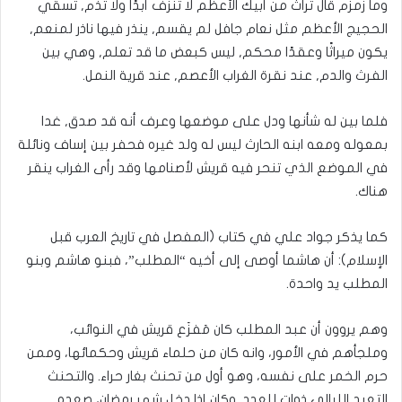
وما زمزم قال تراث من أبيك الأعظم لا تنزف أبدًا ولا تذم, تسقي
الحجيج الأعظم مثل نعام جافل لم يقسم, ينذر فيها ناذر لمنعم,
يكون ميراثًا وعقدًا محكم, ليس كبعض ما قد تعلم, وهي بين
الفرث والدم, عند نقرة الغراب الأعصم, عند قرية النمل‏.‏
فلما بين له شأنها ودل على موضعها وعرف أنه قد صدق, غدا
بمعوله ومعه ابنه الحارث ليس له ولد غيره فحفر بين إساف ونائلة
في الموضع الذي تنحر فيه قريش لأصنامها وقد رأى الغراب ينقر
هناك‏.‏
كما يذكر جواد علي في كتاب (المفصل في تاريخ العرب قبل
الإسلام): أن هاشما أوصى إلى أخيه “المطلب”، فبنو هاشم وبنو
المطلب يد واحدة.
وهم يروون أن عبد المطلب كان مَفزَع قريش في النوائب،
وملجأهم في الأمور، وانه كان من حلماء قريش وحكمائها، وممن
حرم الخمر على نفسه، وهو أول من تحنث بغار حراء. والتحنث
التعبد الليالي ذوات للعدد. وكان إذا دخل شهر رمضان، صعده