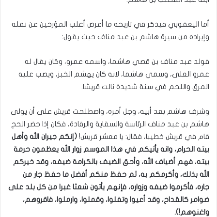
أما اليعقوبي فيذكر في تاريخه ما أعرض أغلب المؤرخين عن نقله
وإيراده من سيرة هاشم بن عبد مناف حيث يقول:
فولد عبد مناف بن قصي هاشما، واسمه عمرو، وكان يقال له
عمرو العلى، وسمي هاشما، لانه كان يهشم الخبز، ويصب عليه
المرق واللحم في سنة شديدة نالت قريشا.
وشرف هاشم بعد أبيه، وجل أمره، واصطلحت قريش على أن يولى
هاشم بن عبد مناف الرئاسة والسقاية والرفادة، فكان إذا حضر الحج
قام في قريش خطيبا، فقال: يا معشر قريش!
(إنكم جيران الله وأهل
بيته الحرام، وانه يأتيكم في هذا الموسم زوار الله يعظمون حرمة
بيته، فهم أضياف الله، وأحق الضيف بالكرامة ضيفه، وقد خيركم
الله بذلك، وأكرمكم به، ثم حفظ منكم أفضل ما حفظ جار من
جاره، فأكرموا ضيفه وزواره، فإنهم يأتون شعثا غبرا من كل بلد على
ضوامر كالقداح، وقد أعيوا وتفلوا، وقملوا، وارملوا، فاقروهم،
واغنوهم!).