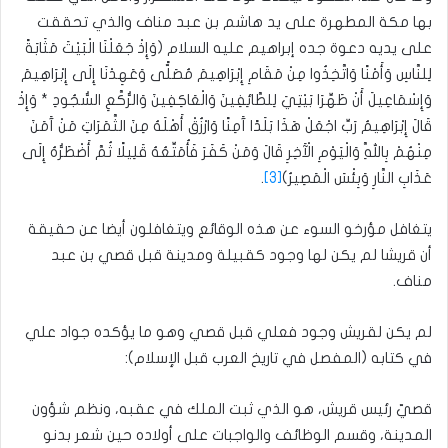
بها مكة المطهرة على يد هاشم بن عبد مناف والذي تحققت
على يديه دعوة جده إبراهيم عليه السلام (وَإِذْ جَعَلْنَا الْبَيْتَ مَثَابَةً
لِلنَّاسِ وَأَمْنًا وَاتَّخِذُوا مِنْ مَقَامِ إِبْرَاهِيمَ مُصَلًّى وَعَهِدْنَا إِلَى إِبْرَاهِيمَ
وَإِسْمَاعِيلَ أَنْ طَهِّرَا بَيْتِيَ لِلطَّائِفِينَ وَالْعَاكِفِينَ وَالرُّكَّعِ السُّجُودِ * وَإِذْ
قَالَ إِبْرَاهِيمُ رَبِّ اجْعَلْ هَذَا بَلَدًا آَمِنًا وَارْزُقْ أَهْلَهُ مِنَ الثَّمَرَاتِ مَنْ آَمَنَ
مِنْهُمْ بِاللَّهِ وَالْيَوْمِ الْآَخِرِ قَالَ وَمَنْ كَفَرَ فَأُمَتِّعُهُ قَلِيلًا ثُمَّ أَضْطَرُّهُ إِلَى
عَذَابِ النَّارِ وَبِئْسَ الْمَصِيرُ)
[3]
.
يتغافل مؤرخو السوء عن هذه الوقائع ويتغافلون أيضا عن حقيقة
أن قريشا لم يكن لها وجود كقبيلة ومدينة قبل قصي بن عبد
مناف.
لم يكن لقريش وجود فعلي قبل قصي وهو ما يؤكده جواد علي
في كتابه (المفصل في تاريخ العرب قبل الإسلام):
قصيّ رئيس قريش، هو الذي ثبت الملك في عقبه، ونظم شؤون
المدينة، وقسم الوظائف والواجبات على أولاده حين شعر بدنو