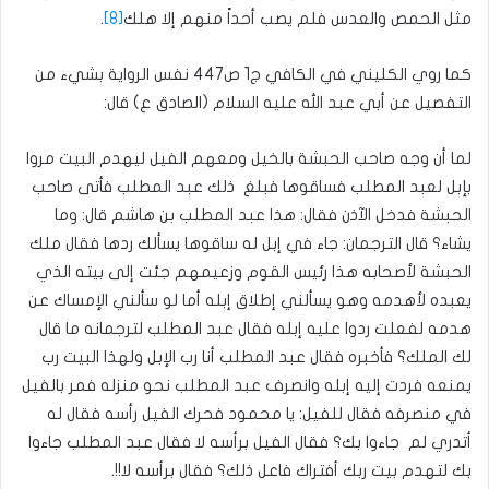
مثل الحمص والعدس فلم يصب أحداً منهم إلا هلك
[8]
‏.
كما روي الكليني في الكافي ج1 ص447 نفس الرواية بشيء من
التفصيل عن أبي عبد الله عليه السلام (الصادق ع) قال:
لما أن وجه صاحب الحبشة بالخيل ومعهم الفيل ليهدم البيت مروا
بإبل لعبد المطلب فساقوها فبلغ ذلك عبد المطلب فأتى صاحب
الحبشة فدخل الآذن فقال: هذا عبد المطلب بن هاشم قال: وما
يشاء؟ قال الترجمان: جاء في إبل له ساقوها يسألك ردها فقال ملك
الحبشة لأصحابه هذا رئيس القوم وزعيمهم جئت إلى بيته الذي
يعبده لأهدمه وهو يسألني إطلاق إبله أما لو سألني الإمساك عن
هدمه لفعلت ردوا عليه إبله فقال عبد المطلب لترجمانه ما قال
لك الملك؟ فأخبره فقال عبد المطلب أنا رب الإبل ولهذا البيت رب
يمنعه فردت إليه إبله وانصرف عبد المطلب نحو منزله فمر بالفيل
في منصرفه فقال للفيل: يا محمود فحرك الفيل رأسه فقال له
أتدري لم جاءوا بك؟ فقال الفيل برأسه لا فقال عبد المطلب جاءوا
بك لتهدم بيت ربك أفتراك فاعل ذلك؟ فقال برأسه لا!!.