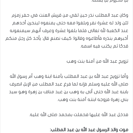
وكان عبد المطلب نذر حين لقي من قريش العنت في حفر زمزم
لئن ولد له عشرة نفر وبلغوا معه حتى يمنعوه لينحرن أحدهم
عند الكعبة لله تعالى‏ فلما بلغوا عشرة وعرف أنهم سيمنعونه
أخبرهم بنذره فأطاعوه وقالوا‏:‏ كيف نصنع قال‏:‏ يأخذ كل رجل منكم
قدحًا ثم يكتب فيه اسمه‏.‏
تزويج عبد الله من آمنة بنت وهب
وأما تزويج عبد الله بن عبد المطلب بآمنة ابنة وهب أم رسول الله
صلى الله عليه وسلم فإنه لما فرغ عبد المطلب من الإبل انصرف
بابنه عبد الله حتى أتى به وهب بن عبد مناف بن زهرة وهو سيد
بني زهرة فزوجه ابنته آمنة بنت وهب.‏
فدخل عبد الله عليها فحملت بمحمد صلى الله عليه.
موت والد الرسول عبد الله بن عبد المطلب: