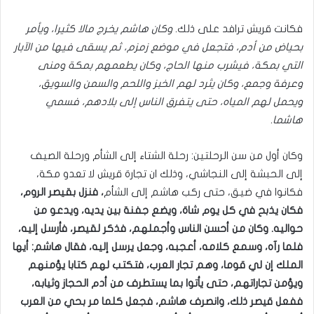
فكانت قريش ترافد على ذلك.
وكان هاشم يخرج مالا كثيرا، ويأمر
بحياض من أدم، فتجعل في موضع زمزم، ثم يسقى فيها من الآبار
التي بمكة، فيشرب منها الحاج، وكان يطعمهم بمكة ومنى
وعرفة وجمع، وكان يثرد لهم الخبز واللحم والسمن والسويق،
ويحمل لهم المياه، حتى يتفرق الناس إلى بلادهم، فسمي
هاشما.
وكان أول من سن الرحلتين: رحلة الشتاء إلى الشأم ورحلة الصيف
إلى الحبشة إلى النجاشي، وذلك ان تجارة قريش لا تعدو مكة،
فكانوا في ضيق، حتى ركب هاشم إلى الشأم
، فنزل بقيصر الروم،
فكان يذبح في كل يوم شاة، ويضع جفنة بين يديه، ويدعو من
حواليه. وكان من أحسن الناس وأجملهم، فذكر لقيصر، فأرسل إليه،
فلما رآه، وسمع كلامه، أعجبه، وجعل يرسل إليه، فقال هاشم: أيها
الملك إن لي قوما، وهم تجار العرب، فتكتب لهم كتابا يؤمنهم
ويؤمن تجاراتهم، حتى يأتوا بما يستطرف من أدم الحجاز وثيابه،
ففعل قيصر ذلك، وانصرف هاشم، فجعل كلما مر بحي من العرب