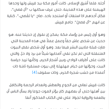
أجله. فلما أشرق الإسلام، كانت أمور مكة بيد قريش ولها وحدها
الهيمنة على هذه المدينة، حتى عرف سكانها ب “آل قصي”،
فكان أحدهم اذا استغاث أو استنجد باحد، صاح: “يا لقَصي،”، كناية
عن انهم “آل قصيّ”. جامع قريش.
وهو أول رئيس من رؤساء مكة. يمكن إن نقول إن حديثنا عنه، هو
حديث عن شخص عاش حقاً وعمل عملاّ في هذه المدينة التي
صارت قبلة ملايين البشر فيما بعد. وهو أول شخص نقض البيوت
المتنقلة التي لم تكن تقي أصحابها شيئاً من برد ولا حرّ، والتي
كانت على أطراف الوادي وبين أشجار الحرم، وكأنها تريد حراسة
البيت، وحوّلها من خيام مهلهلة إلى بيوت مستقرة ثابتة ذات
أعمدة من خشب شجرة الحرم، وذات سقوف.
[4]
كانت قريش تعاني من الجوع والعطش وانعدام الرحمة والتكافل
بين أهلها حتى أن بعضهم كان يؤثر الموت جوعا ولا يسأل الناس أن
يطعمه والرواية لجواد علي في الكتاب المذكور آنفا: