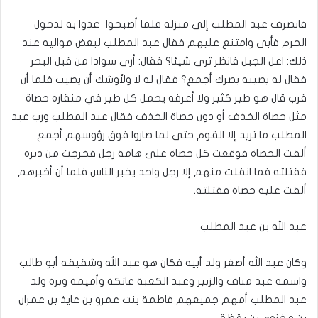
فانصرف عبد المطلب إلى منزله فلما أصبحوا غدوا به لدخول
الحرم فأبى وامتنع عليهم فقال عبد المطلب لبعض مواليه عند
ذلك: اعل الجبل فانظر ترى شيئا؟ فقال: أرى سوادا من قبل البحر
فقال له يصيبه بصرك أجمع؟ فقال له لا ولأوشك أن يصيب فلما أن
قرب قال هو طير كثير ولا أعرفه يحمل كل طير في منقاره حصاة
مثل حصاة الخذف أو دون حصاة الخذف فقال عبد المطلب ورب عبد
المطلب ما تريد إلا القوم حتى لما صاروا فوق رؤوسهم أجمع
ألقت الحصاة فوقعت كل حصاة على هامة رجل فخرجت من دبره
فقتلته فما انفلت منهم إلا رجل واحد يخبر الناس فلما أن أخبرهم
ألقت عليه حصاة فقتلته.
عبد الله بن عبد المطلب
وكان عبد الله أصغر ولد أبيه فكان هو عبد الله وشقيقه أبو طالب
واسمه عبد مناف والزبير وعبد الكعبة عاتكة وأميمة وبرة ولد
عبد المطلب أمهم جميعهم فاطمة بنت عمرو بن عايذ بن عمران
بن مخزوم بن يقظة‏.‏