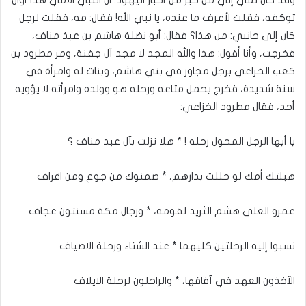
توكفه، فقلت لأعرف ما عنده، يا نبي الله! فقال: مه، فقلت لرجل
كان إلى جانبي: من هذا؟ فقال: أبو نضلة هاشم بن عبذ مناف،
فخرجت، وأنا أقول: هذا والله المجد لا مجد آل جفنة، ومر مطرود بن
كعب الخزاعي برجل مجاور في بني هاشم، وبنات له وامرأة في
سنة شديدة، فخرج يحمل متاعه ورحله هو وولده وامرأته لا يؤويه
أحد، فقال مطرود الخزاعي:
يا أيها الرجل المحول رحله ! * هلا نزلت بآل عبد مناف ؟
هبلتك أمك لو حللت بدارهم، * ضمنوك من جوع ومن اقراف
عمرو العلى هشم الثريد لقومه، * ورجال مكة مسنتون عجاف
نسبوا إليه الرحلتين كليهما * عند الشتاء ورحلة الاصياف
الآخذون العهد في آفاقها، * والراحلون لرحلة الايلاف