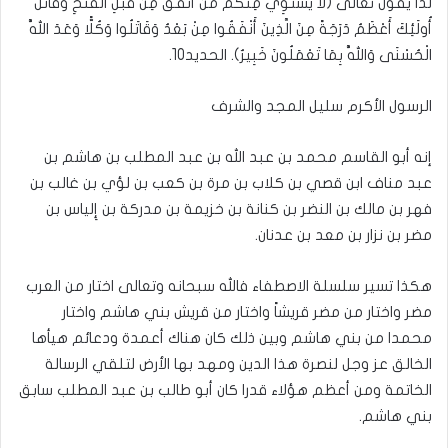
لذا يقول تعالى (لَا يَسْتَوِي مِنْكُمْ مَنْ أَنْفَقَ مِنْ قَبْلِ الْفَتْحِ وَقَاتَلَ
أُولَئِكَ أَعْظَمُ دَرَجَةً مِنَ الَّذِينَ أَنْفَقُوا مِنْ بَعْدُ وَقَاتَلُوا وَكُلًّا وَعَدَ اللَّهُ
الْحُسْنَى وَاللَّهُ بِمَا تَعْمَلُونَ خَبِيرٌ). الحديد10.
الرسول الأكرم سليل المجد والشرف
إنه أبو القاسم محمد بن عبد الله بن عبد المطلب بن هاشم بن
عبد مناف ابن قصي بن كلاب بن مرة بن كعب بن لؤي بن غالب بن
فهر بن مالك بن النضر بن كنانة بن خزيمة بن مدركة بن إِلياس بن
مضر بن نزار بن معد بن عدنان‏.‏
هكذا تسير سلسلة الاصطفاء فالله سبحانه وتعالى اختار من العرب
مضر واختار من مضر قريشاً واختار من قريش بني هاشم واختار
محمدا من بني هاشم وبين ذلك كان هناك أعمدة ودعائم هيأها
الخالق عز وجل لنصرة هذا الدين ومهد بها الأرض لتلقي الرسالة
الخاتمة ومن أعظم هؤلاء قدرا كان أبو طالب بن عبد المطلب سابق
بني هاشم.