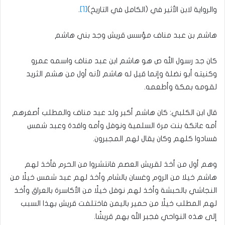
والرواية لابن الأثير في (الكامل في التاريخ)
[1]
.‏
هاشم بن عبد مناف مؤسس قريش وجد بني هاشم
كان جد رسول الله ص هو هاشم ابن عبد مناف واسمه عمرو
وكنيته أبو نضلة وإنما قيل له هاشم لأنه أول من هشم الثريد
لقومه بمكة وأطعمه‏.‏
قال ابن الكلبي‏:‏ كان هاشم أكبر ولد عبد مناف والمطلب أصغرهم
أمه عاتكة بنت مرة السلمية ونوفل وأمه واقدة وعبد شمس
فسادوا كلهم وكان يقال لهم المجبرون‏.‏
وهم أول من أخذ لقريش العصم فانتشروا من الحرم فأخذ لهم
هاشم خيلا من الروم وغسان بالشام وأخذ لهم عبد شمس خيلًا من
النجاشي بالحبشة وأخذ لهم نوفل خيلًا من الأكاسرة بالعراق وأخذ
لهم المطلب خيلًا من حمير باليمن فاختلفت قريش بهذا السبب
إلى هذه النواحي فجبر الله بهم قريشًا‏.‏