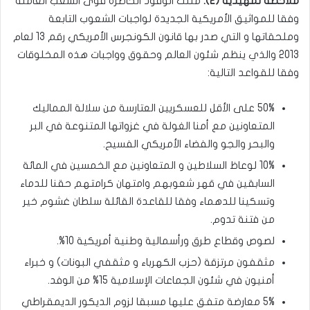
ملاحظة تمهيدية (2):
مثلت الوفود الحاضرة قوى الشعب العاملة
وفقا للمواثيق الأمريكية الجديدة لواجبات الشعوب التابعة
وملحقاتها و التي صدر بها قانون الكونجرس الأمريكي رقم 13 لعام
2013 والذي ينظم شئون العالم وحقوق وواجبات هذه المخلوقات
وفقا للقواعد التالية:
50% على الأقل للعسكريين العتارسة من سلالة المماليك
المتعاونين مع أمنا الغولة في غزواتها المتنوعة في البر
والبحر والجو والفضاء الأمريكي الفسيح.
10% لوعاظ السلاطين و المتعاونين مع الخمسين في المائة
السابقين في قهر شعوبهم وامتهان كرامتهم حقنا للدماء
وتسكينا للدهماء وفقا للقاعدة القائلة سلطان غشوم خير
من فتنة تدوم.
لصوص وقطاع طرق ورأسمالية وطنية أمريكية 10%.
مثقفون مرتزقة (حزب الكهرباء و مثقفي البونات) و خبراء
أمنيون في شئون الجماعات الإسلامية 15% من الوفد.
5% معارضة متفق عليها مسبقا لزوم الديكور الديمقراطي