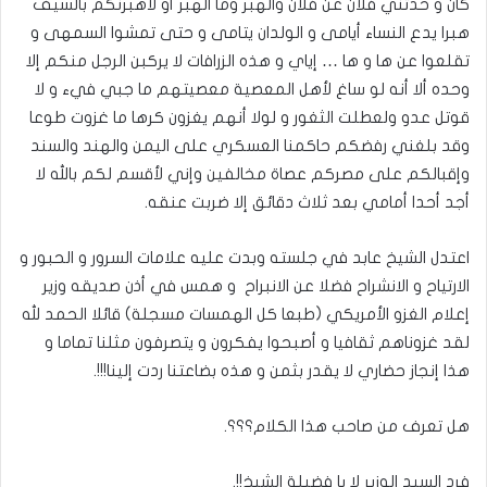
كان و حدثني فلان عن فلان والهبر وما الهبر أو لأهبرنكم بالسيف
هبرا يدع النساء أيامى و الولدان يتامى و حتى تمشوا السمهى و
تقلعوا عن ها و ها … إياي و هذه الزرافات لا يركبن الرجل منكم إلا
وحده ألا أنه لو ساغ لأهل المعصية معصيتهم ما جبي فيء و لا
قوتل عدو ولعطلت الثغور و لولا أنهم يغزون كرها ما غزوت طوعا
وقد بلغني رفضكم حاكمنا العسكري على اليمن والهند والسند
وإقبالكم على مصركم عصاة مخالفين وإني لأقسم لكم بالله لا
أجد أحدا أمامي بعد ثلاث دقائق إلا ضربت عنقه.
اعتدل الشيخ عابد في جلسته وبدت عليه علامات السرور و الحبور و
الارتياح و الانشراح فضلا عن الانبراح و همس في أذن صديقه وزير
إعلام الغزو الأمريكي (طبعا كل الهمسات مسجلة) قائلا الحمد لله
لقد غزوناهم ثقافيا و أصبحوا يفكرون و يتصرفون مثلنا تماما و
هذا إنجاز حضاري لا يقدر بثمن و هذه بضاعتنا ردت إلينا!!!.
هل تعرف من صاحب هذا الكلام؟؟؟.
فرد السيد الوزير لا يا فضيلة الشيخ!!.