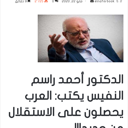
أرسل
elnafis book
مايو 22, 2020
0
2٬725
9 دقائق
بريدا
إلكترونيا
الدكتور أحمد راسم
النفيس يكتب: العرب
يحصلون على الاستقلال