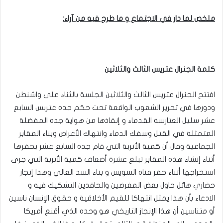
ملخص لما دار في الاجتماع و ما طرح
فيه
من آراء:
كلمة الجنرال عتريس الثالث والثلاثين
افتتح الجنرال عتريس الثالث والثلاثين الجلسة بالثناء على واشنطن
ودورها في تحرير الشعوب الواقعة تحت حكم جده عتريس السابع
عشر سليل العتارسة القدماء و إنقاذها من هواية جده المفضلة
المتمثلة في القتل وسفك الدماء وانتهاك الأعراض وبناء المقابر
الجماعية وقال أن كمية الأتربة التي قام جده السابع عشر بحفرها
أثناء إنشاء هذه المقابر تبلغ عشرة أضعاف كمية الأتربة التي جرى
استخراجها أثناء حفر قناة السويس و بناء السد العالي وهذا إنجاز
حضاري هائل حاول بعض المغرضين والحاقدين التشكيك فيه و
الادعاء بأن هذا يمثل انتهاكا للقيم الأخلاقية و حقوق الإنسان ناسين
أو متناسين أن هذا الإنجاز التاريخي هو وحده الذي أقنع أمريكا