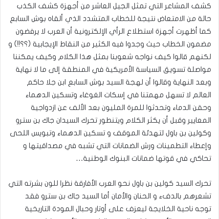
كشف المشاعر التي تمثل الجيل العاشر من أجهزة كشف الكذب
حالة من الامتعاض نتيجة للخطاب المتشدد الذي ألقاه بوش السابع
كما أظهرت أجهزة استطلاع الرأي الإلكترونية أن العرب لا يرفضون
مضمون الخطاب حيث وجدوا فيه الكثير من النقاط الإيجابية (؟؟!!) و
لكنهم قالوا كيف نواجه شعوبنا بمثل هذا الكلام وكيف يمكننا
مواصلة تسويق السياسة الأمريكية في المنطقة إلى ما لا نهاية
وبعد النهاية وقالوا أن لهجة السيد بوش السابع ابن جلا حاكم
العالم لا تسهل مهمتنا في إسكات الغوغاء وتسكين الدهماء
وحقن الدماء وتحدثوا للمرة المليون بعد الألف عن ازدواجية
المعايير وقبل أن يكثر الكلام ويتنطور تحرك السيدان جاك بن سترو
وكولين بن باول لتهدئة الموقف و تسكين الدهماء وتبويس اللحى
وإعطاء التطمينات ورش الضمانات التي تشبه في مصداقيتها و
تحاكي في قوتها ضمانات البنوك الوطنية…
تحرك السيد كولين بن باول نحو العرب الأفارقة نظرا للون بشرته التي
تشعرهم بالدفء و الحنان والأمان أما السيد جاك بن سترو فقد
توجه ناحية الخلايجة ليعزف على أوتار وحبال المودة التاريخية