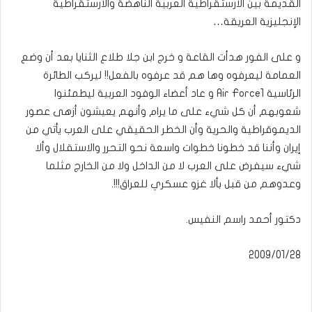
القديمة بين الأرستقراطية العربية الناهضة والأرستقراطية
الإنجليزية العريقة…
و على الفور هدأت القاعة و خرج ابن جلا طلاع الثنايا بعد أن وضع
العمامة ليعرفوه وها هم قد عرفوه بالفعل!! ليركب الطائرة
الرئاسية Air Force1 و عاد أعضاء الوفود العربية ليطمئنوا
شعوبهم أن كل شيء على ما يرام وأنهم يعيشون أزهى عصور
الديموقراطية والحرية وأن الخطر الحقيقي على العرب يأتي من
إيران وأننا قد خطونا خطوات واسعة نحو التحرر والاستقلال وألا
شيء سيفرض على العرب لا من الداخل ولا من الخارج مثلما
وعدوهم من قبل بألا غزو عسكري للعراق!!!.
دكتور أحمد راسم النفيس.