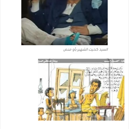
السيد كحيت الشهير بأو منص