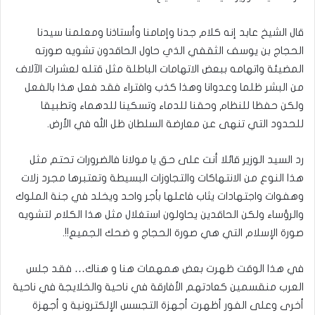
قال الشيخ عابد إنه كلام جدنا وإمامنا وأستاذنا ومعلمنا سيدنا
الحجاج بن يوسف الثقفي الذي حاول الحاقدون تشويه صورته
المضيئة واتهامه ببعض الاتهامات الباطلة مثل قتله لعشرات الآلاف
من البشر ظلما وعدوانا وهذا كذب وافتراء فقد فعل هذا بالفعل
ولكن حفظا للنظام وحقنا للدماء وتسكينا للدهماء وتطبيقا
للحدود التي تنهى عن معارضة السلطان ظل الله في الأرض.
رد السيد الوزير قائلا أنت على حق يا مولانا فالضرورات تحتم مثل
هذا النوع من الانتهاكات والتجاوزات البسيطة وتعتبرها مجرد زلات
وهفوات واجتهادات يثاب فاعلها بأجر واحد ويخلد في جنة الملوك
والرؤساء ولكن الحاقدين يحاولون استغلال مثل هذا الكلام لتشويه
صورة الإسلام التي هي صورة الحجاج و ضحك الجميع!!.
في هذا الوقت ظهرت بعض همهمات هنا و هناك… فقد جلس
العرب منقسمين كعادتهم الأفارقة في ناحية والخلايجة في ناحية
أخرى وعلى الفور أظهرت أجهزة التجسس الإلكترونية و أجهزة