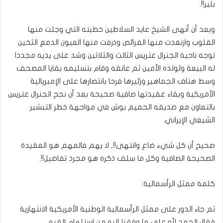
بلير!!.
وبعد أن أنهى الشيخ عابد السلاطين خطبته التي وجلت منها
القلوب وارتعدت منها الفرائص وذرفت منها العيون الدمع الثخين
توجه ناحية الجنرال عتريس الثالث والثلاثين وشد على يديه مجددا
له البيعة ولولده الأمين ثم عانقه وقام بتسليمه بقايا المصحف
وسط هتاف الجماهير وزئيرها فرحا بانتصارها على الإمبريالية
الأمريكية وبقاء عقيدتها صافية صحيحة بعد أن نجح الجنرال عتريس
بالتعاون مع صديقه الحميم بوش في مواجهة خطر التبشير
الشيعي الإيراني.
صحيح أن كل شيء ضاع وانتهى!!, لا يهم فالمهم هو العقيدة
الصحيحة الصافية وكل ما سلف ذكره هو مجرد تفاصيل!!.
كلمة ممثل الرأسمالية:
ثم جاء الدور على ممثل الرأسمالية الوطنية الأمريكية الانتهازية
فقال الحمد لله على ما وفقنا إليه من استلهام القيم