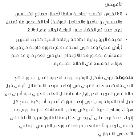
الأمريكي.
5% لقوى الشعب العاملة سابقا (عمال مصانع الشيبسي
والبيبسي والبامبرز والمناديل الورقية) أما الفلاحون فلا تمثيل
لهم حيث تم القضاء على الزراعة نهائيا عام 2050.
الطبقة البروليتارية الكادحة بزعامة السيد كحيت الشهير
(بأبي منص) وقد جرى استدعاءهم بصورة عاجلة من قهوة
المعاشات لحضور هذا الاجتماع التاريخي العظيم و قد منح
هؤلاء الخمسة في المائة المتبقية.
ملحوظة:
جرى تشكيل الوفود بهذه الصورة تقديرا للدور الرائع
الذي قامت به هذه القوى في إضاعة فرصة الاستقلال الأولى قبل
مائة عام وتمهيد الطريق لإعادة احتلال العالم العربي مرة أخرى من
قبل أمنا الغولة وسيجري إصدار قرارات أممية أمريكية بمنح كل
هؤلاء وسام الحرية الأمريكي وتقرير المعاشات اللازمة لهم بعد
إنهاء خدمتهم على أن يجري هذا وفقا لقانون سرية الأدلة حتى
يتسنى لهم و لأحفادهم مواصلة دورهم القومي الوطني
التعبوي الانتهازي.