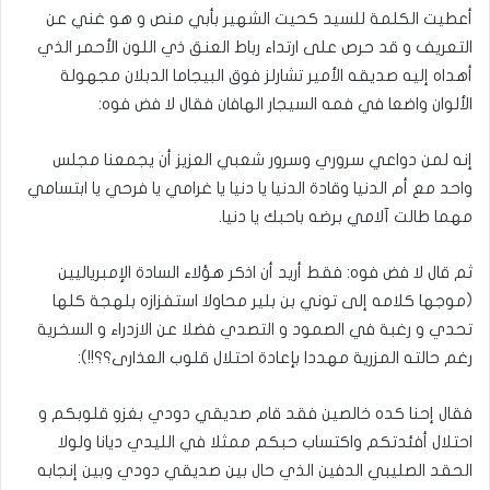
أعطيت الكلمة للسيد كحيت الشهير بأبي منص و هو غني عن
التعريف و قد حرص على ارتداء رباط العنق ذي اللون الأحمر الذي
أهداه إليه صديقه الأمير تشارلز فوق البيجاما الدبلان مجهولة
الألوان واضعا في فمه السيجار الهافان فقال لا فض فوه:
إنه لمن دواعي سروري وسرور شعبي العزيز أن يجمعنا مجلس
واحد مع أم الدنيا وقادة الدنيا يا دنيا يا غرامي يا فرحي يا ابتسامي
مهما طالت آلامي برضه باحبك يا دنيا.
ثم قال لا فض فوه: فقط أريد أن اذكر هؤلاء السادة الإمبرياليين
(موجها كلامه إلى توني بن بلير محاولا استفزازه بلهجة كلها
تحدي و رغبة في الصمود و التصدي فضلا عن الازدراء و السخرية
رغم حالته المزرية مهددا بإعادة احتلال قلوب العذارى؟؟!!):
فقال إحنا كده خالصين فقد قام صديقي دودي بغزو قلوبكم و
احتلال أفئدتكم واكتساب حبكم ممثلا في الليدي ديانا ولولا
الحقد الصليبي الدفين الذي حال بين صديقي دودي وبين إنجابه