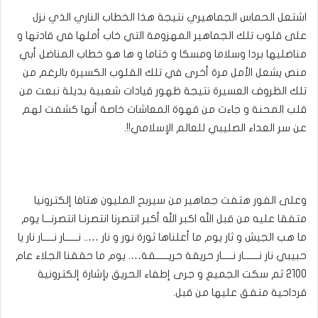
اشتعل الحماس الجماهيري نتيجة هذا الخطاب الناري الذي نزل
على قلوب تلك الجماهير المهزومة التي خاب أملها في قادتها و
مناضليها بردا وسلاما ومسكا و ختاما و ها هو خطاب المناضل أبي
منص يشعل الأمل مرة أخرى في تلك القلوب الكسيرة بالرغم من
تلك الظروف العسيرة نتيجة ظهور قيادات شعبية بديلة نبعت من
قلب المحنة و جاءت من قهوة المعاشات خاصة أنها كشفت لهم
عن سر العداء الصليبي للعالم الإسلامي!!.
وعلى الفور هتفت جماهير من سيربح المليون هتافا إلكترونيا
متفقا عليه من قبل الله اكبر الله أكبر انتصرنا انتصرنـا انتصرنـــا يوم
ما هب الجيش و ثار يوم ما أعلناها ثورة نور و نار ….. نــــــار نـــــار نار يا
حبيبي نار نـــــــار نـــــار حريقة حريــــــقة…. يوم ما حققنا الجلاء عام
2100 ثم سكت الجميع و جرى إطفاء الحريق بإشارة إلكترونية
قرداحية متفق عليها من قبل.