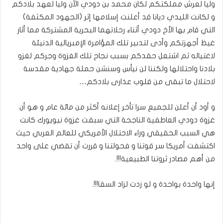
وليا لعرش مملكتكم لكان محمد بن دودي الآن وليا لعهد بلادكم
و لكانت الليدي ديانا قد أعلنت إسلامها إثر (الجهود المكثفة)
التي قام بها الأخ دودي أثناء رحلاتهما البحرية المشتركة مما أثار
غيظ أجهزتكم وأدى لتدبير تلك المؤامرة الإمبريالية الدنيئة
لاغتياله ثم اشتعل حقدكم بسبب نجاح تلك الغزوة وجركم لغزو
بلادنا واحتلالها ولكننا لن نيأس وسنشن حملة جهادية مقدسة
لاحتلال ما تبقى من قلوب عذارى بلادكم…
و أود أن أعلن للجميع سرا تأخر إعلانه أكثر من مائة عام و هو أن
غزوة دودي العاطفية الناجحة التي سبقت غزوة نيويورك كانت
هي السبب الحقيقي وراء الاحتلال الأمريكي للعالم العربي حيث
اكتشفت أمريكا سر قوتنا و فحولتنا و قررت أن تقضي على واحد
من أهم مصادر ثروتنا الطبيعية!!!.
إنها واحدة بواحدة و لو زدت لزاد السقا!!!.