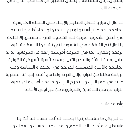
بالمجيء إلى المنطقة و بالتالي تحقيق كل هذا الخير الذي نرفل
نحن فيه الآن.
ثم قال إن قرار واشنطن العظيم بالإبقاء على السلالة العتريسية
الحاكمة بعد كسر أسنانها و نزع أسلحتها و إبقاء أظافرها ناشبة
في أعناق الشعوب العربية تلك الشعوب التي لا تستحق إلا البُلغة
(النعال) ثم البُلغة و هي الشعوب التي تشبعها البلغة و تسترها
الرقعة وكفى, إنما هي مكرمة أمريكية رائعة من مكرماتها الدالة
على وحدة النشأة والمصير التي جمعت الأسرة الأمريكية الكونية
الحاكمة والأسرة العتريسية العريقة في الحكم و السياسة وحب
الرياسة فكلنا من التراب وإلى التراب ولذا فإن أغلب إنجازاتنا الحضارية
كانت في حفر الترب واستخراج التراب ولذا فقد أهيل على ذكرها
التراب من قبل الحاقدين والموتورين من غير أولي الألباب.
وأضاف قائلا:
لو لم يكن ما حققناه إنجازا يحسب له ألف حساب لما أتت بنا
واشنطن مرة أخرى إلى الحكم و رفعت عنا الحساب و العقاب و