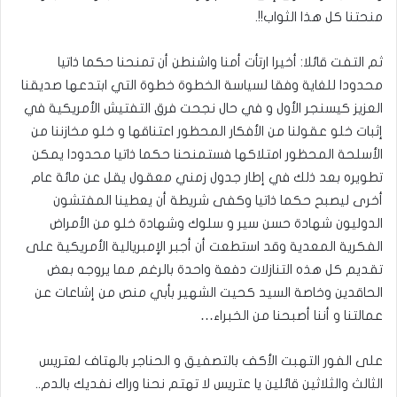
منحتنا كل هذا الثواب!!.
ثم التفت قائلا: أخيرا ارتأت أمنا واشنطن أن تمنحنا حكما ذاتيا
محدودا للغاية وفقا لسياسة الخطوة خطوة التي ابتدعها صديقنا
العزيز كيسنجر الأول و في حال نجحت فرق التفتيش الأمريكية في
إثبات خلو عقولنا من الأفكار المحظور اعتناقها و خلو مخازننا من
الأسلحة المحظور امتلاكها فستمنحنا حكما ذاتيا محدودا يمكن
تطويره بعد ذلك في إطار جدول زمني معقول يقل عن مائة عام
أخرى ليصبح حكما ذاتيا وكفى شريطة أن يعطينا المفتشون
الدوليون شهادة حسن سير و سلوك وشهادة خلو من الأمراض
الفكرية المعدية وقد استطعت أن أجبر الإمبريالية الأمريكية على
تقديم كل هذه التنازلات دفعة واحدة بالرغم مما يروجه بعض
الحاقدين وخاصة السيد كحيت الشهير بأبي منص من إشاعات عن
عمالتنا و أننا أصبحنا من الخبراء…
على الفور التهبت الأكف بالتصفيق و الحناجر بالهتاف لعتريس
الثالث والثلاثين قائلين يا عتريس لا تهتم نحنا وراك نفديك بالدم..