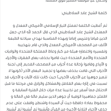
وتخلى عن موقعه المميز فوق المنصة.
كلمة الشيخ عابد السلاطيني:
ثم أعطيت الكلمة لممثل التيار الإسلامي الأمريكي المعدل و
المعتدل الشيخ عابد السلاطيني الذي قال: الحمد لله الذي جعل
الدين قياما وعتريس إماما وبهذه المناسبة نهدي سيادته الطبعة
الألف من المصحف الأمريكي المعدل والذي قام بتهذيبه
وتفسيره واختصاره هيئة من كبار وعاظ المملكة المتحدة والولايات
المتحدة والأمم المتحدة حيث قاموا بحذف بعض الفقرات والأجزاء
و الأرباع وقاموا بإحالة عدة أحزاب من المصحف القديم إلى لجنة
الأحزاب التي قامت بحذف بعضها و تجميد البعض الآخر (كونها لا
تتميز جوهريا عن الأحزاب الأخرى) حيث كانت تلك الآيات و الأحزاب قد
تسببت في إثارة بعض القلاقل والمشاكل والزلازل في مرحلة ما قبل
الاحتلال مما أسفر عن تذنيبنا عدة مرات خلال الفترة السابقة و
اطمئن جماهيرنا الوفية أن جوهر الدين سليم مائة في المائة و
محفوظ بمادة حافظة حيث أن السيدة واشنطن وافقت على عدم
حذف الأجزاء الثلاثة الأخيرة من القرآن فأبشروا ثم أبشروا ثم أبشروا.