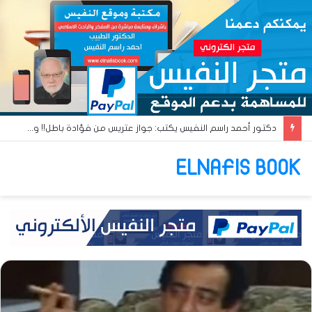
دكتور أحمد راسم النفيس يكتب: القومية العربية والبعث العربي… آن أوان البعث الإسلامي!!
ELNAFIS BOOK