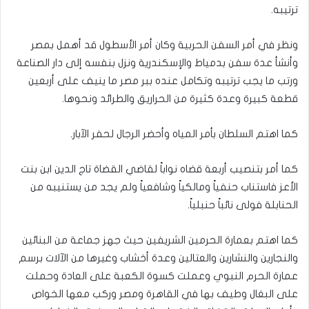
ترتيبه‏.‏
ونظر في أمر السفن الحربية وكان أمر الأسطول قد أهمل بمصر‏
وأنشأ عدة سفن بدمياط والإسكندرية ونزل بنفسه إلى دار الصناعة
ورتب ما يجب ترتيبه وتكامل عنده ببر مصر ما ينيف على أربعين
قطعة كبيرة وعدة كثيرة من الحراريق والطرائد ونحوها‏.‏
كما اهتم السلطان بأمر المياه وأحضر الرجال لحفر الآبار‏.‏
كما أمر بتنصيب أربعة قضاه نواباً لقاضي القضاة تاج الدين‏‏ ابن بنت
الأعز فاستناب حنفياً ومالكياً وشافعياً ولم يجد من يستنيبه من
الحنابلة فولى نائباً حنبلياً‏.‏
كما اهتم بعمارة الحرمين الشريفين حيث جهز جماعة من البنائين
والنجارين والنشارين والعتالين وعدة أخشاب وغيرها من الآلات برسم
عمارة الحرم النبوي‏ وعملت كسوة الكعبة على العادة وحملت
على البغال وطيف بها في القاهرة ومصر وركب معها الخواص