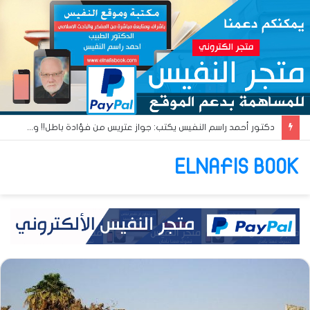
دكتور أحمد راسم النفيس يكتب: جواز عتريس من فؤادة باطل!! وجواز براقش من حُنين فاشل!!
ELNAFIS BOOK