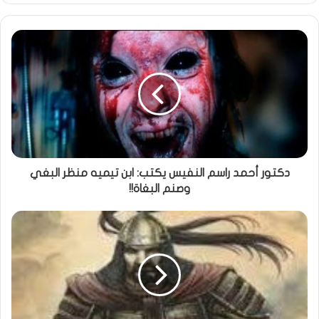
دكتور أحمد راسم النفيس يكتب: ابن تيميه منظر البغي
وصنم البغاة!!