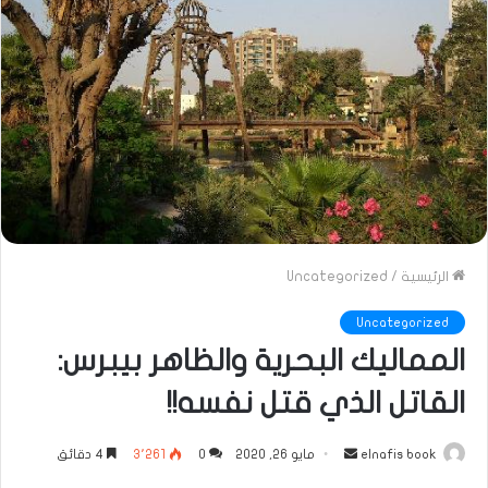
الرئيسية
/
Uncategorized
Uncategorized
المماليك البحرية والظاهر بيبرس:
القاتل الذي قتل نفسه!!
أرسل
elnafis book
مايو 26, 2020
0
3٬261
4 دقائق
بريدا