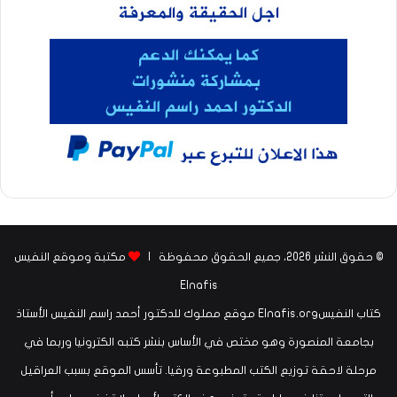
© حقوق النشر 2026، جميع الحقوق محفوظة |
مكتبة وموقع النفيس
Elnafis
كتاب النفيسElnafis.org موقع مملوك للدكتور أحمد راسم النفيس الأستاذ
بجامعة المنصورة وهو مختص في الأساس بنشر كتبه الكترونيا وربما في
مرحلة لاحقة توزيع الكتب المطبوعة ورقيا. تأسس الموقع بسبب العراقيل