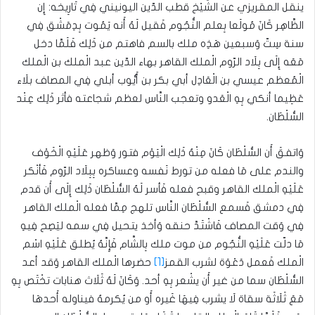
ينقل المقريزي عن الشَّيْخ قطب الدّين اليونيني فِي تَارِيخه: إِن
الظَّاهِر كَانَ مُولَعا بِعلم النُّجُوم فَقيل لَهُ أَنه يَمُوت بِدِمَشْق فِي
سنة سِتّ وَسبعين هَذِه ملك بالسم فاهتم من ذَلِك فَلَمَّا دخل
مَعَه إِلَى بِلَاد الرّوم الْملك القاهر بهاء الدّين عبد الْملك بن الْملك
الْمُعظم عيسي بن الْعَادِل أبي بكر بن أَيُّوب أبلي فِي المصاف بلَاء
عَظِيما أنكي بِهِ الْعَدو وتعجب النَّاس لعظم شجاعته فأثر ذَلِك عِنْد
السُّلْطَان.
وَاتفقَ أَن السُّلْطَان كَانَ مِنْهُ ذَلِك الْيَوْم فتور وَظهر عَلَيْهِ الْخَوْف
والندم على مَا فعله من تورط نَفسه وعساكره بِبِلَاد الرّوم فَأنْكر
عَلَيْهِ الْملك القاهر وقبح فعله فَأسر لَهُ السُّلْطَان ذَلِك إِلَى أَن قدم
فِي دمشق فَسمع السُّلْطَان النَّاس تلهج مِمَّا فعله الْملك القاهر
فِي وَقت المصاف فَاشْتَدَّ حنقه وَأخذ يتحيل فِي سمه ليَصِح فِيهِ
مَا دلّت عَلَيْهِ النُّجُوم من موت ملك بِالشَّام فَإِنَّهُ يُطلق عَلَيْهِ اسْم
الْملك فَعمل دَعْوَة لشرب القمز
[1]
حضرها الْملك القاهر وَقد أعد
السُّلْطَان سما من غير أَن يشْعر بِهِ أحد. وَكَانَ لَهُ ثَلَاث هنابات تخْتَص بِهِ
مَعَ ثَلَاثَة سقاة لَا يشرب فِيهَا غَيره أَو من يُكرمهُ فيناوله أَحدهَا