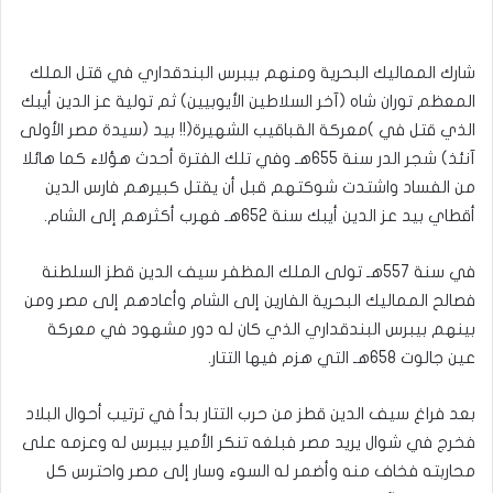
شارك المماليك البحرية ومنهم بيبرس البندقداري في قتل الملك
المعظم توران شاه (آخر السلاطين الأيوبيين) ثم تولية عز الدين أيبك
الذي قتل في )معركة القباقيب الشهيرة(!! بيد (سيدة مصر الأولى
آنئذ) شجر الدر سنة 655هـ وفي تلك الفترة أحدث هؤلاء كما هائلا
من الفساد واشتدت شوكتهم قبل أن يقتل كبيرهم فارس الدين
أقطاي بيد عز الدين أيبك سنة 652هـ فهرب أكثرهم إلى الشام.
في سنة 557هـ تولى الملك المظفر سيف الدين قطز السلطنة
فصالح المماليك البحرية الفارين إلى الشام وأعادهم إلى مصر ومن
بينهم بيبرس البندقداري الذي كان له دور مشهود في معركة
عين جالوت 658هـ التي هزم فيها التتار.
بعد فراغ سيف الدين قطز من حرب التتار بدأ في ترتيب أحوال البلاد
فخرج في شوال يريد مصر فبلغه تنكر الأمير بيبرس له وعزمه على
محاربته ‏فخاف منه وأضمر له السوء وسار إلى مصر‏ واحترس كل