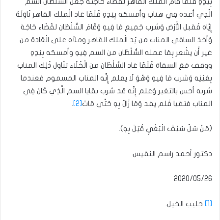
بِيَدِهِ فَلَمَّا قَامَ الْملك القاهر لقَضَاء حَاجته جعل السُّلْطَان السم
الَّذِي أعده فِي هناب وأمسكه بِيَدِهِ فَلَمَّا عَاد الْملك القاهر نَاوَلَهُ
إِيَّاه فَقبل الأَرْض وَشرب جَمِيع مَا فِيهِ وَقَامَ السُّلْطَان لقَضَاء حَاجَة
وَأخذ الساقي المناب من يَد الْملك القاهر وملأه على الْعَادة من
غير أَن يشْعر بِمَا عمله السُّلْطَان من السم فِيهِ وأمسكه بِيَدِهِ
ووقف مَعَ السقاة فَلَمَّا عَاد السُّلْطَان من الْخَلَاء تنَاول ذَلِك المناب
بِعَيْنِه وَشرب مَا فِيهِ وَهُوَ لَا يعلم إِنَّه المناب المسموم فعندما
شربه أحس بالتغير وَعلم إِنَّه قد شرب بقايا السم الَّذِي كَانَ فِي
المناب فتقيا فَلم يفد وَمَا زَالَ بِهِ حَتَّى مَاتَ
[2]
.
(مَنْ سَلَّ سَيْفَ الْبَغْيِ قُتِلَ بِهِ).
دكتور أحمد راسم النفيس
[1]
حليب الخيل.