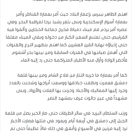
اهتم الظاهر بيبرس بإعمار البلاد حيث أمر بعمارة القناطر وأمر
بعمارة أسوار الإسكندرية وبنى بثغر رشيد برجا لمراقبة البحر‏.‏ وفي
عصره أمر بردم فم ميناء دمياط فخرج جماعة الحجارين وألقوا فيه
القرابيص حتى تمتنع السفن الكبار من دخوله وبقي الميناء مغلقا
حتى إحياؤه نهاية القرن العشرين كما اهتم بتطهير الترع والقنوات
التي أهمل صيانتها في الفترات السابقة ومن بينها بحر أشموم
فأحضر الولاة وأزال منه الأطيان المتراكمة حتى رد إليه الماء‏.‏
كما أمر بعمارة ما خربه التتار من قلاع الشام‏ ومن بينها قلعة
دمشق فعمرت ونظفت خنادقها ووسعت أبراجها وشحنت بالعدد
وجرد إليها المماليك والأجناد وخزنت بها الغلات والأزواد,‏ وبنى
مشهداً في عين جالوت عرف بمشهد النصر‏.‏
ورتب السلطان البريد في سائر الطرقات حتى صار الخبر يصل من قلعة
الجبل إلى دمشق في أربعة أيام ويعود في مثلها‏ فصارت الأخبار
ترد إليه مرتين في الأسبوع وأنفق في ذلك مالاً عظيماً حتى تم