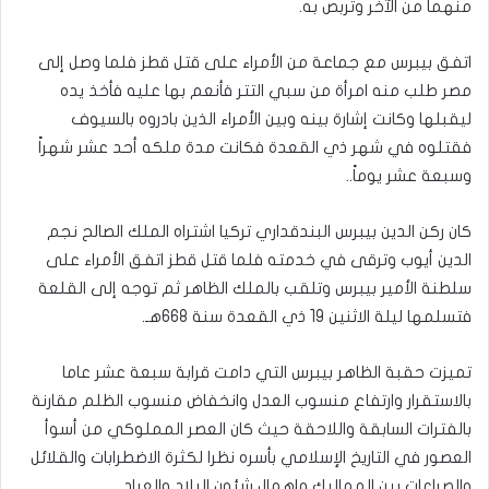
منهما من الآخر وتربص به.‏
اتفق بيبرس مع جماعة من الأمراء على قتل قطز فلما وصل إلى
مصر طلب منه امرأة من سبي التتر فأنعم بها عليه‏ فأخذ يده
ليقبلها وكانت إشارة بينه وبين الأمراء‏ الذين‏ بادروه بالسيوف
فقتلوه في شهر ذي القعدة فكانت مدة ملكه أحد عشر شهراً
وسبعة عشر يوماً‏..‏
كان ركن الدين بيبرس البندقداري تركيا اشتراه الملك الصالح نجم
الدين أيوب وترقى في خدمته فلما قتل قطز اتفق الأمراء على
سلطنة الأمير بيبرس‏ وتلقب بالملك الظاهر ثم توجه إلى القلعة
فتسلمها ليلة الاثنين 19 ذي القعدة سنة 668هـ.
تميزت حقبة الظاهر بيبرس التي دامت قرابة سبعة عشر عاما
بالاستقرار وارتفاع منسوب العدل وانخفاض منسوب الظلم مقارنة
بالفترات السابقة واللاحقة حيث كان العصر المملوكي من أسوأ
العصور في التاريخ الإسلامي بأسره نظرا لكثرة الاضطرابات والقلائل
والصراعات بين المماليك وإهمال شئون البلاد والعباد.