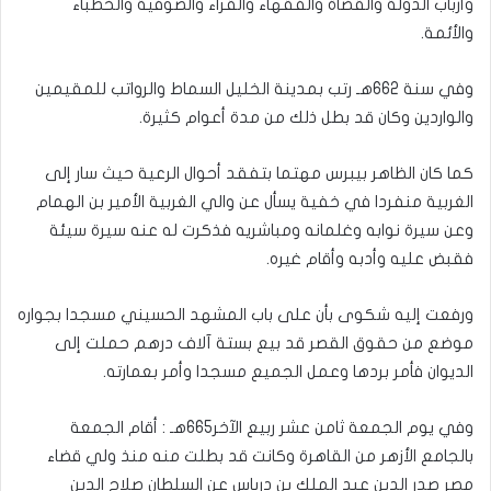
وأرباب الدولة والقضاة والفقهاء والقراء والصوفية والخطباء
والأئمة‏.‏
وفي سنة 662هـ رتب‏ بمدينة الخليل السماط والرواتب للمقيمين
والواردين وكان قد بطل ذلك من مدة أعوام كثيرة‏.
كما كان الظاهر بيبرس مهتما بتفقد أحوال الرعية حيث سار إلى
الغربية منفردا في خفية يسأل عن والي الغربية الأمير بن الهمام
وعن سيرة نوابه وغلمانه ومباشريه فذكرت له عنه سيرة سيئة
فقبض عليه وأدبه وأقام غيره.‏
ورفعت إليه شكوى بأن على باب المشهد الحسيني مسجدا بجواره
موضع من حقوق القصر قد بيع بستة آلاف درهم حملت إلى
الديوان‏ فأمر بردها وعمل الجميع مسجدا وأمر بعمارته.‏
وفي يوم الجمعة ثامن عشر ربيع الآخر‏665هـ :‏ أقام الجمعة
بالجامع الأزهر من القاهرة وكانت قد بطلت منه منذ ولي قضاء
مصر صدر الدين عبد الملك بن درباس عن السلطان صلاح الدين