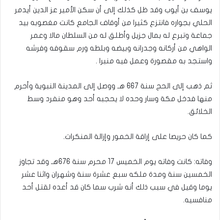
يوسف بن أيوب وقد ظل كذلك إلى أن سكن الأمير عز الدين أيدمر
الحلي بجواره فانتزع كثيرا من أوقاف الجامع كانت مغصوبه بيد
جماعة وتبرع له بمال جزيل وأطلق له من السلطان مالا وعمر
الواهي من أركانه وجدرانه وبيضه وبلطه ورم سقوفه وفرشه
واستجد به مقصورة وعمل فيه منبرا ‏.‏
ثم ذهب إلى الحج سنة 667 هـ ووصل إلى المدينة النبوية وأحرم
منها فدخل مكة وسار وحده لا يحجبه أحد وهو منفرد وسط
الخلائق.‏
كما كان حريصا على إراقة الخمور وإزالة المنكرات.‏
وفاته: كانت وفاته يوم الخميس 17 محرم سنة 676هـ وقد تجاوز
الخمسين سنة ومدة ملكه سبع عشرة سنة وشهران واثنا عشر
يوما وقيل في سبب ذلك أنه شرب سما كان قد أعده لقتل أحد
منافسيه. ‏