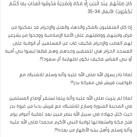
كَانَ صَلَاتُهُمْ عِنْدَ الْبَيْتِ إِلَّا مُكَاءً وَتَصْدِيَةً فَذُوقُوا الْعَذَابَ بِمَا كُنْتُمْ
تَكْفُرُونَ). الأنفال 34-35.
إذا كان المتغلبون بالمكر والدهاء والقتل والإجرام قد تمكنوا من
فرض ولايتهم ووصايتهم على الأمة الإسلامية ووجدوا من يشرعن
لهم الغصب والإجرام فكيف غاب عن المسلمين أن الولاية على
المسجد الحرام هي للمتقين وحدهم وهم قطعا ليسوا بني أمية
أو بني العباس فكيف تكون لصهاينة آل سعود؟!.
لماذا بادر رسول الله صلى الله عليه وآله وسلم للاشتباك مع
طواغيت قريش في معركة بدر؟!.
لماذا لم يتريث صلى الله عليه وآله ريثما تستقر أوضاع المسلمين
في المدينة المنورة وسارع للاشتباك مع قريش بدءا من غزوة بدر
حيث كلل جهاده في سبيل الله بنصر مبين بعد ثمانية أعوام يوم
فتح مكة واستعادتها لولاية النبي الأكرم محمدا صلى الله عليه
وآله وسلم وأهل بيته الأطهار من بعده؟!.