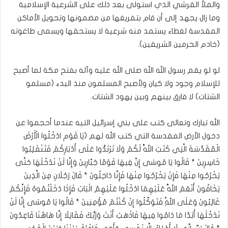
والملأ القرشي الذي استولى بعد ذلك على الشرعية الإسلامية
وما زال يجهد إلى أن قام بتفريغها من مضمونها وتحويل الأماكن
المقدسة لغطاء يستمد منه شرعية لا يستحقها ويسمى طاغوته
(خادم الحرمين الشريفين).
لو لو يقم رسول الله الله صلى الله عليه وآله بفتح مكة لما أصبح
للإسلام وجود ولا كيان ولأصبح المسلمون منذ البدء (مسلمو
الشتات) لا فارق بينهم وبين يهود الشتات.
الله تبارك وتعالى كتب على بني إسرائيل التيه عندما أحجموا عن
دخول الأرض المقدسة التي كتب الله لهم (يَا قَوْمِ ادْخُلُوا الْأَرْضَ
الْمُقَدَّسَةَ الَّتِي كَتَبَ اللَّهُ لَكُمْ وَلَا تَرْتَدُّوا عَلَى أَدْبَارِكُمْ فَتَنْقَلِبُوا
خَاسِرِينَ * قَالُوا يَا مُوسَى إِنَّ فِيهَا قَوْمًا جَبَّارِينَ وَإِنَّا لَنْ نَدْخُلَهَا حَتَّى
يَخْرُجُوا مِنْهَا فَإِنْ يَخْرُجُوا مِنْهَا فَإِنَّا دَاخِلُونَ * قَالَ رَجُلَانِ مِنَ الَّذِينَ
يَخَافُونَ أَنْعَمَ اللَّهُ عَلَيْهِمَا ادْخُلُوا عَلَيْهِمُ الْبَابَ فَإِذَا دَخَلْتُمُوهُ فَإِنَّكُمْ
غَالِبُونَ وَعَلَى اللَّهِ فَتَوَكَّلُوا إِنْ كُنْتُمْ مُؤْمِنِينَ * قَالُوا يَا مُوسَى إِنَّا لَنْ
نَدْخُلَهَا أَبَدًا مَا دَامُوا فِيهَا فَاذْهَبْ أَنْتَ وَرَبُّكَ فَقَاتِلَا إِنَّا هَاهُنَا قَاعِدُونَ