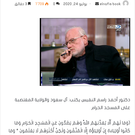
أرسل
elnafis book
يوليو 24, 2020
0
1٬709
3 دقائق
بريدا
إلكترونيا
دكتور أحمد راسم النفيس يكتب: آل سعود والولاية المغتصبة
على المسجد الحرام
(وَمَا لَهُمْ أَلَّا يُعَذِّبَهُمُ اللَّهُ وَهُمْ يَصُدُّونَ عَنِ الْمَسْجِدِ الْحَرَامِ وَمَا
كَانُوا أَوْلِيَاءَهُ إِنْ أَوْلِيَاؤُهُ إِلَّا الْمُتَّقُونَ وَلَكِنَّ أَكْثَرَهُمْ لَا يَعْلَمُونَ * وَمَا