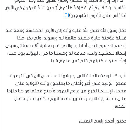
* قَالَ رَبِّ إِنِّي لَا أَمْلِكُ إِلَّا نَفْسِي وَأَخِي فَافْرُقْ بَيْنَنَا وَبَيْنَ الْقَوْمِ
الْفَاسِقِينَ * قَالَ فَإِنَّهَا مُحَرَّمَةٌ عَلَيْهِمْ أَرْبَعِينَ سَنَةً يَتِيهُونَ فِي الْأَرْضِ
فَلَا تَأْسَ عَلَى الْقَوْمِ الْفَاسِقِينَ)
[1]
.
دخل رسول الله صلى الله عليه وآله إلى الأرض المقدسة ومعه قلة
قليلة مؤمنة صابرة مخبتة طائعة لله ورسوله، ولم يكن هذا
الجمع العرمرم الذي أحاط به والذي قدر بعشرة آلاف مقاتل سوى
إكمالا للمشهد وليس صناعة له وحسبنا ما جرى لهؤلاء يوم حنين
إذ أعجبتهم كثرتهم فلم تغن عنهم شيئا.
لا يمكننا وصف الحالة التي يعيشها المسلمون الآن في التيه وقد
فقدوا الولاية على أعز وأغلى ما يملكون وآلت (الولاية على
مجمل الإسلام) لفرع من فروع اليهود وأصبح محتما وواجبا ملزما
على حملة راية التوحيد تحرير مقدساتهم مكة والمدينة قبل
القدس.
دكتور أحمد راسم النفيس