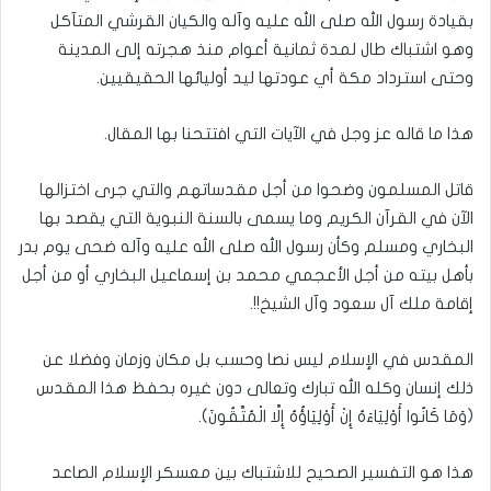
بقيادة رسول الله صلى الله عليه وآله والكيان القرشي المتآكل
وهو اشتباك طال لمدة ثمانية أعوام منذ هجرته إلى المدينة
وحتى استرداد مكة أي عودتها ليد أوليائها الحقيقيين.
هذا ما قاله عز وجل في الآيات التي افتتحنا بها المقال.
قاتل المسلمون وضحوا من أجل مقدساتهم والتي جرى اختزالها
الآن في القرآن الكريم وما يسمى بالسنة النبوية التي يقصد بها
البخاري ومسلم وكأن رسول الله صلى الله عليه وآله ضحى يوم بدر
بأهل بيته من أجل الأعجمي محمد بن إسماعيل البخاري أو من أجل
إقامة ملك آل سعود وآل الشيخ!!.
المقدس في الإسلام ليس نصا وحسب بل مكان وزمان وفضلا عن
ذلك إنسان وكله الله تبارك وتعالى دون غيره بحفظ هذا المقدس
(وَمَا كَانُوا أَوْلِيَاءَهُ إِنْ أَوْلِيَاؤُهُ إِلَّا الْمُتَّقُونَ).
هذا هو التفسير الصحيح للاشتباك بين معسكر الإسلام الصاعد