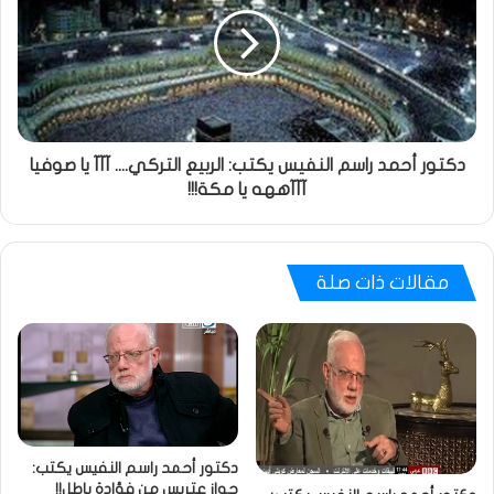
دكتور أحمد راسم النفيس يكتب: الربيع التركي.... آآآ يا صوفيا
آآآههه يا مكة!!!
مقالات ذات صلة
دكتور أحمد راسم النفيس يكتب:
جواز عتريس من فؤادة باطل!!