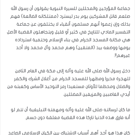
جماعة المؤرخين والمحللين للسيرة النبوية يقولون أن رسول الله
صلعم قاتل المشركين يوم بدر ليسترد (ممتلكاته الضائعة) فهم
بذلك وإن زعموا أنهم مسلمون أتقياء لا يختلفون عن جماعة
التفسير المادي للتاريخ في كثير أو قليل ويتجاهلون القضية الأصل
هي مكانة المسجد الحرام في بناء الإسلام وحتمية استرداده
يومها ووضعه بيد (المتقين) وهم محمد وآل محمد ولا أحد
غيرهم!!.
دخل رسول الله صلى الله عليه وآله إلى مكة في العام الثامن
للهجرة محررا ومطهرا للمسجد الحرام من أغلال الشرك والكفر
والضلال ومحطما للأوثان مستعيدا رمز التوحيد الأساس وكعبته من
أيدي الغاصبين والمزيفين المضللين.
ما كان لرسالته صلى الله عليه وآله ومهمته التبليغية أن تتم لو
أنه فارق هذه الدنيا تاركا هذه القضية معلقة دون حسم.
كان هذا هو أحد أهم أسباب الاشتباك بين الكيان الإسلامي الصاعد