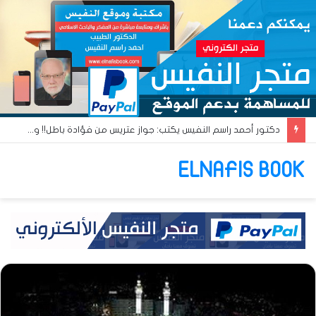
دكتور أحمد راسم النفيس يكتب: جواز عتريس من فؤادة باطل!! وجواز براقش من حُنين فاشل!!
ELNAFIS BOOK