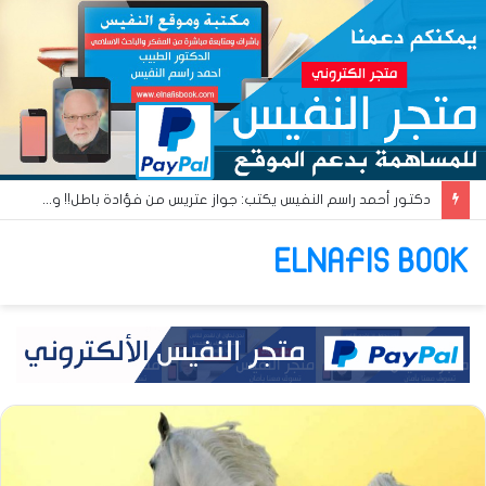
دكتور أحمد راسم النفيس يكتب: جواز عتريس من فؤادة باطل!! وجواز براقش من حُنين فاشل!!
ELNAFIS BOOK