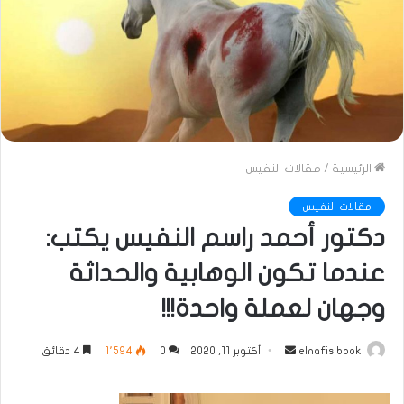
الرئيسية
/
مقالات النفيس
مقالات النفيس
دكتور أحمد راسم النفيس يكتب:
عندما تكون الوهابية والحداثة
وجهان لعملة واحدة!!!
أرسل
elnafis book
أكتوبر 11, 2020
0
1٬594
4 دقائق
بريدا
إلكترونيا