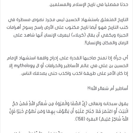
حدثا مفصليا في تاريخ الإسلام والمسلمين.
التاريخ المتعلق باستشهاد الحسين ليس مجرد نصوص مسطرة في
كتب التاريخ فهو أيضا تاريخ مكتوب على الأرض راسخ رسوخ أهرامات
الجيزة ويكفي أن يقال (كربلاء) ليعرف الإنسان أنها شاهد على
الزمان والمكان والإنسان!!.
أي جرأة إذا تمنح صاحبها القدرة على إدراج واقعة استشهاد الإمام
الحسين بن علي في عالم الأساطير والخرافات أو ال mythology إلا
إذا كان الأمر على طريقة اكذب واكذب حتى يصدقك الناس.
أساطير أم شعائر الله؟!
يقول سبحانه وتعالى (إِنَّ الصَّفَا وَالْمَرْوَةَ مِن شَعَآئِرِ اللّهِ فَمَنْ حَجَّ
الْبَيْتَ أَوِ اعْتَمَرَ فَلاَ جُنَاحَ عَلَيْهِ أَن يَطَّوَّفَ بِهِمَا وَمَن تَطَوَّعَ خَيْرًا فَإِنَّ
اللّهَ شَاكِرٌ عَلِيمٌ) البقرة (158).