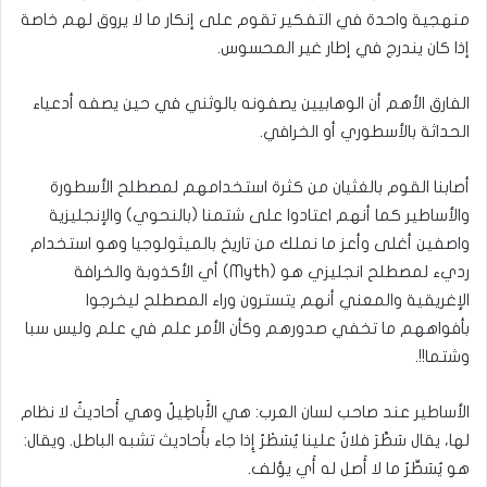
منهجية واحدة في التفكير تقوم على إنكار ما لا يروق لهم خاصة
إذا كان يندرج في إطار غير المحسوس.
الفارق الأهم أن الوهابيين يصفونه بالوثني في حين يصفه أدعياء
الحداثة بالأسطوري أو الخرافي.
أصابنا القوم بالغثيان من كثرة استخدامهم لمصطلح الأسطورة
والأساطير كما أنهم اعتادوا على شتمنا (بالنحوي) والإنجليزية
واصفين أغلى وأعز ما نملك من تاريخ بالميثولوجيا وهو استخدام
رديء لمصطلح انجليزي هو (Myth) أي الأكذوبة والخرافة
الإغريقية والمعني أنهم يتسترون وراء المصطلح ليخرجوا
بأفواههم ما تخفي صدورهم وكأن الأمر علم في علم وليس سبا
وشتما!!.
الأساطير عند صاحب لسان العرب: هي الأَباطِيلُ وهي أَحاديثُ لا نظام
لها، يقال سَطَّرَ فلانٌ علينا يُسَطْرُ إِذا جاء بأَحاديث تشبه الباطل. ويقال:
هو يُسَطِّرُ ما لا أَصل له أَي يؤلف.