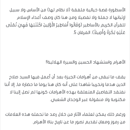
الأسطورة قصة خيالية ملفقة (لا نظام لها) من الأساس ولا سبيل
لإثباتها لا جملة ولا تفصيلا ومن هنا كان وصف أعداء الإسلام
للقرآن الكريم بالأساطير (وَقَالُوا أَسَاطِيرُ الأَوَّلِينَ اكْتَتَبَهَا فَهِيَ تُمْلَى
عَلَيْهِ بُكْرَةً وَأَصِيلاً). الفرقان 5.
الأهرام واستشهاد الحسين والسيرة الهلالية!!
يقف ما تبقى من أهرامات الجيزة بعد أن أعمل فيها السيد صلاح
الدين هدما وتخريبا شاهدا على أنه كان هنا يوما ما حضارة ما, إلا أننا
نفتقد التفاصيل المتعلقة بهذه الأهرامات كونها لم تصل إلينا لا
مكتوبة ولا منقولة عبر الوجدان الشعبي.
ورغم ذلك يمكن لعلماء الآثار من خلال رصد ما تحمله هذه العلامات
من رموز ومعان تقديم تصور ما عن تاريخ بناة الأهرام.