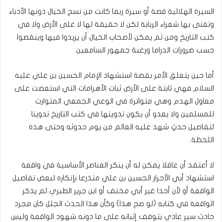
السيرة الهلالية قصة أو سيرة ربما كانت من نسج الخيال دونها الأدباء
وتغنى بها شعراء الربابة لكن لا حقيقة لها لا على الأرض ولا في
كتب التاريخ ومن ثم يمكن لأصحاب الخيال أن يزيدوا فيها وينقصوا
حسب ضرورات الدراما ورغبة جمهور السامعين.
أما حين يتعلق الأمر بقصة استشهاد الإمام الحسين بن علي عليه
السلام فهي ثابتة على الأرض ثبات الأهرامات التي استعصت على
معاول الهدم وهي متواترة في الوعي الجمعي المتوارث
للمسلمين ولا يعدو أن يكون تدوينها في كتب التاريخ تدوينا
لتفاصيل حدثٍ شهد عليه العالم من يوم حدوثه وحتى هذه
اللحظة.
لا أعتقد أن عاقلا يمكن له أن ينكر العناصر الأساسية في واقعة
استشهاد أبي الأحرار الحسين بن علي متذرعا بإنكاره لبعض تفاصيل
الواقعة أو لأن أحدا غير أبي مخنف أو ابن جرير الطبري لم يذكر
الواقعة في كتابه (لو صح هذا) وكأن هذا الحدث الجلل كان مجرد
حادث سير عادي يتوقف إثباته على ما دونه شهود الواقعة وليس