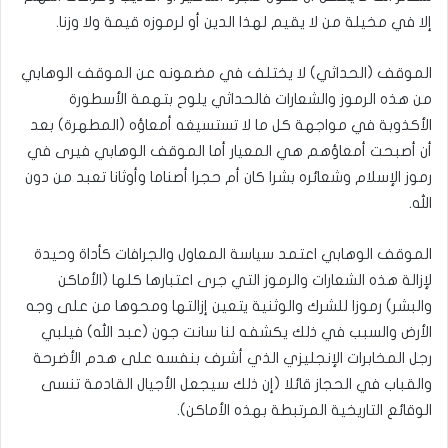
إلا في مخيلة من لا يقيم لهذا الدين أو لرموزه قيمة ولا وزنا.
الموقف (الحداثي) لا يختلف في مضمونه عن الموقف الوهابي
من هذه الرموز والشعارات فالحداثي يلوح بتهمة الأسطورة
الأكذوبة في مواجهة كل ما لا تستسيغه أمعاؤه (المطهرة) بعد
أن أصبحت أمعاؤهم هي المعيار أما الموقف الوهابي فيرى في
رموز الإسلام وشعائره بشرا كان أم حجرا أصناما وأوثانا تعبد من دون
الله.
الموقف الوهابي اعتمد سياسة المعاول والجرافات كأداة وحيدة
لإزالة هذه الشعارات والرموز التي جرى اعتبارها كلها (الأماكن
والبشر) رموزا للشرك والوثنية يتعين إزالتها ومحوها من على وجه
الأرض والسبب في ذلك يكشفه لنا سانت جون (عبد الله) فيلبي
رجل المخابرات الإنجليزي الذي أشرف بنفسه على هدم الأضرحة
والقباب في الحجاز قائلا (إن ذلك سيجعل الأجيال القادمة تنسى
الوقائع التاريخية المرتبطة بهذه الأماكن).