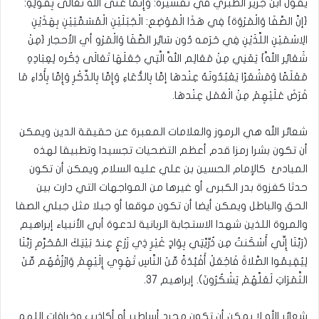
يقول ابن جرير الطبري في تفسيره: وَإِنَّمَا عَنَى اللَّه تَعَالَى بِقَوْلِهِ:
{إنَّ الصَّفَا وَالْمَرْوَة} فِي هَذَا الْمَوْضِع: الْجَبَلَيْنِ الْمُسَمَّيَيْنِ بِهَذَيْنِ
الِاسْمَيْنِ اللَّذَيْنِ فِي حَرَمه دُون سَائِر الصَّفَا وَالْمَرْو أي الأحجار {مِنْ
شَعَائِر اللَّه} يَعْنِي مِنْ مَعَالِم اللَّه الَّتِي جَعَلَهَا تَعَالَى ذِكْره لِعِبَادِهِ
مَعْلَمًا وَمَشْعَرًا يَعْبُدُونَهُ عِنْدهَا إمَّا بِالدُّعَاءِ وَإِمَّا بِالذِّكْرِ وَإِمَّا بِأَدَاءِ مَا
فَرَضَ عَلَيْهِمْ مِنْ الْعَمَل عِنْدهَا.
شعائر الله هي الرموز والعلامات المعبرة عن حقيقة الدين ويمكن
أن تكون بشرا رمزا قدم أعظم التضحيات تجسيدا وتطبيقا لهذه
المبادئ كالإمام الحسين بن علي عليه السلام ويمكن أن تكون
حدثا كغزوة بدر الكبرى أو غيرها من المواجهات التي دارت بين
الحق والباطل ويمكن أيضا أن تكون موقعا أو جبلا مثل جبلي الصفا
والمروة اللذين شهدا الاستجابة الربانية لدعوة أبي الأنبياء إبراهيم
(رَبَّنَا إِنِّي أَسْكَنتُ مِن ذُرِّيَّتِي بِوَادٍ غَيْرِ ذِي زَرْعٍ عِندَ بَيْتِكَ المُحَرَّمِ رَبَّنَا
لِيُقِيمُوا الصَّلاةَ فَاجْعَلْ أَفْئِدَةً مِّنَ النَّاسِ تَهْوِي إِلَيْهِمْ وَارْزُقْهُم مِّنَ
الثَّمَرَاتِ لَعَلَّهُمْ يَشْكُرُونَ). إبراهيم 37.
شعائر الله لا يمكن أن تكون مجرد أساطير أو أكاذيب وخرافات اللهم