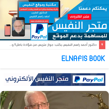
دكتور أحمد راسم النفيس يكتب: جواز عتريس من فؤادة باطل!! وجواز براقش من حُنين فاشل!!
ELNAFIS BOOK