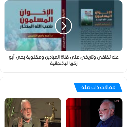
عك ثقافي وتاريخي على قناة الميادين ومقلوبة يحي أبو
زكريا الباذنجانية
مقالات ذات صلة