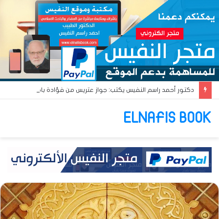
دكتور أحمد راسم النفيس يكتب: جواز عتريس من فؤادة باطل!! وجواز براقش من حُنين فاشل!!
ELNAFIS BOOK