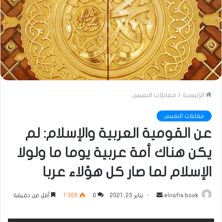
الرئيسية
/
مقابلات النفيس
مقابلات النفيس
عن القومية العربية والإسلام: لم
يكن هناك أمة عربية يوما ما ولولا
الإسلام لما صار كل هؤلاء عربا
أرسل
elnafis book
يناير 23, 2021
0
1٬366
أقل من دقيقة
بريدا
إلكترونيا