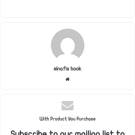
elnafis book
موقع
الويب
With Product You Purchase
Subscribe to our mailing list to