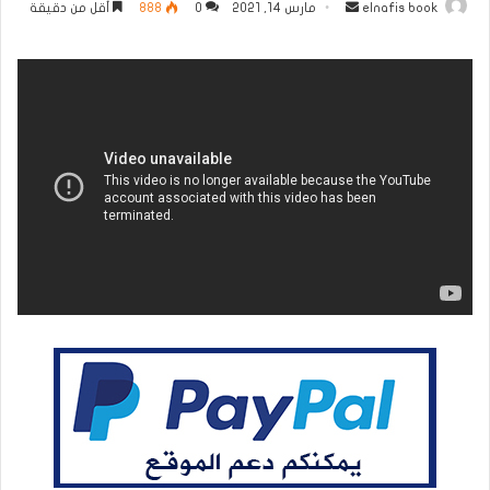
أرسل
elnafis book
مارس 14, 2021
0
888
أقل من دقيقة
بريدا
إلكترونيا