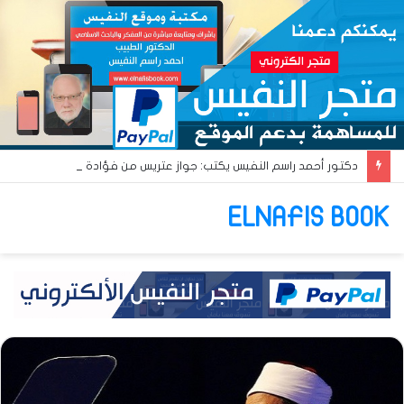
دكتور أحمد راسم النفيس يكتب: جواز عتريس من فؤادة باطل!! وجواز براقش من حُنين فاشل!!
ELNAFIS BOOK