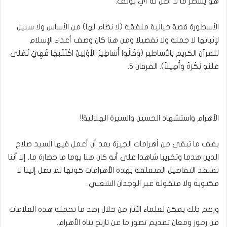
هو يُسَطِّرُ ما لا أَصل له أَي يؤلف.
الأسطورة قصة خيالية ملفقة (لا نظام لها) من الأساس ولا سبيل
لإثباتها لا جملة ولا تفصيلا ومن هنا كان وصف أعداء الإسلام
للقرآن الكريم بالأساطير (وَقَالُوا أَسَاطِيرُ الأَوَّلِينَ اكْتَتَبَهَا فَهِيَ تُمْلَى
عَلَيْهِ بُكْرَةً وَأَصِيلاً). الفرقان 5.
الأهرام واستشهاد الحسين والسيرة الهلالية!!
يقف ما تبقى من أهرامات الجيزة بعد أن أعمل فيها السيد صلاح
الدين هدما وتخريبا شاهدا على أنه كان هنا يوما ما حضارة ما, إلا أننا
نفتقد التفاصيل المتعلقة بهذه الأهرامات كونها لم تصل إلينا لا
مكتوبة ولا منقولة عبر الوجدان الشعبي.
ورغم ذلك يمكن لعلماء الآثار من خلال رصد ما تحمله هذه العلامات
من رموز ومعان تقديم تصور ما عن تاريخ بناة الأهرام.