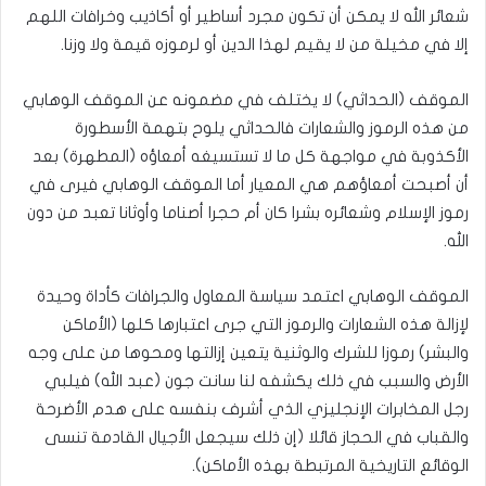
شعائر الله لا يمكن أن تكون مجرد أساطير أو أكاذيب وخرافات اللهم
إلا في مخيلة من لا يقيم لهذا الدين أو لرموزه قيمة ولا وزنا.
الموقف (الحداثي) لا يختلف في مضمونه عن الموقف الوهابي
من هذه الرموز والشعارات فالحداثي يلوح بتهمة الأسطورة
الأكذوبة في مواجهة كل ما لا تستسيغه أمعاؤه (المطهرة) بعد
أن أصبحت أمعاؤهم هي المعيار أما الموقف الوهابي فيرى في
رموز الإسلام وشعائره بشرا كان أم حجرا أصناما وأوثانا تعبد من دون
الله.
الموقف الوهابي اعتمد سياسة المعاول والجرافات كأداة وحيدة
لإزالة هذه الشعارات والرموز التي جرى اعتبارها كلها (الأماكن
والبشر) رموزا للشرك والوثنية يتعين إزالتها ومحوها من على وجه
الأرض والسبب في ذلك يكشفه لنا سانت جون (عبد الله) فيلبي
رجل المخابرات الإنجليزي الذي أشرف بنفسه على هدم الأضرحة
والقباب في الحجاز قائلا (إن ذلك سيجعل الأجيال القادمة تنسى
الوقائع التاريخية المرتبطة بهذه الأماكن).