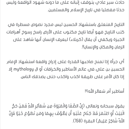
حادث سير عادي يتوقف إثباته على ما دونه شهود الواقعة وليس
حدثا مفصليا في تاريخ الإسلام والمسلمين.
التاريخ المتعلق باستشهاد الحسين ليس مجرد نصوص مسطرة في
كتب التاريخ فهو أيضا تاريخ مكتوب على الأرض راسخ رسوخ أهرامات
الجيزة ويكفي أن يقال (كربلاء) ليعرف الإنسان أنها شاهد على
الزمان والمكان والإنسان!!.
أي جرأة إذا تمنح صاحبها القدرة على إدراج واقعة استشهاد الإمام
الحسين بن علي في عالم الأساطير والخرافات أو ال mythology إلا
إذا كان الأمر على طريقة اكذب واكذب حتى يصدقك الناس.
أساطير أم شعائر الله؟!
يقول سبحانه وتعالى (إِنَّ الصَّفَا وَالْمَرْوَةَ مِن شَعَآئِرِ اللّهِ فَمَنْ حَجَّ
الْبَيْتَ أَوِ اعْتَمَرَ فَلاَ جُنَاحَ عَلَيْهِ أَن يَطَّوَّفَ بِهِمَا وَمَن تَطَوَّعَ خَيْرًا فَإِنَّ
اللّهَ شَاكِرٌ عَلِيمٌ) البقرة (158).