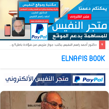
دكتور أحمد راسم النفيس يكتب: جواز عتريس من فؤادة باطل!! وجواز براقش من حُنين فاشل!!
ELNAFIS BOOK