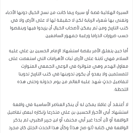
السيرة الهلالية قصة أو سيرة ربما كانت من نسج الخيال دونها الأدباء
وتغنى بها شعراء الربابة لكن لا حقيقة لها لا على الأرض ولا في
كتب التاريخ ومن ثم يمكن لأصحاب الخيال أن يزيدوا فيها وينقصوا
حسب ضرورات الدراما ورغبة جمهور السامعين.
أما حين يتعلق الأمر بقصة استشهاد الإمام الحسين بن علي عليه
السلام فهي ثابتة على الأرض ثبات الأهرامات التي استعصت على
معاول الهدم وهي متواترة في الوعي الجمعي المتوارث
للمسلمين ولا يعدو أن يكون تدوينها في كتب التاريخ تدوينا
لتفاصيل حدثٍ شهد عليه العالم من يوم حدوثه وحتى هذه
اللحظة.
لا أعتقد أن عاقلا يمكن له أن ينكر العناصر الأساسية في واقعة
استشهاد أبي الأحرار الحسين بن علي متذرعا بإنكاره لبعض تفاصيل
الواقعة أو لأن أحدا غير أبي مخنف أو ابن جرير الطبري لم يذكر
الواقعة في كتابه (لو صح هذا) وكأن هذا الحدث الجلل كان مجرد