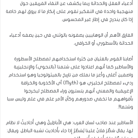
أدعياء العقل والحداثة ربما يكشف عن التقاء الفريقين حول
منهجية واحدة في التفكير تقوم على إنكار ما لا يروق لهم خاصة
إذا كان يندرج في إطار غير المحسوس.
الفارق الأهم أن الوهابيين يصفونه بالوثني في حين يصفه أدعياء
الحداثة بالأسطوري أو الخرافي.
أصابنا القوم بالغثيان من كثرة استخدامهم لمصطلح الأسطورة
والأساطير كما أنهم اعتادوا على شتمنا (بالنحوي) والإنجليزية
واصفين أغلى وأعز ما نملك من تاريخ بالميثولوجيا وهو استخدام
رديء لمصطلح انجليزي هو (Myth) أي الأكذوبة والخرافة
الإغريقية والمعني أنهم يتسترون وراء المصطلح ليخرجوا
بأفواههم ما تخفي صدورهم وكأن الأمر علم في علم وليس سبا
وشتما!!.
الأساطير عند صاحب لسان العرب: هي الأَباطِيلُ وهي أَحاديثُ لا نظام
لها، يقال سَطَّرَ فلانٌ علينا يُسَطْرُ إِذا جاء بأَحاديث تشبه الباطل. ويقال: