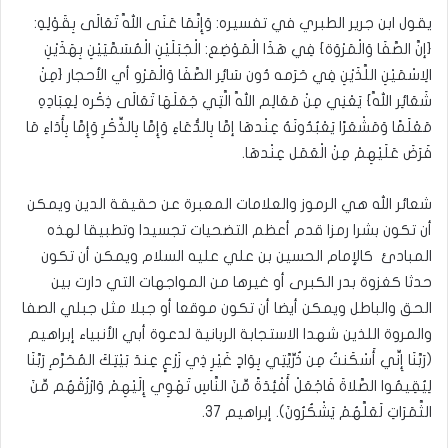
يقول ابن جرير الطبري في تفسيره: وَإِنَّمَا عَنَى اللَّه تَعَالَى بِقَوْلِهِ:
{إنَّ الصَّفَا وَالْمَرْوَة} فِي هَذَا الْمَوْضِع: الْجَبَلَيْنِ الْمُسَمَّيَيْنِ بِهَذَيْنِ
الِاسْمَيْنِ اللَّذَيْنِ فِي حَرَمه دُون سَائِر الصَّفَا وَالْمَرْو أي الأحجار {مِنْ
شَعَائِر اللَّه} يَعْنِي مِنْ مَعَالِم اللَّه الَّتِي جَعَلَهَا تَعَالَى ذِكْره لِعِبَادِهِ
مَعْلَمًا وَمَشْعَرًا يَعْبُدُونَهُ عِنْدهَا إمَّا بِالدُّعَاءِ وَإِمَّا بِالذِّكْرِ وَإِمَّا بِأَدَاءِ مَا
فَرَضَ عَلَيْهِمْ مِنْ الْعَمَل عِنْدهَا.
شعائر الله هي الرموز والعلامات المعبرة عن حقيقة الدين ويمكن
أن تكون بشرا رمزا قدم أعظم التضحيات تجسيدا وتطبيقا لهذه
المبادئ كالإمام الحسين بن علي عليه السلام ويمكن أن تكون
حدثا كغزوة بدر الكبرى أو غيرها من المواجهات التي دارت بين
الحق والباطل ويمكن أيضا أن تكون موقعا أو جبلا مثل جبلي الصفا
والمروة اللذين شهدا الاستجابة الربانية لدعوة أبي الأنبياء إبراهيم
(رَبَّنَا إِنِّي أَسْكَنتُ مِن ذُرِّيَّتِي بِوَادٍ غَيْرِ ذِي زَرْعٍ عِندَ بَيْتِكَ المُحَرَّمِ رَبَّنَا
لِيُقِيمُوا الصَّلاةَ فَاجْعَلْ أَفْئِدَةً مِّنَ النَّاسِ تَهْوِي إِلَيْهِمْ وَارْزُقْهُم مِّنَ
الثَّمَرَاتِ لَعَلَّهُمْ يَشْكُرُونَ). إبراهيم 37.