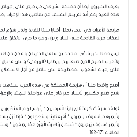
يعرف الكثيرون أيضا أن مملكة الشر هي من حرض على إجهاض ال
هذه الغاية رغم أنه لم يتم الكشف عن تفاصيل هذا الإجرام بعد
هزيمة الأعراب في اليمن تمثل أخبارا سيئا للغاية ونذير شؤم 
نفقات حربه القادمة على لبنان وإيران وهو ما جرى الاتفاق عليه
ليس فقط نذير شؤم لمحمد بن سلمان الذي لن يتمكن من اعتلا
ولأعراب الخليج الذين صنعتهم بريطانيا (الهزمى) والتي ما تزال
على رغبات الشعوب المضطهدة التي تناضل من أجل الاستقلال 
أصبح واضحا جليا أن هزيمة المملكة في هذه الحرب سيذهب بها إم
شبح ضبع مكسور الأسنان غير قادر على مواصلة النهش والإجرام
(وَلَقَدْ سَبَقَتْ كَلِمَتُنَا لِعِبَادِنَا الْمُرْسَلِينَ * إِنَّهُمْ لَهُمُ الْمَنْصُورُونَ 
وَأَبْصِرْهُمْ فَسَوْفَ يُبْصِرُونَ * أَفَبِعَذَابِنَا يَسْتَعْجِلُونَ * فَإِذَا نَزَلَ بِسَ
وَأَبْصِرْ فَسَوْفَ يُبْصِرُونَ * سُبْحَانَ رَبِّكَ رَبِّ الْعِزَّةِ عَمَّا يَصِفُونَ * وَسَلَا
الصافات 171-182.