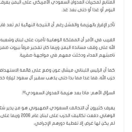
المتابع لمجريات العدوان السعودي الأمريكي على اليمن يعرف
اليوم أو غدا أو حتى بعد غد.
تأخر الإقرار بالهزيمة والفشل رغم أن النتيجة النهائية لم تعد قابل
الغريب في الأمر أن المملكة الوهابية تآمرت على لبنان وشعبه 
الله على وقف مساندة اليمن وربما كان تفجير مرفأ بيروت ضم
ناصبتهم العداء ودخلت معهم في مواجهة صفرية.
كما أن الرئيس اللبناني ميشال عون وضع على قائمة الاستهداف
حزب الله، فما عدا مما بدا حتى يذهب سفير آل سعود لزيارة خصم
السؤال الأهم: ماذا بعد هزيمة العدوان السعودي؟!.
يعرف كثيرون أن التحالف السعودي الصهيوني هو من يدير شئون
لم يكن لها غرض إلا تغطية دورهم الإجرامي.