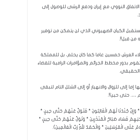
اتفاق النووي مع إيران ودفع الرشى للوصول إلى
.
لمستقبل الكيان الصهيوني الذي لن يتمكن من توفير
 من قبل!!.
ء العرش خمسين عاما كما كان يحلم، بل للمملكة
 تقوم بدور مخطط الجرائم والمؤامرات الرامية للقضاء
الحقيقي.
ا إلى للزوال والانهيار أو إلى الشلل التام لتبقى
 …. حتى حين!!.
* وَإِنَّ جُنْدَنَا لَهُمُ الْغَالِبُونَ * فَتَوَلَّ عَنْهُمْ حَتَّى حِينٍ *
احَتِهِمْ فَسَاءَ صَبَاحُ الْمُنْذَرِينَ * وَتَوَلَّ عَنْهُمْ حَتَّى حِينٍ *
مٌ عَلَى الْمُرْسَلِينَ * وَالْحَمْدُ لِلَّهِ رَبِّ الْعَالَمِينَ).