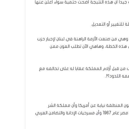
 جيدا أن هذه النتيجة أضحت حتمية سواء أعلن عنها
ة للتغيير أو التعديل.
وهي من صنعت الأزمة الراهنة في لبنان لإجبار حزب
ن هذه الخطة، وهاهي الآن تطلب العون ممن
 من قبل أزلام المملكة عقابا له على تحالفه مع
ه اللدود؟!.
 المنطقة نيابة عن أمريكا وأن مملكة الشر
الوهابي دفعت تكاليف الحرب على لبنان عام 2006 وربما على مصر عام 1967 وأن مسرحيات الإدانة والتضامن العربي