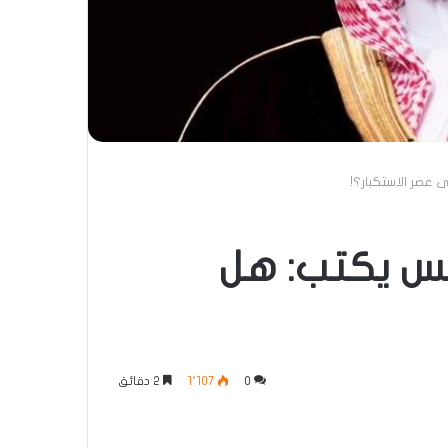
 عصر الاستكبار؟!
يس يكتب: هل
0
1٬107
2 دقائق