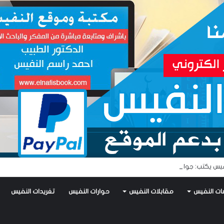
يس يكتب: جواز عتريس من فؤادة باطل!! وجواز براقش من حُنين فاشل!!
ات النفيس
مقابلات النفيس
حوارات النفيس
تغريدات النفيس