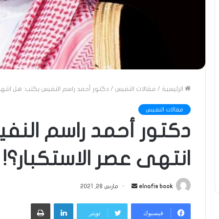
الرئيسية
/
مقالات النفيس
/
دكتور أحمد راسم النفيس يكتب: هل انتهى
مقالات النفيس
دكتور أحمد راسم النف
انتهى عصر الاستكبار؟!
أرسل
elnafis book
مارس 28, 2021
بريدا
لينكدإن
طباعة
إلكترونيا
فيسبوك
تويتر