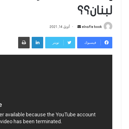
لبنان؟؟
أرسل
elnafis book
أبريل 14, 2021
بريدا
لينكدإن
طباعة
إلكترونيا
فيسبوك
تويتر