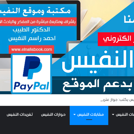
س يكتب: جواز عتريس من فؤادة باطل!! وجواز براقش من حُنين فاشل!!
ات النفيس
مقابلات النفيس
حوارات النفيس
تغريدات النفيس