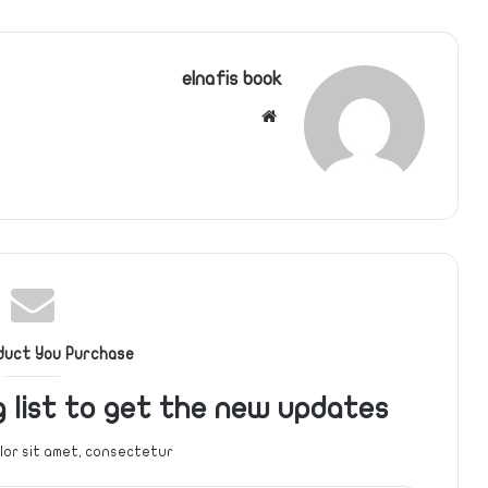
elnafis book
موقع
الويب
duct You Purchase
g list to get the new updates!
or sit amet, consectetur.