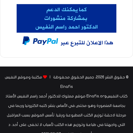
© حقوق النشر 2026، جميع الحقوق محفوظة |
مكتبة وموقع النفيس
Elnafis
كتاب النفيسElnafis.org موقع مملوك للدكتور أحمد راسم النفيس الأستاذ
بجامعة المنصورة وهو مختص في الأساس بنشر كتبه الكترونيا وربما في
مرحلة لاحقة توزيع الكتب المطبوعة ورقيا. تأسس الموقع بسبب العراقيل
التي واجهتنا في طباعة وتوزيع هذه الكتب لأسباب لا تخفى على أحد. د