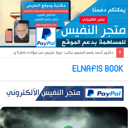
دكتور أحمد راسم النفيس يكتب: القومية العربية والبعث العربي… آن أوان البعث الإسلامي!!
ELNAFIS BOOK