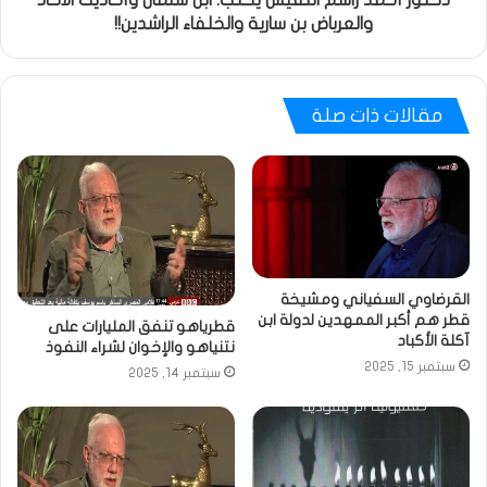
دكتور أحمد راسم النفيس يكتب: ابن سلمان وأحاديث الآحاد
والعرباض بن سارية والخلفاء الراشدين!!
مقالات ذات صلة
القرضاوي السفياني ومشيخة
قطر هم أكبر الممهدين لدولة ابن
قطرياهو تنفق المليارات على
آكلة الأكباد
نتنياهو والإخوان لشراء النفوذ
سبتمبر 15, 2025
سبتمبر 14, 2025