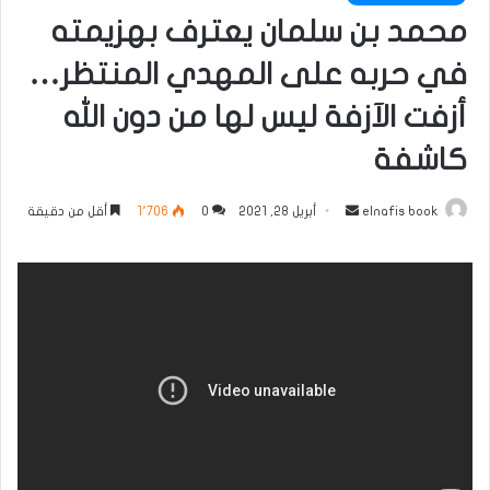
محمد بن سلمان يعترف بهزيمته
في حربه على المهدي المنتظر…
أزفت الآزفة ليس لها من دون الله
كاشفة
أرسل
elnafis book
أبريل 28, 2021
0
1٬706
أقل من دقيقة
بريدا
إلكترونيا