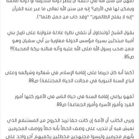
(فهل من سنن الله في خلقه أن ينصر دولة منحرفة أو دولة ظالمة
ويمكن لها في الأرض؟ إنه من سنن الله تعالى ما عبر عنه القرآن
“إنه لا يفلح الظالمون” “وقد خاب من حمل ظلما”).
يقول الشيخ (ولنحاول أن نلقي نظرة عادلة متوازنة على تاريخ بني
أمية مبتدئين بسيرة مؤسس الدولة معاوية بن أبي سفيان وهو
ممن صحب رسول الله صلى الله عليه وآله فنالته بركة الصحبة)!!!
ص85.
(كما أنه كان حريصا على إقامة الإسلام في شعائره وشرائعه وعلى
اتباع السنة النبوية في مجالات الحياة المختلفة) ص88.
(فهو يراعي إقامة السنة في حياة الناس في الأمور كلها أمور
الفرد وأمور الأسرة وأمور الجماعة) ص89.
ويرى الكاتب أن الأمة إن كانت حقا تريد الخروج من المستنقع الذي
تعيش فيه أن تتدرب على وصف الخطأ بأنه خطأ ووصف المجرمين
بأنهم مجرمين وليسوا مجتهدين مخطئين يكفيهم أجر واحد على