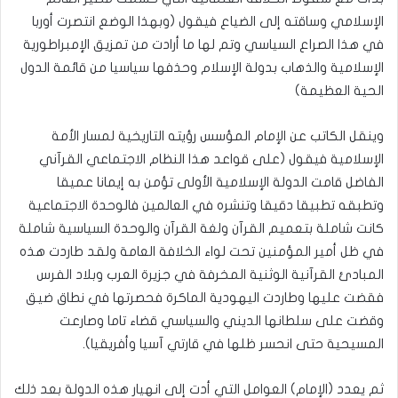
الإسلامي وساقته إلى الضياع فيقول (وبهذا الوضع انتصرت أوربا
في هذا الصراع السياسي وتم لها ما أرادت من تمزيق الإمبراطورية
الإسلامية والذهاب بدولة الإسلام وحذفها سياسيا من قائمة الدول
الحية العظيمة)
وينقل الكاتب عن الإمام المؤسس رؤيته التاريخية لمسار الأمة
الإسلامية فيقول (على قواعد هذا النظام الاجتماعي القرآني
الفاضل قامت الدولة الإسلامية الأولى تؤمن به إيمانا عميقا
وتطبقه تطبيقا دقيقا وتنشره في العالمين فالوحدة الاجتماعية
كانت شاملة بتعميم القرآن ولغة القرآن والوحدة السياسية شاملة
في ظل أمير المؤمنين تحت لواء الخلافة العامة ولقد طاردت هذه
المبادئ القرآنية الوثنية المخرفة في جزيرة العرب وبلاد الفرس
فقضت عليها وطاردت اليهودية الماكرة فحصرتها في نطاق ضيق
وقضت على سلطانها الديني والسياسي قضاء تاما وصارعت
المسيحية حتى انحسر ظلها في قارتي آسيا وأفريقيا).
ثم يعدد (الإمام) العوامل التي أدت إلى انهيار هذه الدولة بعد ذلك