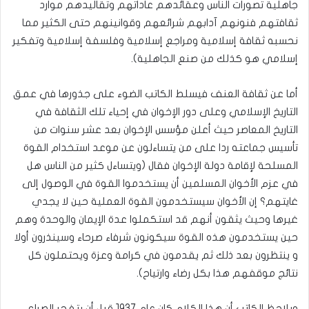
جاهلية تصورات الناس وعقائدهم عاداتهم وتقاليدهم موارد
ثقافتهم فنونهم آدابهم شرائعهم وقوانينهم حتى الكثير مما
نحسبه ثقافة إسلامية ومراجع إسلامية وفلسفة إسلامية وتفكير
إسلامي هو كذلك من صنع الجاهلية).
أما عن ثقافة العنف فيسلط الكاتب الضوء على جذورها في عمق
التاريخ الإسلامي وعلى دور الإخوان في إحياء تلك الثقافة في
التاريخ المعاصر حيث أعلن مؤسس الإخوان بعد عشر سنوات من
تأسيس جماعته ردا على من يتساءلون عن موعد استخدام القوة
المسلحة لإقامة دولة الإخوان فقال (ويتساءل كثير من الناس هل
في عزم الأخوان المسلمين أن يستخدموا القوة في الوصول إلى
غايتهم؟ إن الأخوان سيستخدمون القوة العملية حين لا يجدي
غيرها وحيث يثقون أنهم قد استكملوا عدة الإيمان والوحدة وهم
حين يستخدمون هذه القوة سيكونون شرفاء صرحاء وسينذرون أولا
و ينتظرون بعد ذلك ثم يقدمون في كرامة وعزة ويحتملون كل
نتائج موقفهم هذا بكل رضاء وارتياح).
ويلاحظ الكاتب أن هذا الكلام كان عام 1937 قبل أن يتفجر الصراع