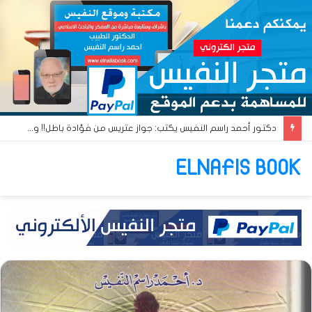
دكتور أحمد راسم النفيس يكتب: جواز عتريس من فؤادة باطل!! وجواز براقش من حُنين فاشل!!
ELNAFIS BOOK