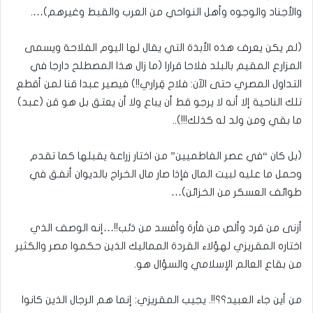
والأجناد والوجوه وأهل النواحي من العرب والقبط وغيرهم)….
(لم يكن يعرف هذه الأبذة التي يقال لها اليوم الفلاحة ويسمى
المزارع المقيم بالبلد فلاحا قرارا (ما زال هذا المصطلح دارجا في
التداول المصري حتى الآن: فلاح قِراري!!) فيصير عبدا قنا لمن أقطع
تلك الناحية إلا أنه لا يرجو قط أن يباع ولا أن يعتق بل هو قن (عبد)
ما بقي ومن ولد له كذلك!!!)..
(بل كان “في عصر الفاطميين” من اختار زراعة يقبلها كما تقدم
وحمل ما عليه لبيت المال فإذا صار مال الخراج بالديوان أنفق في
طوائف العسكر من الخزائن)…
أزنى من قرد وألص من فأرة وأفسد من ذئب!!…إنه الوصف الذي
اختاره المقريزي لهؤلاء القردة المماليك الذين حكموا مصر والكثير
من بقاع العالم الإسلامي والسؤال هو.
من أين جاء العبيد؟؟!!. يجيب المقريزي: إنما هم الرجال الذين كانوا