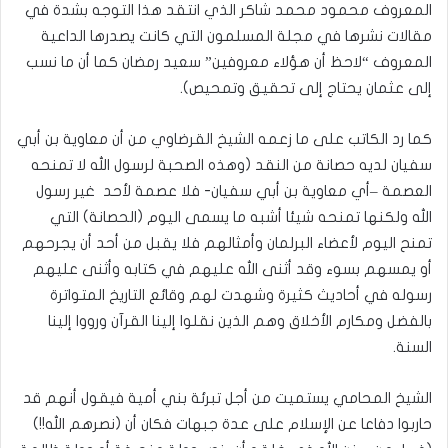
المعروف محمود محمد شاكر الذي انتقد هذا التوجه بشدة في
مقالات نشرها في مجلة المسلمون التي كانت يصدرها الداعية
المعروف “لاحظ أن هؤلاء معروفين” سعيد رمضان كما أن ما نسب
إلى عثمان يحتاج إلى تحقيق وتمحيص).
كما رد الكاتب على ما زعمه الشيخ القرضاوي من أن معاوية بن أبي
سفيان لديه حصانة من النقد (وهذه الصحبة لرسول الله لا تمنحه
العصمة –أي معاوية بن أبي سفيان- فلا عصمة لأحد غير رسول
الله ولكنها تمنحه شيئا أشبه ما يسمى اليوم (الحصانة) التي
تمنح اليوم لأعضاء البرلمان وأمثالهم فلا يقبل من أحد أن يجرحهم
أو يمسهم بسوء وقد أثنى الله عليهم في كتابه وأثنى عليهم
رسوله في أحاديث كثيرة وشهدت لهم وقائع التاريخ المتواترة
بالفضل ومكارم الأخلاق وهم الذين نقلوا إلينا القرآن ورووا إلينا
السنة.
الشيخ المحامي يستميت من أجل تبرئة بني أمية فيقول أنهم قد
حاربوا دفاعا عن الإسلام على عدة جبهات فكان أن (نصرهم الله!!)