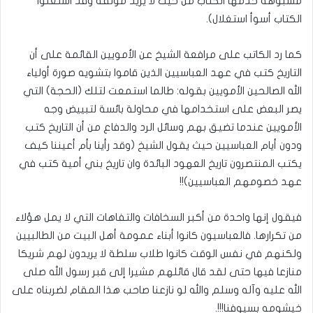
مشبوهة خدمها الكتاب من حيث لا يريد مؤلفه وقد استغلوا
الكتاب أسوأ استغلال).
كما رد الكاتب على مرافعة الشيخ عن الأمويين القائمة على أن
التاريخ كتب في عهد العباسيين الذين قاموا بتشويه صورة أولياء
الله الصالحين الأمويين بقوله: طالما استمعت لتلك (الحجة) التي
يصر البعض على استخدامها في محاولة بائسة لتبييض وجه
الأمويين عندما تضيق بهم وسائل الرد والدفاع من أن التاريخ كتب
ودون أيام العباسيين حيث يقول الشيخ (وقد رأينا بأم أعيننا كيف
يكتب المنتصرون تاريخ العهود البائدة وان تاريخ بني أمية كتب في
عهد خصومهم العباسيين)!!
فيقول إنها واحدة من أكبر السخافات والتفاهات التي لا يمل هؤلاء
من تكرارها. فالعباسيون كانوا أبناء عمومة أهل البيت من الطالبيين
ولكنهم في نفس الوقت كانوا طلاب سلطة لا يريدون لهم شريكا
منازعا فيها حتى لقد قال قائلهم مشيرا إلى قبر رسول الله صلى
الله عليه وآله وسلم والله لو نازعنا صاحب هذا المقام لضربناه على
خيشومه بسيوفنا!!!.