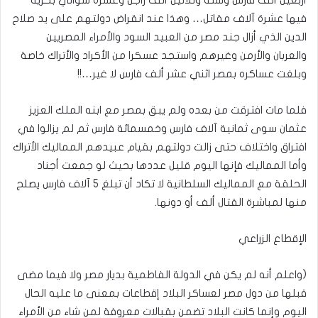
فيها عشرة آلاف مقاتل… وهذا عند انقراض دولتهم على يد صلاح
الدين الذي أزال جند مصر من العبيد السود والأمراء المصريين
والعربان والأرمن وغيرهم واستجد عسكرا من الأكراد والأتراك خاصة
وبلغت عساكره بمصر اثني عشر ألف فارس لا غير…!!
فلما مات افترقت من بعده ولم يبق بمصر مع ابنه الملك العزيز
عثمان سوى ثمانية آلاف فارس وخمسمائة فارس ثم لم يزالوا في
افتراق واختلاف حتى زالت دولتهم بقيام عبيدهم المماليك الأتراك
وأما المماليك فإنها اليوم قليل عددها بحيث لو جمعت أجناد
الحلقة مع المماليك السلطانية لا تكاد أن تبلغ 5 آلاف فارس يصلح
منها لمباشرة القتال ألف أو دونها.
الإقطاع الزراعي
(واعلم أنه لم يكن في الدولة الفاطمية بديار مصر ولا فيما مضى
قبلها من دول مصر لعساكر البلاد إقطاعات بمعنى ما عليه الحال
اليوم وإنما كانت البلاد تضمن بقبالات معروفة لمن شاء من الأمراء