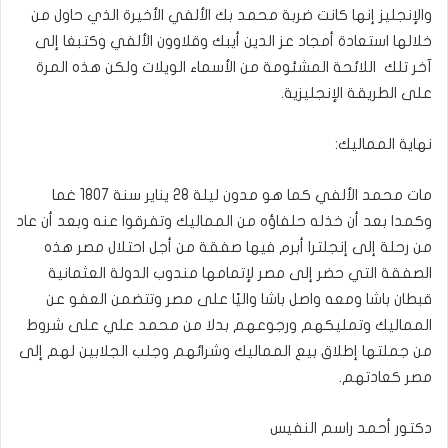
والإنجليز إنها كانت ضربة محمد بك الألفي الأخيرة الذي حاول من
خلالها استعادة أمجاد عز الدين أيبك وقلاوون الألفي وكتبغا إلى
آخر تلك اللائحة المشئومة من الأسماء الويلات ولكن هذه المرة
على الطريقة الإنجليزية.
نهاية المماليك:
مات محمد الألفي كما هو مدون ليلة 28 يناير سنة 1807 غما
وكمدا بعد أن خذله حلفاؤه من المماليك وتفرقوا عنه وبعد أن عاد
من رحلة إلى إنجلترا أبرم فيها صفقة من أجل احتلال مصر هذه
الصفقة التي حضر إلى مصر لإتمامها مندوب الدولة العثمانية
قبطان باشا ومعه واصل باشا واليًا على مصر وتتضمن العفو عن
المماليك وتمليكهم ورجوعهم بدلا من محمد علي على شروط
من جملتها إطلاق بيع المماليك وشرائهم وجلب الجلابين لهم إلى
مصر كعادتهم.
دكتور أحمد راسم النفيس