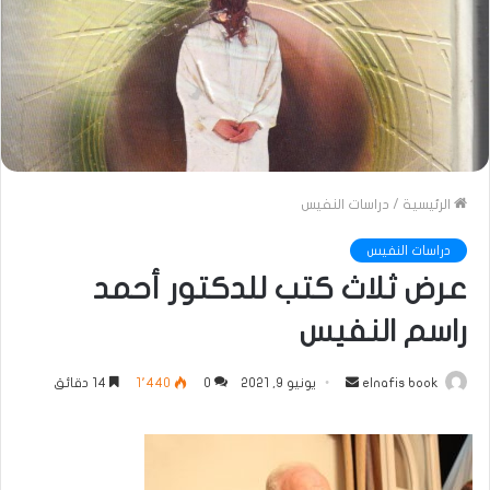
الرئيسية
/
دراسات النفيس
دراسات النفيس
عرض ثلاث كتب للدكتور أحمد
راسم النفيس
أرسل
elnafis book
يونيو 9, 2021
0
1٬440
14 دقائق
بريدا
إلكترونيا