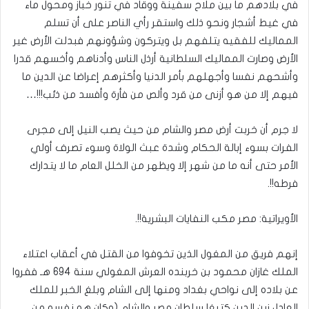
في بلادهم ما بين ملاح سفينة ووقاد في تنور خباز ومحول ماء
في غيط أشجار ونحو ذلك واستقر رأي الناصر على أن تسلم
المماليك للفقيه يتلفهم بل ويتركون وشؤونهم فبدلت الأرض غير
الأرض وصارت المماليك السلطانية أرذل الناس وأدناهم وأخسهم قدرا
وأشحهم نفسا وأجهلهم بأمر الدنيا وأكثرهم إعراضا عن الدين ما
فيهم إلا من هو أزنى من قرد وألص من فأرة وأفسد من ذئب!!!…
لا جرم أن خربت أرض مصر والشام من حيث يصب النيل إلى مجرى
الفرات بسوء إبالة الحكام وشدة عبث الولاة وسوء تصرف أولي
الأمر حتى أنه ما من شهر إلا ويظهر من الخلل العام ما لا يتدارك
فرطه!!.
الأويراتية: مصر مكب النفايات البشرية!!.
إنهم فريق من المغول الذين تخوفوا من القتل في أعقاب اعتلاء
الملك غازان محمود بن خربنده العرش المغولي سنة 694 هـ ففروا
عن بلاده إلى نواحي بغداد ومنها إلى الشام وبلغ الخبر للملك
العادل زين الدين كتبغا سلطان مصر والشام (وكان هو نفسه من