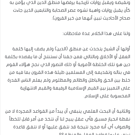
ونقيضه ويقبل روايات تاريخية يرفضها منطق الدين الذي يؤمن به
كأن يقبل روايات واهية تشوه عصر الصحابة والتابعين الذين جاءت
صحاح الأحاديث تبين أنهما من خير القرون).
ولنا على هذا الكلام عدة ملاحظات:
أولها أن الشيخ يتحدث عن منطق (الدين) ولم يضف إليها كلمة
العقل أو الأخلاق وبالتالي فمن حقنا أن نستنتج أن ما يقصده بكلمة
دين هو تلك الخلطة الأموية أو ذلك التصور الذي نجح هؤلاء القوم
في بنائه وتقديمه إلى المسلمين طيلة هذه القرون بما فيه من
خلط بين الحق والباطل والظالم والمظلوم ولم يعلم الناس القدرة
على التمييز بين القيم الإسلامية الرفيعة والقيم الانتهازية
المحسوبة على الإسلام.
والثانية أن البحث العلمي ينبغي أن يبدأ من القواعد المجردة لا من
نقطة انحياز مسبق فأي عقل يبيح لنا أن نتخذ من أمر قابل للخطأ
والصواب أي أنه مجرد نتيجة قد نتفق عليها أو لا نتفق قاعدة
نبني عليها قواعد العقل والمنطق؟؟.