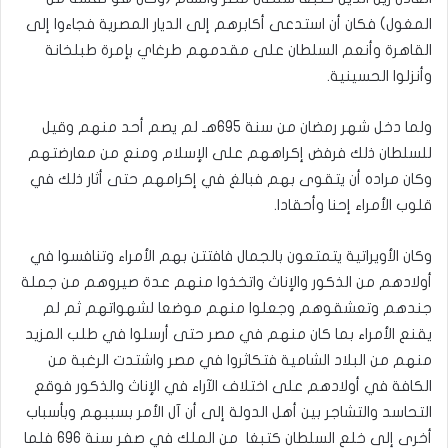
المغول) فكان أن استدعى أكابرهم إلى الديار المصرية فجاءوا إلى
القاهرة وأنعم السلطان على مقدمهم طرغاي بإمرة طبلخانة
وأنزلوا الحسينية.
ولما دخل شهر رمضان من سنة 695هـ لم يصم أحد منهم وقيل
للسلطان ذلك فرفض إكراههم على الإسلام ومنع من معارضتهم
وكان مراده أن يتقوى بهم فبالغ في إكرامهم حتى أثار ذلك في
قلوب الأمراء إحنا وأحقادا.
وكان الأويراتية يتمتعون بالجمال فافتتن بهم الأمراء وتنافسوا في
أولادهم من الذكور والإناث واتخذوا منهم عدة صيروهم من جملة
جندهم وتعشقوهم وجعلوا منهم موضعا لشهواتهم ثم لم
يقنع الأمراء بما كان منهم في مصر حتى أرسلوا في طلب المزيد
منهم من البلاد الشامية فتكاثروا في مصر واشتدت الرغبة من
الكافة في أولادهم على اختلاف الآراء في الإناث والذكور فوقع
التحاسد والتشاجر بين أهل الدولة إلى أن آل الأمر بسببهم وبأسباب
أخرى إلى خلع السلطان كتبغا من الملك في صفر سنة 696 فلما