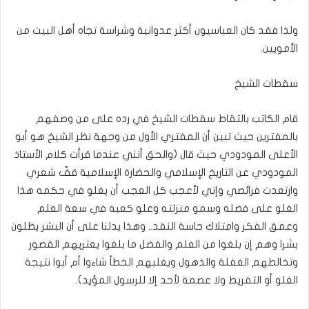
ولذا فقد كان العباسيون أكثر عدوانية وشراسة تجاه أهل البيت من
الأمويين.
سقطات الشيخ
قام الكاتب بالتقاط سقطات الشيخ في رده على من وصفهم
بالمفترين حيث تبين أن المفتري الأول من وجهة نظر الشيخ هو أبو
الأعلى المودودي حيث قال (والحق أنني عندما قرأت كلام الأستاذ
المودودي عن التاريخ الإسلامي والحضارة الإسلامية قفّ شعري
وارتعدت فرائصي وإني لأعجب كل العجب أن يغلو في حكمه هذا
الغلو على فضله وسمو منزلته وعلو كعبه في سعة العلم
وعمق الفكر وامتلاك حاسة النقد.. وهذا يدلنا على أن البشر يظلون
بشرا وهم إن بلغوا من العلم والفضل ما بلغوا يعتريهم القصور
وتخالطهم الغفلة والذهول ويغلبهم الخطأ شاءوا أم أبوا نتيجة
الغلو أو التفريط ولا عصمة لأحد إلا للرسول المؤيد).