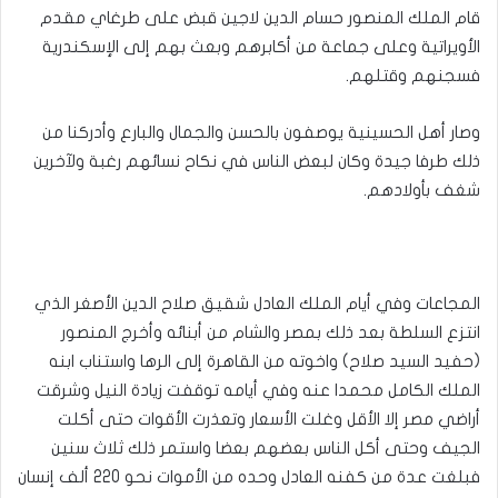
قام الملك المنصور حسام الدين لاجين قبض على طرغاي مقدم
الأويراتية وعلى جماعة من أكابرهم وبعث بهم إلى الإسكندرية
فسجنهم وقتلهم.
وصار أهل الحسينية يوصفون بالحسن والجمال والبارع وأدركنا من
ذلك طرفا جيدة وكان لبعض الناس في نكاح نسائهم رغبة ولآخرين
شغف بأولادهم.
المجاعات وفي أيام الملك العادل شقيق صلاح الدين الأصغر الذي
انتزع السلطة بعد ذلك بمصر والشام من أبنائه وأخرج المنصور
(حفيد السيد صلاح) واخوته من القاهرة إلى الرها واستناب ابنه
الملك الكامل محمدا عنه وفي أيامه توقفت زيادة النيل وشرقت
أراضي مصر إلا الأقل وغلت الأسعار وتعذرت الأقوات حتى أكلت
الجيف وحتى أكل الناس بعضهم بعضا واستمر ذلك ثلاث سنين
فبلغت عدة من كفنه العادل وحده من الأموات نحو 220 ألف إنسان