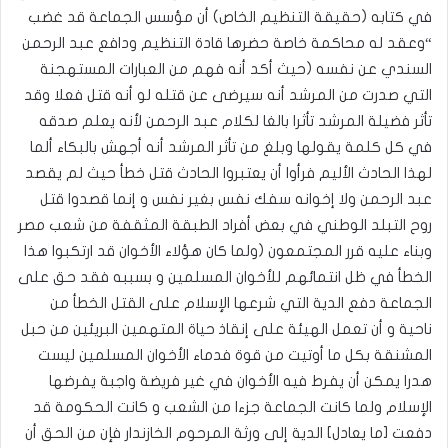
في كتابه (حقيقة التنظيم الخاص) أن مؤسس الجماعة قد غضب
“وعقد له محاكمة خاصة حضرها قادة التنظيم ودافع عبد الرحمن
السندي عن نفسه (حيث أكد أنه فهم من العبارات المستهجنة
التي صدرت من المرشد أنه سيرضى عن قتله لو أنه قتل فعلا وقد
تأثر فضيلة المرشد تأثرا بالغا لكلام عبد الرحمن لأنه يعلم صدقه
في كل كلمة يقولها وبلغ من تأثر المرشد أنه أجهش بالبكاء ألما
لهذا الحادث الأليم فرأوا أن يعتبروا الحادث قتل خطأ حيث لم يقصد
عبد الرحمن ولا إخوانه سفك نفس بغير نفس و إنما قصدوا قتل
روح التبلد الوطني في بعض أفراد الطبقة المثقفة من شعب مصر
وبناء عليه قرر المجتمعون (ولما كان هؤلاء الأخوان قد ارتكبوا هذا
الخطأ في ظل انتمائهم للأخوان المسلمين و بسببه فقد حق على
الجماعة دفع الدية التي شرعها الإسلام على القتل الخطأ من
ناحية و أن تعمل الهيئة على إنقاذ حياة المتهمين البريئين من حبل
المشنقة بكل ما أوتيت من قوة فدماء الأخوان المسلمين ليست
هدرا يمكن أن يفرط فيه الأخوان في غير فريضة واجبة يفرضها
الإسلام ولما كانت الجماعة جزءا من الشعب و كانت الحكومة قد
دفعت [ما يعادل] الدية إلى ورثة المرحوم الخازندار فإن من الحق أن