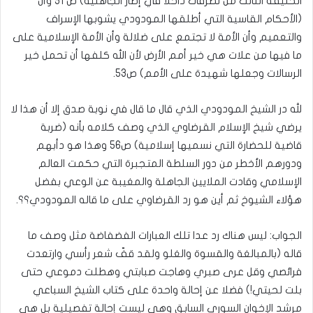
الخليفة الثالث من تصرفات داخلا في إطار الجاهلية) ص 51 وأن
(الأحكام القاسية التي أطلقها المودودي يشوبها الإسراف
والتعميم وأن الأمة لا تجتمع على ضلالة وأن الأمة الإسلامية على
ما فيها من علات هي خير أمم الأرض لأن الله كلفها أن تحمل خير
الرسالات وجعلها شهيدة على الأمم) ص53.
لله در الشيخ المودودي الذي قال ما قال في نوبة صدق إلا أن هذا لا
يرضي شيخ الإسلام القرضاوي الذي وصف كلامه بأنه (ضربة
قاضية للحضارة التي نسميها إسلامية) ص56 وهذا هو دأبهم
ودورهم الأخطر من دور السلطة المتجبرة التي حكمت العالم
الإسلامي وقادت الملايين الجاهلة والمغيبة عن الوعي بفضل
هؤلاء الشيوخ ثم أين هو رد القرضاوي على ما قاله المودودي؟؟.
الجواب: ليس هناك رد عدا تلك العبارات الفضفاضة مثل وصف ما
قاله (بالمبالغة والقسوة والغلو ولقد قفّ شعر رأسي وارتعدت
فرائصي وقل عرى صبري وهاجت صبابتي وهطلت دموعي حتى
بلت لحيتي!) فضلا عن إحالة واحدة على كتاب الشيخ السباعي
مرشد الإخوان السوري السابق وهي ليست إحالة تفصيلية بل هي