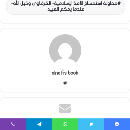
محاولة استمساخ الأمة الإسلامية- القرضاوي وكيل الله-
عندما يحكم العبيد
elnafis book
موقع
الويب
With Product You Purchase
يسبوك
تويتر
واتساب
تيلقرام
ڤايبر