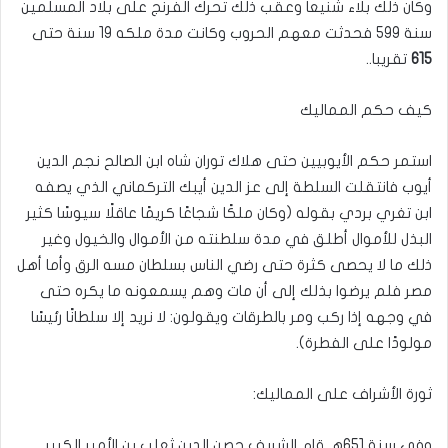
وكان ذلك بلاء شنيعا وعقب ذلك تحرك الفرنج على بلاد المسلمين
سنة 599 فحدثت معهم الحروب وكانت مدة ملكه 19 سنة حتى
615
تقريبا..
كيف حكم المماليك
استمر حكم الأيوبيين حتى هلاك توران شاه ابن الصالح نجم الدين
أيوب فانتقلت السلطة إلى عز الدين أيبك التركماني الذي يصفه
ابن تغري بردي بقوله (وكان ملكًا شجاعًا كريمًا عاقلًا سيوسًا كثير
البذل للأموال أطلق في مدة سلطنته من الأموال والخيول وغير
ذلك ما لا يحصى كثرة حتى رضي الناس بسلطان مسه الرق‏ وأما أهل
مصر فلم يرضوا بذلك إلى أن مات وهم يسمعونه ما يكره حتى
في وجهه إذا ركب ومر بالطرقات ويقولون‏:‏ لا نريد إلا سلطانًا رئيسًا
مولودًا على الفطرة)‏.‏
ثورة الأشراف على المماليك:
وفي سنة 651هـ قام الشريف حصن الدين ثعلب بن الأمير الكبير