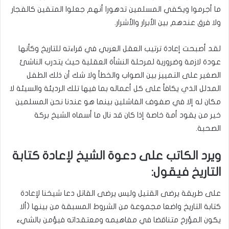
ما أجرموا ويكفي المسلمين تدهورا أنهم جعلوا المتقين كالفجار
ولا فرق عندهم بين الأبرار والأشرار.
لقد أصبحت إعادة ترتيب العقل العربي في قراءته للتاريخ وكأنها
عودة لازمة وضرورية لمرحلة النشأة العقلية حيث يتدرب الناشئ
الصغير على التمييز بين الصواب والخطأ ولا شك أن ذلك الطفل
المدلل الذي يكافأ على كل أعماله بما فيها تلك الرديئة والسيئة لا
مكان له إلا في صفوف الفاشلين بينما هو عندنا نحن المسلمين
خير من يقود أمة خاصة إذا كان قد نال ما أسماه الشيخ بركة
الصحبة.
ويرد الكاتب على دعوة الشيخ لإعادة كتابة
التاريخ فيقول:
على طريقة يرضى القتيل وليس يرضى القاتل دعا شيخنا لإعادة
كتابة التاريخ واضعا مجموعة من الشروط المسبقة من بينها (ألا
يكون المؤرخ متناقضا في مفاهيمه ومعتقداته فيؤمن بالشيء