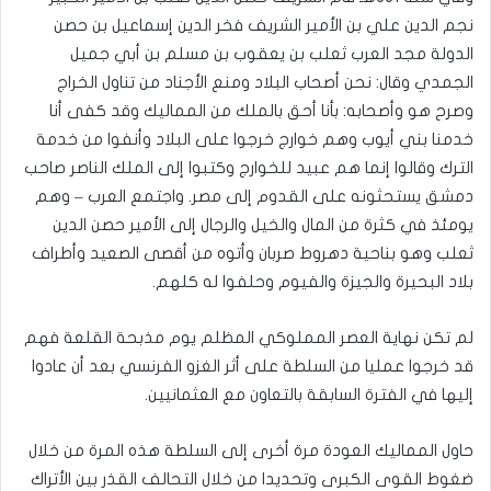
نجم الدين علي بن الأمير الشريف فخر الدين إسماعيل بن حصن
الدولة مجد العرب ثعلب بن يعقوب بن مسلم بن أبي جميل
الجمدي وقال‏:‏ نحن أصحاب البلاد ومنع الأجناد من تناول الخراج
وصرح هو وأصحابه‏:‏ بأنا أحق بالملك من المماليك وقد كفى أنا
خدمنا بني أيوب وهم خوارج خرجوا على البلاد‏ وأنفوا من خدمة
الترك وقالوا إنما هم عبيد للخوارج وكتبوا إلى الملك الناصر صاحب
دمشق يستحثونه على القدوم إلى مصر‏.‏ واجتمع العرب – وهم
يومئذ في كثرة من المال والخيل والرجال إلى الأمير حصن الدين
ثعلب وهو بناحية دهروط صربان وأتوه من أقصى الصعيد وأطراف
بلاد البحيرة والجيزة والفيوم وحلفوا له كلهم‏.‏
لم تكن نهاية العصر المملوكي المظلم يوم مذبحة القلعة فهم
قد خرجوا عمليا من السلطة على أثر الغزو الفرنسي بعد أن عادوا
إليها في الفترة السابقة بالتعاون مع العثمانيين.
حاول المماليك العودة مرة أخرى إلى السلطة هذه المرة من خلال
ضغوط القوى الكبرى وتحديدا من خلال التحالف القذر بين الأتراك