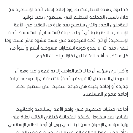
كما تؤمن هذه التنظيمات بضرورة إعادة إنشاء الأمة الإسلامية من
خلال تأسيس الجماعة التنظيم التي سينضوي تحت لوائها
المؤمنون الجدد والتي ستصبح بعد فترة من الوقت هي الأمة
الإسلامية الحقيقية أي أنها محاولة (استنساخ أو استمساخ الأمة
الإسلامية) أو لأن الأمة المزعومة هي مسخ مشوه عاش مسخا وما
تبقى منه الآن لا يعدو كونه انشطارات مسوخية أبشع وأسوأ من
كل ما تخيله أشد المتفائلين تفاؤلا بإنجازات القوم.
وأخيرا يرى هؤلاء أن ما لا يتم الواجب إلا به فهو واجب وهو أن
المهمتان السابقتان (الشريعة والأمة) لا تتحققان إلا بوجود قيادة
جديدة أو إمامة بديلة هي قيادة التنظيم التي ستصبح لاحقا
إمامة عموم المسلمين.
أما عن حيثيات حكمهم على واقع الأمة الإسلامية وادعائهم
بغيابها بعد سقوط الخلافة العثمانية فيلقي الكاتب نظرة على
رؤية مؤسس الإخوان حسن البنا الذي يرى أن أزمة العالم الإسلامي
بدأت مع سقوط الخلافة العثمانية التي حسمت مصير العالم