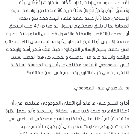
لَقَدْ جاء المودودي إذا شيئا إدا (تَكَادُ السَّمَاوَاتُ يَتَفَطَّرْنَ مِنْهُ
وَتَنشَقُّ الْأَرْضُ وَتَخِرُّ الْجِبَالُ هَدًّا) مريم90 عندما تجرأ وانتقد التاريخ
الإسلامي مما (أثار عليه نقمة علماء الهند فقد تناول بعض
الصحابة بما لا يليق بصحبتهم لرسول الله ص) ص 47 حيث استحق
أن يوصف (بالتقصير والغفلة والذهول فضلا عن الغلو والتفريط ولا
عصمة إلا لنبي أو للشيخ القرضاوي) ومما تسبب في تلك المصائب
التي لحقت بشيخ الإسلام القرضاوي حيث قفَّ شعر رأسه وارتعدت
فرائصه وانتابته حالة من الدهشة والعجب. كل هذا الغضب بسبب
تبني المودودي لأسلوب مختلف عن أسلوب المدرسة السلفية
التلفيقية في قراءة التاريخ وتقديم شيء من حقائقه!!.
رد القرضاوي على المودودي.
أما رد الشيخ على ما قاله أبو الأعلى المودودي فيتلخص في أن
(هذا الكلام به حيف كبير على الحضارة الإسلامية وأنه يحمل نظرة
متشائمة) ثم أحالنا على (ما كتبه الشيخ مصطفى السباعي في
كتابه “من روائع حضارتنا” مما ينفي أن يكون ما أقدم عليه