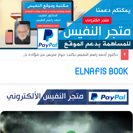
دكتور أحمد راسم النفيس يكتب: جواز عتريس من فؤادة باطل!! وجواز براقش من حُنين فاشل!!
ELNAFIS BOOK