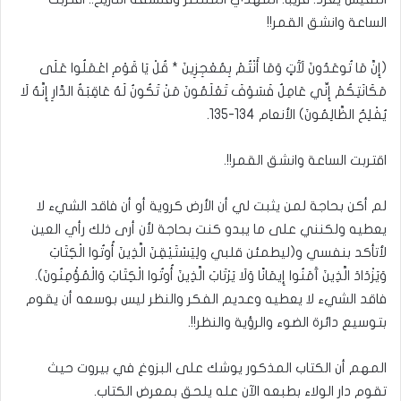
الساعة وانشق القمر!!
(إِنَّ مَا تُوعَدُونَ لَآَتٍ وَمَا أَنْتُمْ بِمُعْجِزِينَ * قُلْ يَا قَوْمِ اعْمَلُوا عَلَى
مَكَانَتِكُمْ إِنِّي عَامِلٌ فَسَوْفَ تَعْلَمُونَ مَنْ تَكُونُ لَهُ عَاقِبَةُ الدَّارِ إِنَّهُ لَا
يُفْلِحُ الظَّالِمُونَ) الأنعام 134-135.
اقتربت الساعة وانشق القمر!!.
لم أكن بحاجة لمن يثبت لي أن الأرض كروية أو أن فاقد الشيء لا
يعطيه ولكنني على ما يبدو كنت بحاجة لأن أرى ذلك رأي العين
لأتأكد بنفسي و(ليطمئن قلبي ولِيَسْتَيْقِنَ الَّذِينَ أُوتُوا الْكِتَابَ
وَيَزْدَادَ الَّذِينَ آَمَنُوا إِيمَانًا وَلَا يَرْتَابَ الَّذِينَ أُوتُوا الْكِتَابَ وَالْمُؤْمِنُونَ).
فاقد الشيء لا يعطيه وعديم الفكر والنظر ليس بوسعه أن يقوم
بتوسيع دائرة الضوء والرؤية والنظر!!.
المهم أن الكتاب المذكور يوشك على البزوغ في بيروت حيث
تقوم دار الولاء بطبعه الآن عله يلحق بمعرض الكتاب.