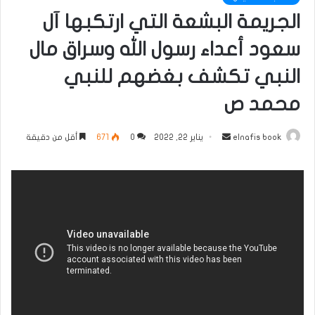
الجريمة البشعة التي ارتكبها آل
سعود أعداء رسول الله وسراق مال
النبي تكشف بغضهم للنبي
محمد ص
أرسل
elnafis book
يناير 22, 2022
0
671
أقل من دقيقة
بريدا
إلكترونيا