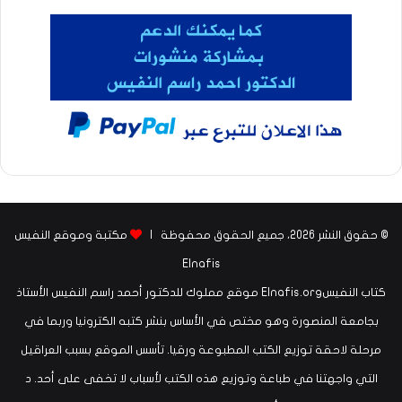
© حقوق النشر 2026، جميع الحقوق محفوظة |
مكتبة وموقع النفيس
Elnafis
كتاب النفيسElnafis.org موقع مملوك للدكتور أحمد راسم النفيس الأستاذ
بجامعة المنصورة وهو مختص في الأساس بنشر كتبه الكترونيا وربما في
مرحلة لاحقة توزيع الكتب المطبوعة ورقيا. تأسس الموقع بسبب العراقيل
التي واجهتنا في طباعة وتوزيع هذه الكتب لأسباب لا تخفى على أحد. د