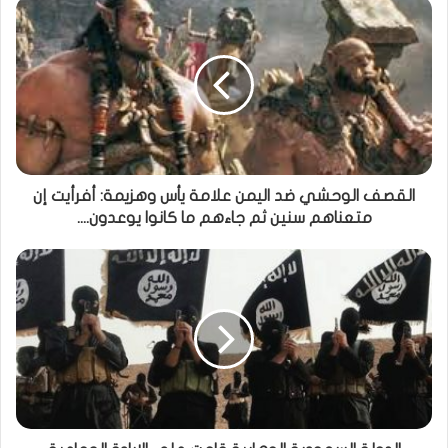
القصف الوحشي ضد اليمن علامة يأس وهزيمة: أفرأيت إن
متعناهم سنين ثم جاءهم ما كانوا يوعدون....