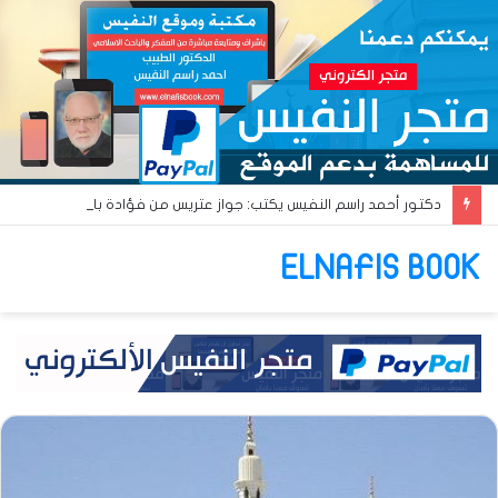
دكتور أحمد راسم النفيس يكتب: جواز عتريس من فؤادة باطل!! وجواز براقش من حُنين فاشل!!
ELNAFIS BOOK