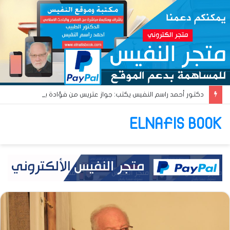
دكتور أحمد راسم النفيس يكتب: جواز عتريس من فؤادة باطل!! وجواز براقش من حُنين فاشل!!
ELNAFIS BOOK