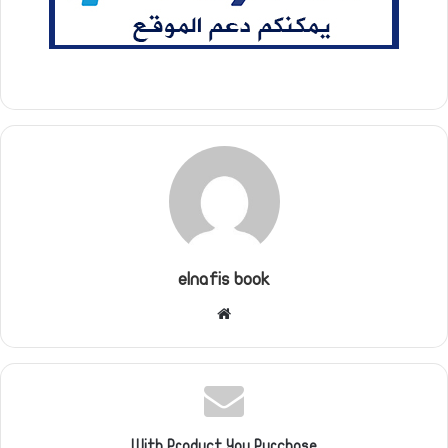
elnafis book
موقع
الويب
With Product You Purchase