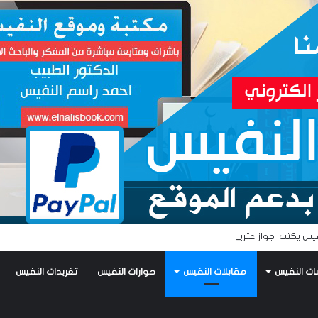
يس يكتب: جواز عتريس من فؤادة باطل!! وجواز براقش من حُنين فاشل!!
ات النفيس
مقابلات النفيس
حوارات النفيس
تغريدات النفيس