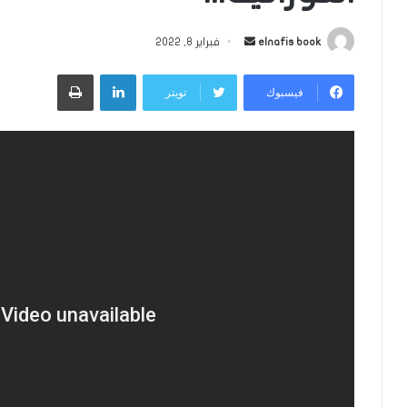
أرسل
elnafis book
فبراير 8, 2022
بريدا
لينكدإن
طباعة
إلكترونيا
فيسبوك
تويتر