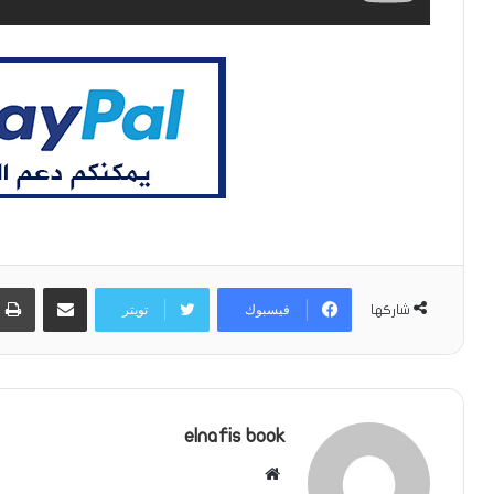
مشاركة عبر البريد
فيسبوك
تويتر
شاركها
elnafis book
موقع