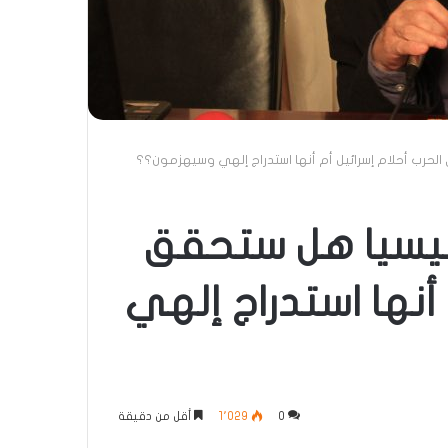
لحرب أحلام إسرائيل أم أنها استدراج إلهي وسيهزمون؟؟
قيسيا هل ستحقق
 أنها استدراج إلهي
0
1٬029
أقل من دقيقة