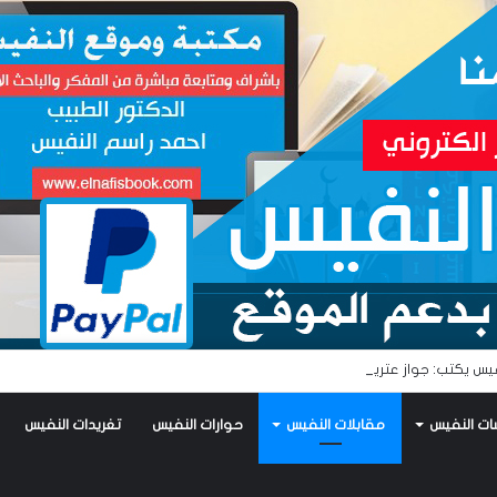
يس يكتب: جواز عتريس من فؤادة باطل!! وجواز براقش من حُنين فاشل!!
ات النفيس
مقابلات النفيس
حوارات النفيس
تغريدات النفيس