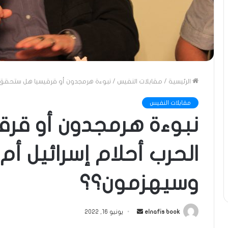
الرئيسية
/
مقابلات النفيس
/
نبوءة هرمجدون أو قرقيسيا هل ستحقق ا
مقابلات النفيس
نبوءة هرمجدون أو قر
الحرب أحلام إسرائيل أم
وسيهزمون؟؟
أرسل
elnafis book
يونيو 16, 2022
بريدا