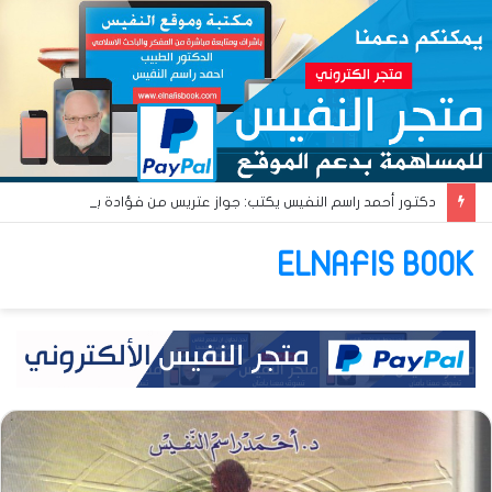
دكتور أحمد راسم النفيس يكتب: جواز عتريس من فؤادة باطل!! وجواز براقش من حُنين فاشل!!
ELNAFIS BOOK