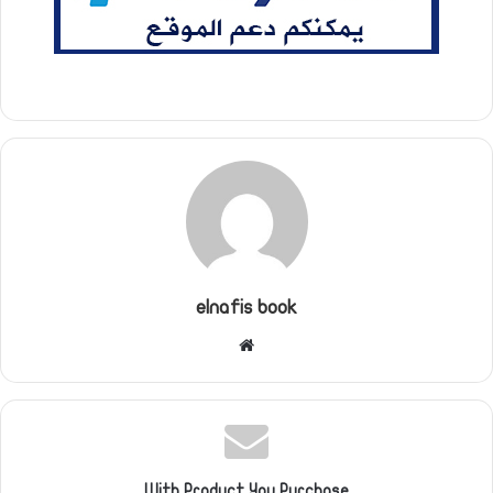
elnafis book
موقع
الويب
With Product You Purchase