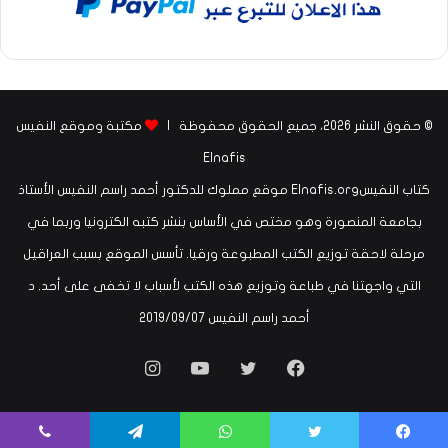
© حقوق النشر 2026، جميع الحقوق محفوظة |
مكتبة وموقع النفيس
Elnafis
كتاب النفيسElnafis.org موقع مملوك للدكتور أحمد راسم النفيس الأستاذ
بجامعة المنصورة وهو مختص في الأساس بنشر كتبه الكترونيا وربما في
مرحلة لاحقة توزيع الكتب المطبوعة ورقيا. تأسس الموقع بسبب العراقيل
التي واجهتنا في طباعة وتوزيع هذه الكتب لأسباب لا تخفى على أحد. د
أحمد راسم النفيس ‏07‏/09‏/2019
فيسبوك
تويتر
يوتيوب
انستقرام