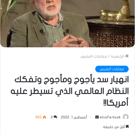
الرئيسية
/
مقابلات النفيس
مقابلات النفيس
انهيار سد يأجوج ومأجوج وتفكك
النظام العالمي الذي تسيطر عليه
أمريكا!!
أرسل
elnafis book
أغسطس 1, 2022
0
882
بريدا
أقل من دقيقة
إلكترونيا