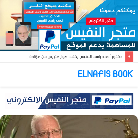
دكتور أحمد راسم النفيس يكتب: جواز عتريس من فؤادة باطل!! وجواز براقش من حُنين فاشل!!
ELNAFIS BOOK