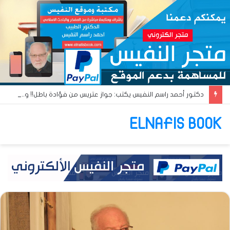
دكتور أحمد راسم النفيس يكتب: جواز عتريس من فؤادة باطل!! وجواز براقش من حُنين فاشل!!
ELNAFIS BOOK