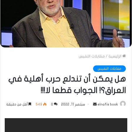
الرئيسية
/
مقابلات النفيس
مقابلات النفيس
هل يمكن أن تندلع حرب أهلية في
العراق؟! الجواب قطعا لا!!!
أرسل
elnafis book
سبتمبر 11, 2022
0
549
أقل من دقيقة
بريدا
إلكترونيا