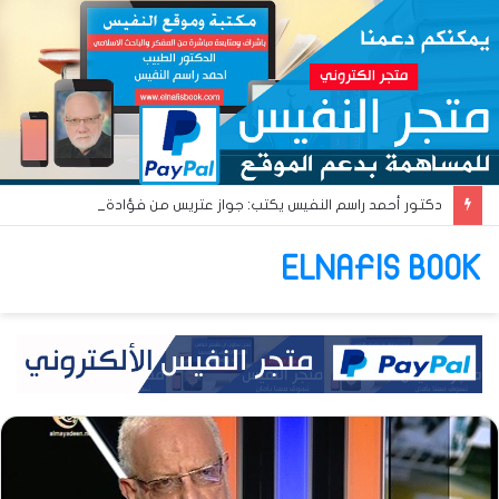
دكتور أحمد راسم النفيس يكتب: جواز عتريس من فؤادة باطل!! وجواز براقش من حُنين فاشل!!
ELNAFIS BOOK