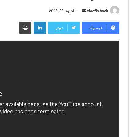
أرسل
elnafis book
أكتوبر 20, 2022
بريدا
لينكدإن
طباعة
إلكترونيا
فيسبوك
تويتر