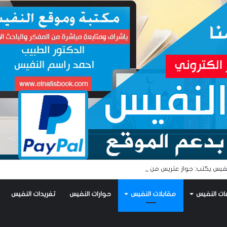
فيس يكتب: جواز عتريس من فؤادة باطل!! وجواز براقش من حُنين فاشل!!
ات النفيس
مقابلات النفيس
حوارات النفيس
تغريدات النفيس