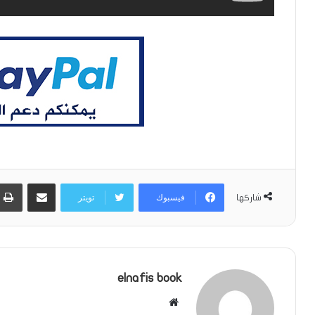
مشاركة عبر البريد
فيسبوك
تويتر
شاركها
elnafis book
موقع