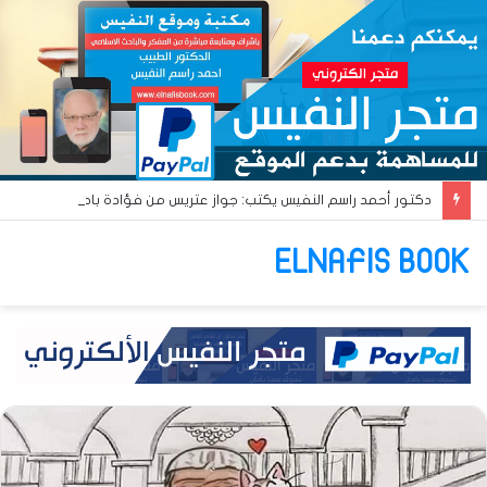
دكتور أحمد راسم النفيس يكتب: جواز عتريس من فؤادة باطل!! وجواز براقش من حُنين فاشل!!
ELNAFIS BOOK