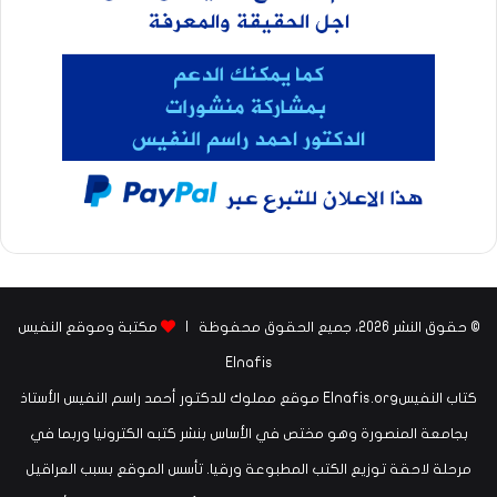
© حقوق النشر 2026، جميع الحقوق محفوظة |
مكتبة وموقع النفيس
Elnafis
كتاب النفيسElnafis.org موقع مملوك للدكتور أحمد راسم النفيس الأستاذ
بجامعة المنصورة وهو مختص في الأساس بنشر كتبه الكترونيا وربما في
مرحلة لاحقة توزيع الكتب المطبوعة ورقيا. تأسس الموقع بسبب العراقيل