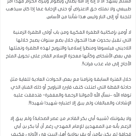
مسلم يشهد ألا لا إله إلا الله يصلي ويصوم ويترك الحرام فهذا أمر
طبيعي ولا نملك حق الاعتراض أو حتى الإجابة عما إذا كان سيذهب
للجنة أو إلى النار وليس هذا شأننا من الأساس.
لا أومن بإمكانية الطفرة الفكرية ومن باب أولى الطفرة الزمنية
التي تقبل بحدوث هذا التحول خلال بضع سنوات يصبح خلالها
اللاديني فيلسوفا ومنظرا إسلاميا والترويج لهذه الطفرة وتمثلها
في بعض الأشخاص وكأنها معجزة الإسلام القادر على تحويل الملح
الأجاج إلى ماء عذب فرات!!.
خلال الفترة السابقة وتزامنا مع بعض الحوادث العادية للغاية مثل
حادثة القطة التي اعتلت كتف قارئ التراويح أو ذلك الفنان الذي
توفاه الله –نسأل الله لأمواتنا الرحمة والمغفرة- فتدفقت عليه
الإشادات والمبالغات ولم يبق إلا اعتباره شهيدا شهيدا!!.
ولا يفوتنك (شبيه أبي بكر القادم من عصر الصحابة) ولم يبق إلا
الزعم بأنه من الممهدين للإمام المهدي رغم أن أبا بكر بن أبي
قحافة لم يكن يؤمن أو يقر بولاية أهل البيت في الأولى فكيف