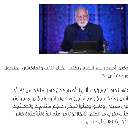
إلكترونيا
دكتور أحمد راسم النفيس يكتب: الفنان التائب والماركسي المتحول
ورجعة أبي بكر!!
(فَاسْتَجَابَ لَهُمْ رَبُّهُمْ أَنِّي لَا أُضِيعُ عَمَلَ عَامِلٍ مِنْكُمْ مِنْ ذَكَرٍ أَوْ
أُنْثَى بَعْضُكُمْ مِنْ بَعْضٍ فَالَّذِينَ هَاجَرُوا وَأُخْرِجُوا مِنْ دِيَارِهِمْ وَأُوذُوا
فِي سَبِيلِي وَقَاتَلُوا وَقُتِلُوا لَأُكَفِّرَنَّ عَنْهُمْ سَيِّئَاتِهِمْ وَلَأُدْخِلَنَّهُمْ
جَنَّاتٍ تَجْرِي مِنْ تَحْتِهَا الْأَنْهَارُ ثَوَابًا مِنْ عِنْدِ اللَّهِ وَاللَّهُ عِنْدَهُ حُسْنُ
الثَّوَابِ). (195) آل عمران