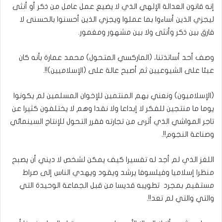
إنه قانون العدالة الإلهي الذي لا يضيع عمل عامل من ذكر أو أنثى
ليجزي الذين أساءوا بما عملوا ويجزي الذين أحسنوا بالحسنى لا
فارق بين ذكر وأنثى ولا بين مشهور ومغمور.
وصف أحد أساتذتنا، (الماركسي المتحول) محمد عمارة بأنه كان
عبئا على الشيوعيين ثم أصبح عالة على (الإسلاميين)!!.
(الإسلاميون) ونعني بهم المنتمين للإخوان المسلمين لم يكونوا
يوما ما منتجين للفكر لا إبداعا ولا نقدا وهم لا يختلفون كثيرا عن
تاجر المواشي الذي أثرى من تجارته فقرر التحول للإنتاج السينمائي
وصناعة النجوم!!.
اللغز الذي لم أجد له تفسيرا كيف يمكن لشخص لا ديني أن يصبح
منظرا إسلاميا وفيلسوفا يرشد ويقود ويهدي الناس إلى صراط
مستقيم بمجرد تطويبه قديسا من قبل الجماعة الوحيدة التي
والتي والتي لم تعد!!.