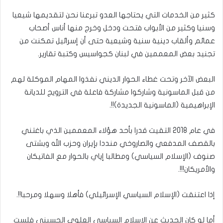
كثير من الخدمات التي يحتاجها العدو تبرعنا نحن لتقديمها شيعيا
وسنيا وكثير من الأبواب فتحت ودخل وخرج منها أناس أصحاب
عمائم وألقاب دينية سنية وشيعية حتى أن إسرائيل تمكنت من
تجنيد بعض المعممين في لبنان كجواسيس وكتبة تقارير.
البعض الآخر وتحت غطاء الحوار الديني نفذوا المهام الموكلة لهم
من قبل الماسونية وشاركوا مشاركة فاعلة في الترويج للديانة
الإبراهيمية (الماسونية الجديدة)!!.
في عام 2018 التقيت قدرا بأحد هؤلاء المعممين الذي باغتني
بالقصف المدفعي والصاروخي منددا بإيران وحزب الله وبشتى
صنوف (الإسلام السياسي) ومطالبا إياي بالحوار مع الفاتيكان
والأمريكان!!!.
إذا اعتنقت (الإسلام السياسي الإسرائيلي) فأهلا وسهلا ومرحبا!!.
أما لو كان الحديث عن الإسلام السياسي العلوي الحسيني فلست