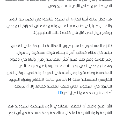
التي صار فيها على الأرض شعب يهودي.
هل خطر ببالك أيها القارئ أن اليهود شاركوا في الحرب بين الروم
والفرس جنبا إلى جنب مع الفرس والعهدة على المؤرخ اليهودي
يوشع بروار الذي قال في كتابه (عالم الصليبيين):
(تنازع المسلمون والمسيحيون المطالبة بالسيادة على القدس
بينما كان هناك مُطالب آخر لا يملك قوات عسكرية ولا موارد
إمبراطورية ومع ذلك فهو أكثر المطالبين إصرارا وثباتا في دعواه
وهو اليهودي الذي يعبر ثلاث مرات يوميا عن حنينه للأرض
المقدسة وعاصمتها وعن أمله في العودة والخلاص… وكان الغزو
الفارسي لفلسطين سنة 614مـ هو ساعة الانتقام وشارك اليهود
الثائرون في الهجوم الذي خلف المدينة حطاما، إلا أن بيزنطة
أعادت تثبيت حكمها لجيل آخر)
[1]
.
الآن أصبح واضحا أن الخصم العقائدي الأول للهيمنة اليهودية هم
الشيعة ولولا الشيعة لما كان هناك مقاومة مسلحة من أي نوع