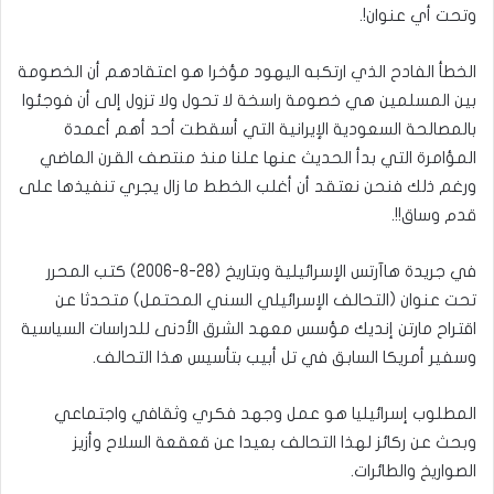
وتحت أي عنوان!.
الخطأ الفادح الذي ارتكبه اليهود مؤخرا هو اعتقادهم أن الخصومة
بين المسلمين هي خصومة راسخة لا تحول ولا تزول إلى أن فوجئوا
بالمصالحة السعودية الإيرانية التي أسقطت أحد أهم أعمدة
المؤامرة التي بدأ الحديث عنها علنا منذ منتصف القرن الماضي
ورغم ذلك فنحن نعتقد أن أغلب الخطط ما زال يجري تنفيذها على
قدم وساق!!.
في جريدة هاآرتس الإسرائيلية وبتاريخ (28-8-2006) كتب المحرر
تحت عنوان (التحالف الإسرائيلي السني المحتمل) متحدثا عن
اقتراح مارتن إنديك مؤسس معهد الشرق الأدنى للدراسات السياسية
وسفير أمريكا السابق في تل أبيب بتأسيس هذا التحالف.
المطلوب إسرائيليا هو عمل وجهد فكري وثقافي واجتماعي
وبحث عن ركائز لهذا التحالف بعيدا عن قعقعة السلاح وأزيز
الصواريخ والطائرات.