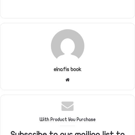
elnafis book
موقع
الويب
With Product You Purchase
Subscribe to our mailing list to