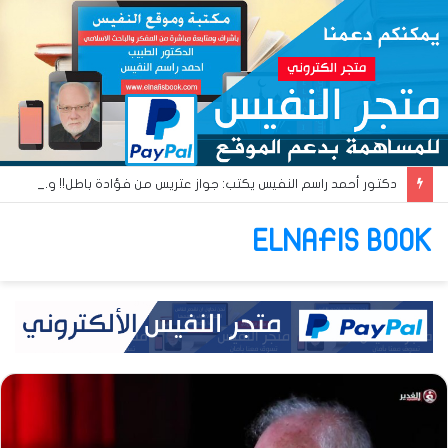
دكتور أحمد راسم النفيس يكتب: جواز عتريس من فؤادة باطل!! وجواز براقش من حُنين فاشل!!
ELNAFIS BOOK