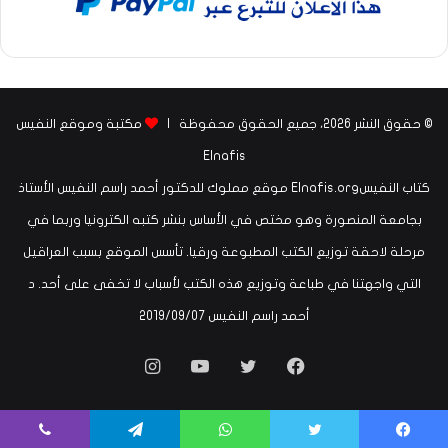
© حقوق النشر 2026، جميع الحقوق محفوظة |
مكتبة وموقع النفيس
Elnafis
كتاب النفيسElnafis.org موقع مملوك للدكتور أحمد راسم النفيس الأستاذ
بجامعة المنصورة وهو مختص في الأساس بنشر كتبه الكترونيا وربما في
مرحلة لاحقة توزيع الكتب المطبوعة ورقيا. تأسس الموقع بسبب العراقيل
التي واجهتنا في طباعة وتوزيع هذه الكتب لأسباب لا تخفى على أحد. د
أحمد راسم النفيس ‏07‏/09‏/2019
فيسبوك
تويتر
يوتيوب
انستقرام