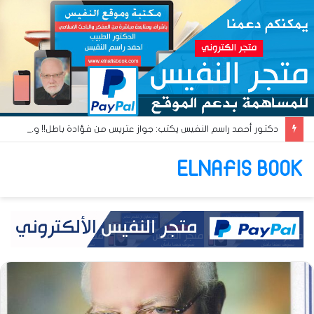
دكتور أحمد راسم النفيس يكتب: جواز عتريس من فؤادة باطل!! وجواز براقش من حُنين فاشل!!
ELNAFIS BOOK