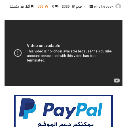
أرسل
elnafis book
مايو 18, 2023
0
692
أقل من دقيقة
بريدا
إلكترونيا