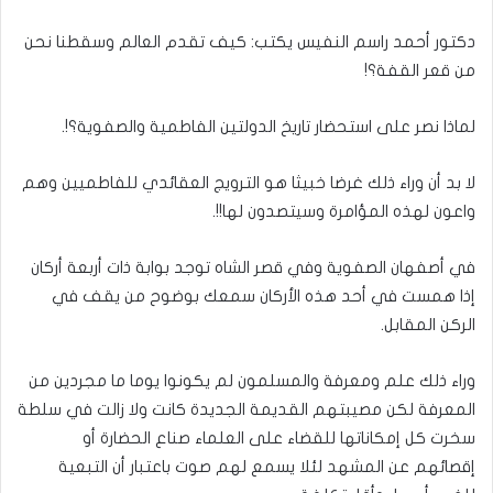
بريدا
إلكترونيا
دكتور أحمد راسم النفيس يكتب: كيف تقدم العالم وسقطنا نحن
من قعر القفة؟!
لماذا نصر على استحضار تاريخ الدولتين الفاطمية والصفوية؟!.
لا بد أن وراء ذلك غرضا خبيثا هو الترويج العقائدي للفاطميين وهم
واعون لهذه المؤامرة وسيتصدون لها!!.
في أصفهان الصفوية وفي قصر الشاه توجد بوابة ذات أربعة أركان
إذا همست في أحد هذه الأركان سمعك بوضوح من يقف في
الركن المقابل.
وراء ذلك علم ومعرفة والمسلمون لم يكونوا يوما ما مجردين من
المعرفة لكن مصيبتهم القديمة الجديدة كانت ولا زالت في سلطة
سخرت كل إمكاناتها للقضاء على العلماء صناع الحضارة أو
إقصائهم عن المشهد لئلا يسمع لهم صوت باعتبار أن التبعية