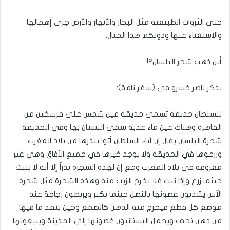
حتى الثروات الطبيعية مثل البحار والأنهار والأرض جرى إهمالها
والاستغناء عنها ودونكم هذا المثال.
أين ذهب شجر البلسان؟!
يذكر ناصر خسرو في (سفر نامة):
للسلطان حديقة تسمى حديقة عين شمس على فرسخين من
القاهرة وهناك عين ماء عذبة سمي البستان بها وفي الحديقة
شجرة البلسان يقال إن آباء السلطان أتوا ببذرها من بلاد المغرب
وزرعوها في الحديقة ولا يوجد غيرها في جميع الآفاق وهي غير
معروفة في بلاد المغرب ومع إن لهذه الشجرة بذراً إلا أنه لا ينبت
حيثما زرع وإذا نبت فلا يخرج الزيت منه وهذه الشجرة مثل شجرة
الآس يشذبون غصونها بالنصل حينما تكبر ويربطون زجاجة عند
موضع كل قطع فيخرج منه الدهن كالصمغ وحين ينفذ ما فيها
من دهن تجف ويحمل البستانيون غصونها إلى المدينة ويبيعونها