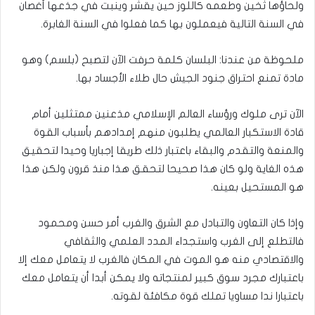
ولحاؤها ثخين وطعمه كاللوز حين يقشر وينبت في جذعها أغصان
في السنة التالية فيعملون بها كما فعلوا في السنة الغابرة.
ملحوظة من عندنا: البلسان كلمة حرفت الآن لتصبح (بلسم) وهو
مادة تمنع احتراق جنود الجيش حال طلاء الأجساد بها.
الآن ترى ملوك ورؤساء العالم الإسلامي مذعنين ممتثلين أمام
قادة الاستكبار العالمي يطلبون منهم إمدادهم بأسباب القوة
والمنعة والتقدم والبقاء باعتبار ذلك طريقا إجباريا وحيدا لتحقيق
هذه الغاية ولو كان هذا صحيحا لتحقق هذا منذ قرون ولكن هذا
هو المستحيل بعينه.
وإذا كان التعاون والتبادل مع الشرق والغرب أمر حسن ومحمود
فالتطلع إلى الغرب واستجداء المدد العلمي والثقافي
والاقتصادي منه هو الموت في المكان فالغرب لا يتعامل معك إلا
باعتبارك مجرد سوق كبير لمنتجاته ولا يمكن أبدا أن يتعامل معك
باعتبارا ندا مساويا تملك قوة مكافئة لقوته.