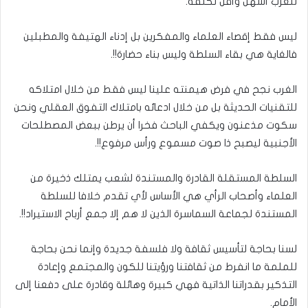
للغرب أسهل وأقل تكلفة.
ليس فقط إقصاء العلماء والمفكرين بل إدناء الهتيفة والمطبلين
فالغاية هي بقاء السلطة وليس بناء حضارة!!.
الغرب نجح في فرض هيمنته علينا ليس فقط من خلال امتلاكه
للتقنيات الحديثة بل من خلال ادعائه بامتلاك التفوق العقلي ونحن
سكوت مذعنون ويكفي الباحث فخرا أن يرطن ببعض المصطلحات
الأجنبية ليصبح ذا صوت مسموع ورأس مرفوع!!.
السلطة المستقلة القادرة والمستندة لشعب يمتلك ذخيرة من
العلماء وأصحاب الرأي هي الأساس لأي تقدم خلافا للسلطة
المستندة لجماعة السماسرة الذين لا هم إلا جمع أرباح الاستيراد!!.
لسنا بحاجة لتأسيس ثقافة ولا فلسفة جديدة وإنما نحن بحاجة
للملمة ما انفرط من ثقافتنا ورؤيتنا للكون والمجتمع وإعادة
التذكير بقدراتنا الذاتية فهي كبيرة وهائلة وقادرة على دفعنا إلى
الأمام.