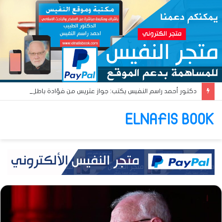
دكتور أحمد راسم النفيس يكتب: جواز عتريس من فؤادة باطل!! وجواز براقش من حُنين فاشل!!
ELNAFIS BOOK