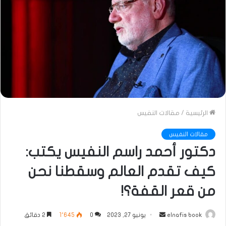
الرئيسية
/
مقالات النفيس
مقالات النفيس
دكتور أحمد راسم النفيس يكتب:
كيف تقدم العالم وسقطنا نحن
من قعر القفة؟!
أرسل
elnafis book
يونيو 27, 2023
0
1٬645
2 دقائق