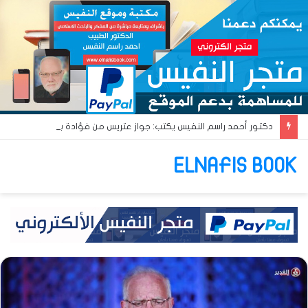
دكتور أحمد راسم النفيس يكتب: جواز عتريس من فؤادة باطل!! وجواز براقش من حُنين فاشل!!
ELNAFIS BOOK