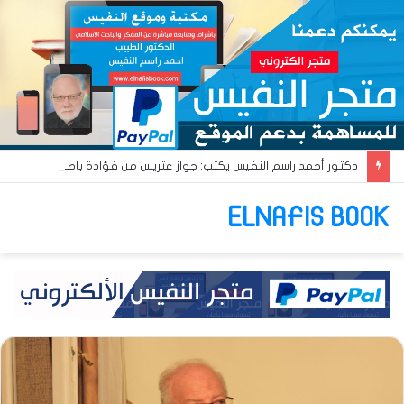
دكتور أحمد راسم النفيس يكتب: جواز عتريس من فؤادة باطل!! وجواز براقش من حُنين فاشل!!
ELNAFIS BOOK