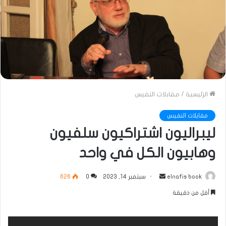
الرئيسية
/
مقابلات النفيس
مقابلات النفيس
ليبراليون اشتراكيون سلفيون
وهابيون الكل في واحد
أرسل
elnafis book
سبتمبر 14, 2023
0
626
بريدا
أقل من دقيقة
إلكترونيا