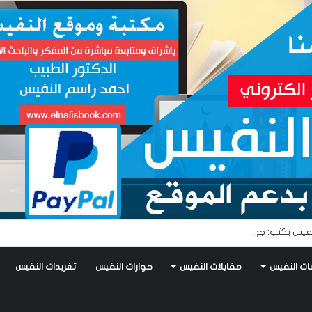
فيس يكتب: جواز عتريس من فؤادة باطل!! وجواز براقش من حُنين فاشل!!
ات النفيس
مقابلات النفيس
حوارات النفيس
تغريدات النفيس