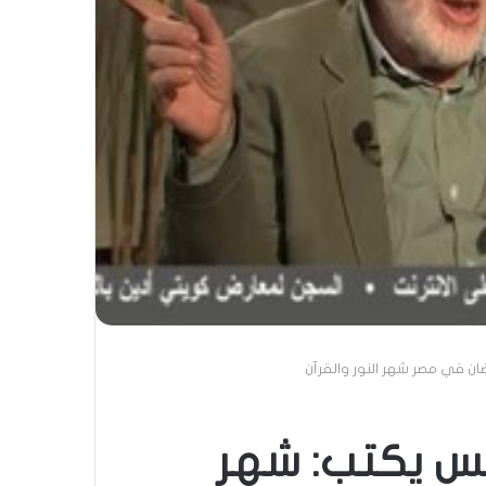
ن في مصر شهر النور والقرآن
يس يكتب: شهر