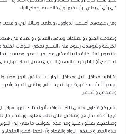
ذي رأي أن يدلي برأيه فيها وإن خالف به إجماع الآراء.
وفي عهدهم أصلحت الدواووين ونظمت وسائل الري وأعيدت مساح
وتقدمت الفنون والصناعات وتنافس الفنانون والصناع في هندسة 
الكريمة وشوهدت رسوم على النسيج تحكي اللوحات الفنية في دق
والتصوير الغائر غاية ما يبلغه في عصر من العصور وصيغت التم
المرتخص أن تناظر قيمة المعدن النفيس بفضل الصناعة والإتقان.
وتناظرت محافل الليل ومحافل النهار لا سيما في شهر رمضان وليا
ويمدوا له أسمطة ويخرجوا لتحية الناس وتلقي التحية وأصبح 
والمحافل والأسمار.
ولم يكن قصارى ما في تلك المواكب أنها مظاهر لهو وفراغ بل
فيها أصحاب كل فن وصناعى على نظام معلوم ويتقدم كل طائف
وصناعتهم يعلنون عنها ومن هذه المواكب ما بقي إلى اليوم
هذه الحضارة ملتقى الرواد والقصاد وأن تحفل قصور الخلفاء و