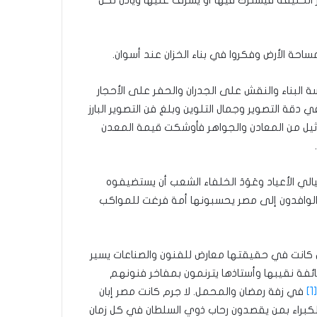
ة الأرض وفكروا في بناء الخزان عند أسوان.
البناء والنقش على الجدران والحفر على الأحجار
ة التصوير وجمال التلوين وبلغ فن التصوير البارز
اثيل من المعادن والجواهر فأوشكت قيمة المعدن
لي الأعياد وعَوَدَ الخلفاء الشعب أن يستضيفوه
الوافدون إلى مصر يحسبونها أمة فرغت للمواكب
 كانت في حقيقتها معارض للفنون والصناعات يسير
ة نقيبها وأستاذها يترنمون بمفاخر فنونهم
[1]
في زفة رمضان والمحمل. لا جرم كانت مصر إبان
الكبراء بمن يقصدون رحاب ذوي السلطان في كل زمان