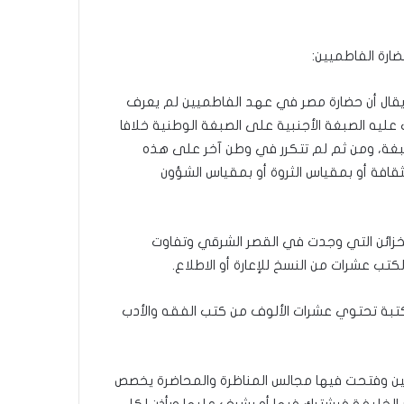
رة الفاطميين:
أن يقال أن حضارة مصر في عهد الفاطميين لم يعرف
ت عليه الصبغة الأجنبية على الصبغة الوطنية خلافا
صبغة، ومن ثم لم تتكرر في وطن آخر على هذه
قافة أو بمقياس الثروة أو بمقياس الشؤون
خزائن التي وجدت في القصر الشرقي وتفاوت
تب عشرات من النسخ للإعارة أو الاطلاع.
كتبة تحتوي عشرات الألوف من كتب الفقه والأدب
مين وفتحت فيها مجالس المناظرة والمحاضرة يخصص
 الخليفة فيشترك فيها أو يشرف عليها ويأذن لكل