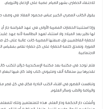
للاحتفاء الحضاري بشهر الصيام عصية على الإذعان والترويض.
يقول الكاتب المصري الكبير عباس محمود العقاد في وصف حضا
وإذا استثنينا الحضارات المصرية الأولى في عهد الفراعنة جاز 
لها نظير بعد الميلاد ولا استثناء لعهد البطالسة لأنه عهد غلب
لحضارة الفاطميين فإن صبغتها المصرية كانت غالبة على كل 
الصورة. وتصدق كلمة الحضارة على كل حضارة تقاس بمقياس الث
الاجتماعية.
فلم توجد في مكتبة بعد مكتبة الإسكندرية خزائن للكتب كال
تقديرها بين ستمائة ألف ومليوني كتاب وقد كان فيها لبعض الك
وتنافست القصور في اقتناء الكتب النادرة فكان في كل قصر م
والرياضة والطب وسائر العلوم.
وأنشئت دار الحكمة ودار العلم، هذه للمتعلمين وتلك للمعل
منها قسم للرجال وقسم للنساء وتنقل المناظرة أحيانا إلى قصر