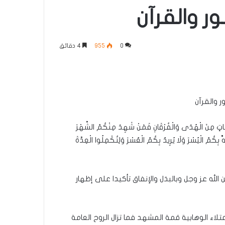
ر والقرآن
0
955
4 دقائق
 والقرآن
اتٍ مِنَ الْهُدَى وَالْفُرْقَانِ فَمَنْ شَهِدَ مِنْكُمُ الشَّهْرَ
 بِكُمُ الْيُسْرَ وَلَا يُرِيدُ بِكُمُ الْعُسْرَ وَلِتُكْمِلُوا الْعِدَّةَ
لله عز وجل وبالبذل والإنفاق تأكيدا على إظهار
تلاء الوهابية قمة المشهد فما تزال الروح العامة