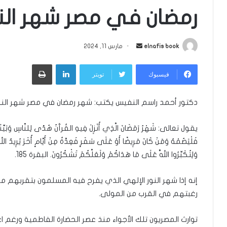
رمضان في مصر شهر النو
أرسل
elnafis book
مارس 11, 2024
بريدا
لينكدإن
طباعة
إلكترونيا
فيسبوك
تويتر
دكتور أحمد راسم النفيس يكتب: شهر رمضان في مصر شهر النور
يقول تعالى: شَهْرُ رَمَضَانَ الَّذِي أُنْزِلَ فِيهِ القُرآَنُ هُدًى لِلنَّاسِ وَبَيِّنَ
فَلْيَصُمْهُ وَمَنْ كَانَ مَرِيضًا أَوْ عَلَى سَفَرٍ فَعِدَّةٌ مِنْ أَيَّامٍ أُخَرَ يُرِيدُ اللَّهُ
وَلِتُكَبِّرُوا اللَّهَ عَلَى مَا هَدَاكُمْ وَلَعَلَّكُمْ تَشْكُرُونَ. البقرة 185.
إنه إذا شهر النور الإلهي الذي يفرح فيه المسلمون بتقربهم من ا
رغبتهم في القرب من المولى.
توارث المصريون تلك الأجواء منذ عصر الحضارة الفاطمية ورغم اع