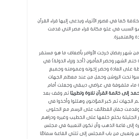
افة كما في قصور الأثرياء ويدعى إليها قراء القرآن
ا هو السبب في علو مكانة قراء مصر التي قدمت
ة والمتميزة.
ين من شهر رمضان خرجت الأوامر بأضعاف ما هو مستقر
ختم الشهر وحضر المأمون (أحد وزراء الدولة) في
سمطة على العادة وحضر إخوته وعمومته وجميع
لسوا تحت الروشن وحمل من عند معظم الجهات
ءة ماء ملفوفة في عراضي ديبقي وجعلت أمام
مد إلى خاتمة القرآن تلاوة
وتطريبًا
ثم وقف بعد
 الجهات ثم كبر المؤذنون وهللوا وأخذوا في
يات وقدمت جفان القطائف على الرسم مع الحلوى
ر الجليلة بخلع خلعها على الخطيب وغيره ودراهم
رة إلى قاعة الذهب وأن تكون التعبية في مجلس
جلس وتعبى من باب المجلس إلى ثلثي القاعة سماطًا