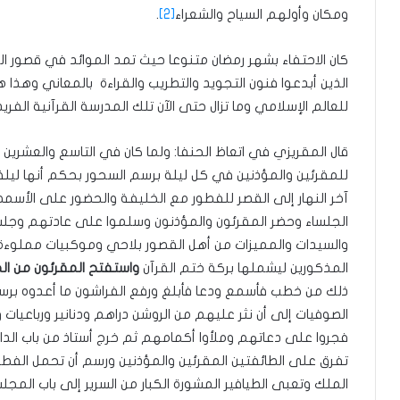
ومكان وأولهم السياح والشعراء
[2]
.
كان الاحتفاء بشهر رمضان متنوعا حيث تمد الموائد في قصور الخل
الذين أبدعوا فنون التجويد والتطريب والقراءة بالمعاني وهذ
للعالم الإسلامي وما تزال حتى الآن تلك المدرسة القرآنية الفريد
قال المقريزي في اتعاظ الحنفا‏:‏ ولما كان في التاسع والعشر
للمقرئين والمؤذنين في كل ليلة برسم السحور بحكم أنها ليلة 
آخر النهار إلى القصر للفطور مع الخليفة والحضور على الأ
الجلساء وحضر المقرئون والمؤذنون وسلموا على عادتهم وج
والسيدات والمميزات من أهل القصور بلاحي وموكبيات مملو
المذكورين ليشملها بركة ختم القرآن
واستفتح المقرئون من الح
ذلك من خطب فأسمع ودعا فأبلغ ورفع الفراشون ما أعدوه برسم
الصوفيات إلى أن نثر عليهم من الروشن دراهم ودنانير ورباع
فجروا على دعاتهم وملأوا أكمامهم ثم خرج أستاذ من باب الدا
تفرق على الطائفتين المقرئين والمؤذنين ورسم أن تحمل الفط
الملك وتعبى الطيافير المشورة الكبار من السرير إلى باب الم