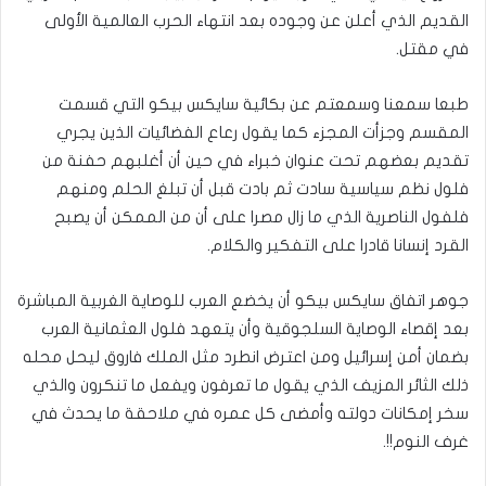
القديم الذي أعلن عن وجوده بعد انتهاء الحرب العالمية الأولى
في مقتل.
طبعا سمعنا وسمعتم عن بكائية سايكس بيكو التي قسمت
المقسم وجزأت المجزء كما يقول رعاع الفضائيات الذين يجري
تقديم بعضهم تحت عنوان خبراء في حين أن أغلبهم حفنة من
فلول نظم سياسية سادت ثم بادت قبل أن تبلغ الحلم ومنهم
فلفول الناصرية الذي ما زال مصرا على أن من الممكن أن يصبح
القرد إنسانا قادرا على التفكير والكلام.
جوهر اتفاق سايكس بيكو أن يخضع العرب للوصاية الغربية المباشرة
بعد إقصاء الوصاية السلجوقية وأن يتعهد فلول العثمانية العرب
بضمان أمن إسرائيل ومن اعترض انطرد مثل الملك فاروق ليحل محله
ذلك الثائر المزيف الذي يقول ما تعرفون ويفعل ما تنكرون والذي
سخر إمكانات دولته وأمضى كل عمره في ملاحقة ما يحدث في
غرف النوم!!.