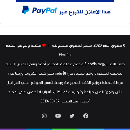
© حقوق النشر 2026، جميع الحقوق محفوظة |
مكتبة وموقع النفيس
Elnafis
كتاب النفيسElnafis.org موقع مملوك للدكتور أحمد راسم النفيس الأستاذ
بجامعة المنصورة وهو مختص في الأساس بنشر كتبه الكترونيا وربما في
مرحلة لاحقة توزيع الكتب المطبوعة ورقيا. تأسس الموقع بسبب العراقيل
التي واجهتنا في طباعة وتوزيع هذه الكتب لأسباب لا تخفى على أحد. د
أحمد راسم النفيس ‏07‏/09‏/2019
فيسبوك
تويتر
يوتيوب
انستقرام