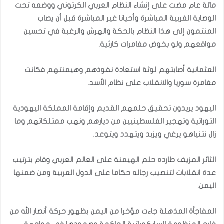
مائة عام مضت على إنشاء النظام العربي الكرتوني ووضعه تحت
الوصاية الغربية المباشرة وأحيانا غير المباشرة قبل أن يصاب
المنتمون إلى هذا النظام بالحكة والهرش والرغبة في تحسين
مواقعهم ولو بخوض مغامرات كارثية.
العثمانية أصابتهم لوثة استعادة نفوذهم وهيمنتهم فكانت
مغامرة سوريا والانقلاب على نظام الأسد.
اليهود يريدون تحقيق حلمهم القديم وإقامة المملكة اليهودية
التوراتية وتهجير الفلسطينيين من ديارهم ونهب ممتلكاتهم وما
زال نتنياهو يرغي ويزبد ويتهدد ويتوعد.
الثائر المزيف طارده حلم الهيمنة على العالم العربي وقام بترتيب
عدة انقلابات لتنصيب رجاله حكاما على الدول العربية ومن ضمنها
اليمن.
المفاجأة المذهلة جاءت مؤخرا من اليمن بظهور حركة أنصار الله من