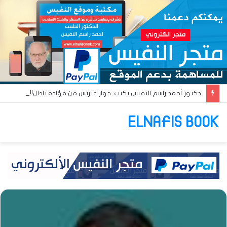
دكتور أحمد راسم النفيس يكتب: جواز عتريس من فؤادة باطل!! وجواز براقش من حُنين فاشل!!
ELNAFIS BOOK