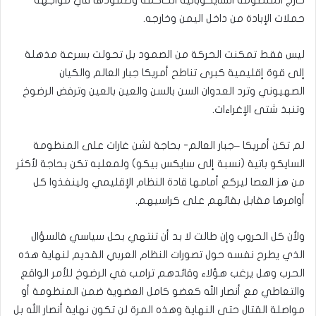
خارج المنظومة السايكوباتية الحاكمة وصمودها في مواجهة
حملات الإبادة من داخل اليمن وخارجه.
ليس فقط تمكنت الحركة من الصمود بل تحولت بسرعة مذهلة
إلى قوة إقليمية كبرى تناطح أمريكا جبار العالم والكيان
الصهيوني وترد العدوان السن بالسن والعين بالعين وترفض الرضوخ
وتنبذ شتى الإغراءات.
لم تكن أمريكا –جبار العالم- بحاجة لشن غارات على المنظومة
السايكو باتية (نسبة إلى سايكس بيكو) ولمعليه تكن بحاجة لأكثر
من هز العصا ليركع أمامها قادة النظام الإقليمي ولينفذوا كل
أوامرها مقابل بقائهم على كراسيهم.
ولأن كل الحروب وإن طالت لا بد أن تنتهي بحل سياسي فالسؤال
الذي يطرح نفسه حول تصورات النظام العربي القديم لنهاية هذه
الحرب وهل يرغب هؤلاء وقائدهم ترامب في الرضوخ للأمر الواقع
والتعاطي مع أنصار الله كعضو كامل العضوية ضمن المنظومة أو
مواصلة القتال حتى النهاية وهذه المرة لن تكون نهاية أنصار الله بل