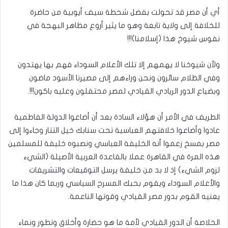
أي أن مصر قد تحولت بفضل شحطة سيف أيوبية من حاضرة
للخلافة إلى ولاية تابعة وهو ما يثير أروع مظاهر البهجة في
نفوس شيوخ هذا (إسلامنا)!!!
ولأن شيوخنا لا يهمهم إلا تلك الأعلام السوداء فهم بها يهتدون
وفي الظلام سائرون ونحن وراءهم إلى مصيرنا الأسود ماضون
وبضياع الدور الريادي القيادي لمصر محتفلون وعليه باكون!!!.
الطريف في الأمر أن هؤلاء السادة بعد أن أضاعوا الدولة الفاطمية
عادوا وأضاعوا خلافتهم العباسية تحت سنابك خيل التتار وجاءوا إلى
مصر بمسخ زعموا أنه الخليفة العباسي ونصبوه خليفة للمسلمين
هذه المرة في القاهرة عملا بالقاعدة العربية الأصيلة (الشيء
لزوم الشيء) إذ لا بد من خليفة يرسل التوقيعات والتشريفات
والأعلام السوداء ويقوم بحبك المسرح السياسي وربما كان هذا ما
يعنيه القوم بدور مصر القيادي وقوتها الناعمة.
الخلاصة أن الدور القيادي لأمة ما هو حضارة وأخلاق وتطور ونماء