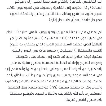
الله الفاطمي للقاهرة وارتفاع مصر بهذا الدخول إلى موقع
القيادة (وكان دخوله إلى القاهرة وحصوله في قصره يوم الثلاثاء
لسبع خلون من شهر رمضان سنة اثنتين وستين وثلاثمائة فصارت
مصر دار خلافة بعد أن كانت دار إمارة)‏
ثم نمضي مع شيخنا المقريزي وهو يروي لنا في كتابه (السلوك
في أخبار الدول والملوك) تلك المناسبة (السعيدة) وذلك الإنجاز
(الرائع) الذي حققه السيد صلاح الدين والذي يحتفي به شيوخ
(التحرر والاستقلال) المملوكي خمس مرات في اليوم والليلة
فيقول (وكان صلاح الدين قد كتب إلى بغداد يعدد فتوحاته
وجهاده للفرنج وإعادته الخطبة العباسية بمصر واستيلاءه على
بلاد كثيرة من أطراف المغرب وعلى بلاد اليمن كلها وأنه قدم إليه
في هذه السنة وفد يضم سبعين راكبا كلهم يطلب لسلطان بلده
تقليدا‏. وطلب صلاح الدين من الخليفة تقليد مصر واليمن والمغرب
والشام وكل ما يفتحه بسيفه‏ (؟؟!!)‏ فوافته بحماة رسل الخليفة
المستضيء بأمر الله بالتشريف والأعلام السود وتوقيع بسلطنة
بلاد مصر والشام وغيرها)‏.‏