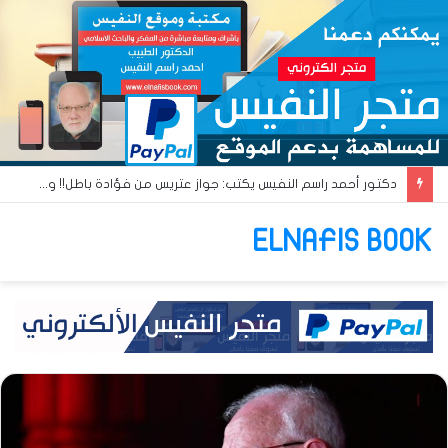
دكتور أحمد راسم النفيس يكتب: جواز عتريس من فؤادة باطل!! وجواز براقش من حُنين فاشل!!
ELNAFIS BOOK