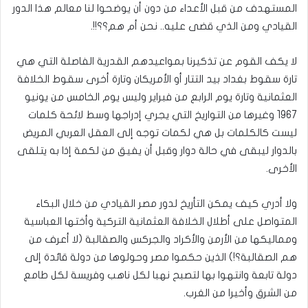
المستهدف من قبل الأعداء من دون أن يوضحوا لنا معالم هذا الدور
القيادي ومن الذي قضى عليه.. نحن أم هم؟؟!!.
لا يكف القوم عن تذكيرنا بمواعيدهم القدرية الفاصلة التي هي
تارة سقوط بغداد بيد التتار أو الأمريكان وتارة أخرى سقوط الخلافة
العثمانية وتارة يوم الرابع من فبراير وليس يوم الخامس من يونيو
1967 وغيرها من التواريخ التي يجري إدراجها وسط لائحة كلمات
ليست كالكلمات بل هي لكمات توجه إلى العقل العربي المريض
بالدوار ليبقى في حالة دوار وقبل أن يفيق من لكمة إذا به يتلقى
الأخرى.
ولا أدري كيف يمكن التأريخ لدور مصر القيادي من خلال البكاء
المتواصل على أطلال الخلافة العثمانية التركية وأختها العباسية
ومماليكها من الأرمن والأكراد والجركس والصقالبة (لا أعرف من
هم الصقالبة؟!) الذين حكموا مصر وحولوها من دولة قائدة إلى
دولة تابعة وانتهوا بها لتصبح نهبا لكل ناهب وفريسة لكل طامع
من الشرق وأخيرا من الغرب.