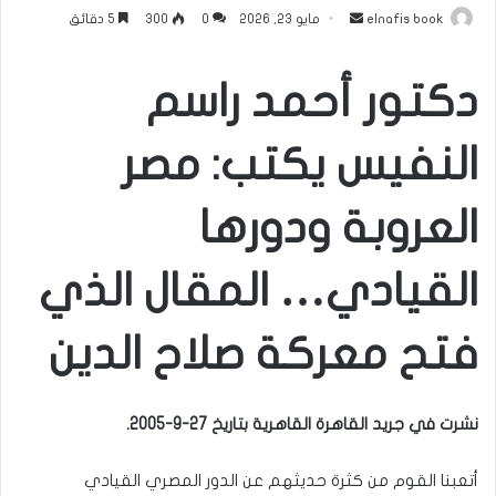
أرسل
elnafis book
مايو 23, 2026
0
300
5 دقائق
بريدا
إلكترونيا
دكتور أحمد راسم
النفيس يكتب: مصر
العروبة ودورها
القيادي… المقال الذي
فتح معركة صلاح الدين
نشرت في جريد القاهرة القاهرية بتاريخ 27-9-2005.
أتعبنا القوم من كثرة حديثهم عن الدور المصري القيادي