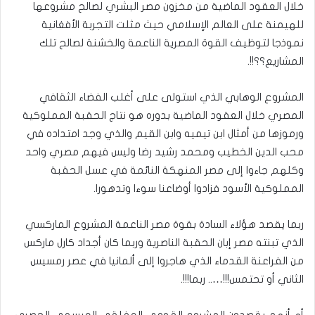
خلال العقود الماضية من مخزون مصر البشري لصالح مشروعها
للهيمنة على العالم الإسلامي حيث مثلت التجربة الأفغانية
نموذجا لتوظيف القوة المصرية الناعمة والخشنة لصالح تلك
المشاريع؟؟!!.
المشروع الوهابي الذي استولى على أغلب الفضاء الثقافي
المصري خلال العقود الماضية بدوره هو نتاج الحقبة المملوكية
ورموزها من أمثال ابن تيميه وابن القيم والذي وجد امتداده في
محب الدين الخطيب ومحمد رشيد رضا وليس فيهم مصري واحد
وكلهم جاءوا إلى مصر المنهكة النائمة في عسل الحقبة
المملوكية الأسود فزادوا أوضاعنا سوءا وتدهورا.
ربما يقصد هؤلاء السادة بقوة مصر الناعمة المشروع الماركسي
الذي تبنته مصر إبان الحقبة الناصرية وربما كان أجداد كارل ماركس
من الفراعنة القدماء الذي هاجروا إلى ألمانيا في عصر رمسيس
الثاني أو تحتمس!!!….. ربما!!!.
أم أنهم يقصدون المشروع القومي العفلقي العيسمي الحصري