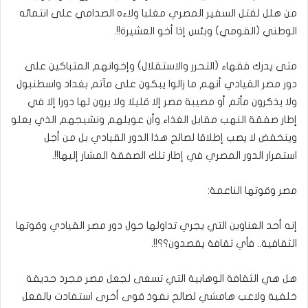
من هلل لقتل السفير المصري مغلبا ولاءه الصدامي على انتمائه
الوطني (القومي) وبئس إذا أخو العشيرة!!.
متى يدرك فقهاء (التحرر والاستقلال) وإخوانهم المتباكين على
دور مصر القيادي أنهم ما زالوا يبكون على مآتم بغداد واسطنبول
ولا يذكرون مأتم أو مصيبة مصر إلا قليلا ولا يرون لها دورا إلا في
إطار صفقة النهب مقابل الغذاء وأن عويلهم ونشيجهم الذي يعلو
وينخفض لا يصب إطلاقا لصالح هذا الدور القيادي بل من أجل
استمرار الدور المصري في إطار تلك الصفقة المشار إليها!!.
مصر وقوتها الناعمة:
إنه أحد العناوين التي يجري تداولها حول دور مصر القيادي وقوتها
الثقافية.. فأي ثقافة يقصدون؟؟!!.
هل هي الثقافة الوهابية التي تسعى لجعل مصر مجرد حديقة
خلفية ولاعب هامشي لصالح نفوذ قوى أخرى استفادت بالفعل