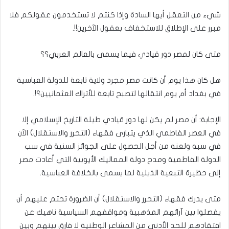
شيء من التعقل أيها السادة وإذا كنتم لا تستخدمون عقولكم فلا
مبرر على الإطلاق للاستخفاف بعقول الآخرين!!.
متى كان لمصر دور قيادي فيما يسمى بالعالم العربي؟؟
هل كان هذا يوم أن كانت مصر مجرد ولاية تابعة للدولة العباسية
في بغداد أم يوم انتقالها لتصبح تابعة للأتراك العثمانيين؟!.
الإجابة: أن مصر لم يكن لها دور قيادي طيلة التاريخ الإسلامي إلا
في العصر الفاطمي الذي يتبارى فقهاء (التحرر والاستقلال) الآن
في سبه ولعنه من أجل الحصول على الجوائز السنية في سب
الدولة الفاطمية ومدح دولة المماليك الأيوبية التي أعادت مصر
إلى حظيرة التبعية الذيلية لما يسمى بالخلافة العباسية.
متى يدرك فقهاء (التحرر والاستقلال) أن الضرورة تحتم عليهم أن
يفصلوا بين آرائهم المذهبية ومواقفهم السياسية ناهيك عن
افتقادهم للحد الأدنى من المشاعر الوطنية لا فارق بينهم وبين