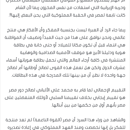
وحربه الإيرانية التي استفادت من نفس المخزون ربما لأن الشام
كانت تابعة لمصر في الحقبة المملوكية التي يحن البعض إليها!!.
ربما جاء الرد أن العبرة ليست بجنسية المفكر وأن الأفكار هي منتج
عالمي ونحن نوافق على هذا من حيث المبدأ ونضيف أن المواطنة
هي انتماء قبل أن تكون مكانا للميلاد أو حتى خانة في بطاقة
هوية ودليلنا الأبرز هو موقف الأممية الصدامية والوهابية
المنتشرة في كافة أرجاء العالم والتي تحمل بطاقة هوياتها أسماء
عشرات الدول ولكن هل تعمل هذه القوى لصالح أوطانها أم لصالح
جهة واحدة لا نظن أن من بينها تلك المدرجة في هذه البطاقات.
التقييم الإجمالي لما قام به محمد علي الألباني لصالح دور مصر
هو تقييم إيجابي بخلاف تقييمنا السلبي لأولئك المتفضلين على
مصر بأنهم أول من حكمها من بين أبنائها.
والشاهد من وراء هذا السرد أن مصر (القوة الناعمة) لم تعد منتجة
للفكر بل إنها تخصصت ومنذ العهد المملوكي في إعادة تصديره