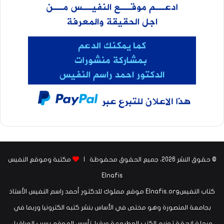
© حقوق النشر 2026، جميع الحقوق محفوظة |
مكتبة وموقع النفيس
Elnafis
كتاب النفيسElnafis.org موقع مملوك للدكتور أحمد راسم النفيس الأستاذ
بجامعة المنصورة وهو مختص في الأساس بنشر كتبه الكترونيا وربما في
مرحلة لاحقة توزيع الكتب المطبوعة ورقيا. تأسس الموقع بسبب العراقيل