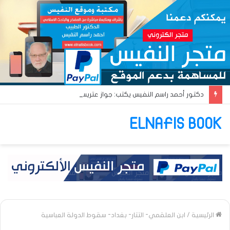
دكتور أحمد راسم النفيس يكتب: جواز عتريس من فؤادة باطل!! وجواز براقش من حُنين فاشل!!
ELNAFIS BOOK
الرئيسية
/
ابن العلقمي- التتار- بغداد- سقوط الدولة العباسية