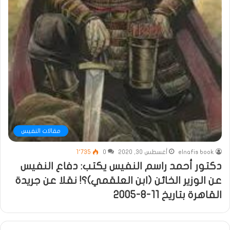
مقالات النفيس
elnafis book
أغسطس 30, 2020
0
1٬735
دكتور أحمد راسم النفيس يكتب: دفاع النفيس
عن الوزير الخائن (ابن العلقمي)؟! نقلا عن جريدة
القاهرة بتاريخ 11-8-2005