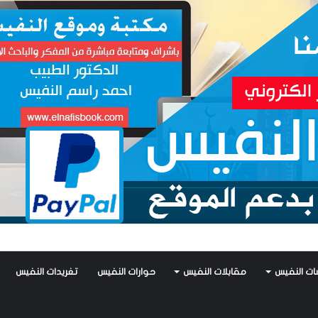
س يكتب: جواز عتريس من فؤادة باطل!! وجواز براقش من حُنين فاشل!!
ات النفيس
مقابلات النفيس
حوارات النفيس
تغريدات النفيس