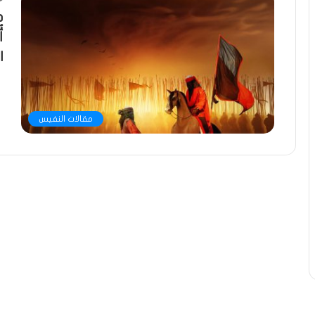
د
أ
ا
مقالات النفيس