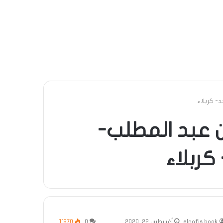
- كربلاء
ن عبد المطلب-
ربلاء
elnafis book
أغسطس 22, 2020
0
1٬970