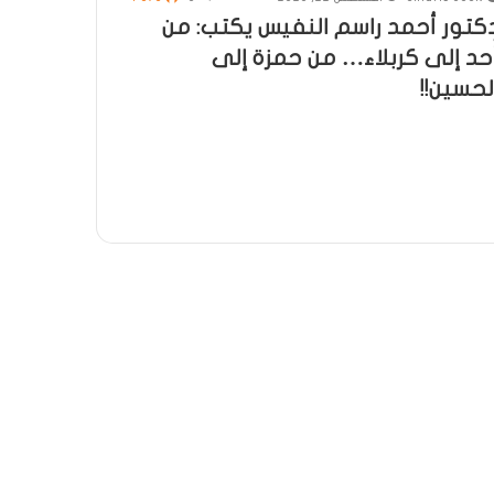
كتور أحمد راسم النفيس يكتب: من
ُحد إلى كربلاء… من حمزة إلى
لحسين!!