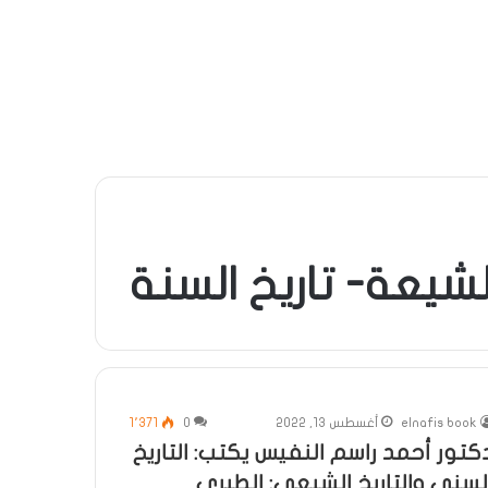
لشيعة- تاريخ السنة
elnafis book
أغسطس 13, 2022
0
1٬371
كتور أحمد راسم النفيس يكتب: التاريخ
لسني والتاريخ الشيعي: الطبري