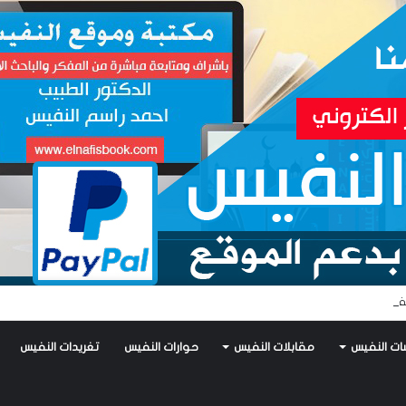
فيس يكتب: جواز عتريس من فؤادة باطل!! وجواز براقش من حُنين فاشل!!
ات النفيس
مقابلات النفيس
حوارات النفيس
تغريدات النفيس