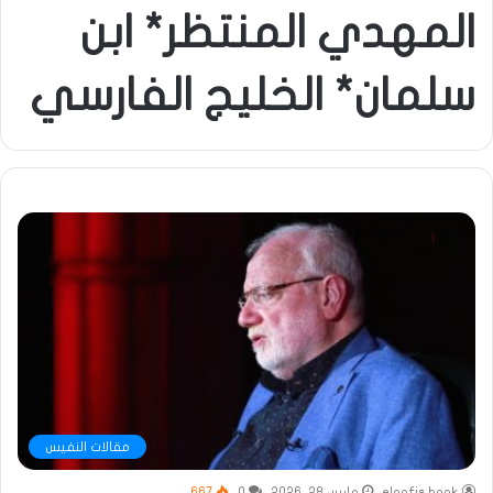
المهدي المنتظر* ابن
سلمان* الخليج الفارسي
مقالات النفيس
elnafis book
مارس 28, 2026
0
667