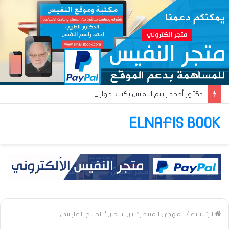
دكتور أحمد راسم النفيس يكتب: جواز عتريس من فؤادة باطل!! وجواز براقش من حُنين فاشل!!
ELNAFIS BOOK
الرئيسية
/
المهدي المنتظر* ابن سلمان* الخليج الفارسي