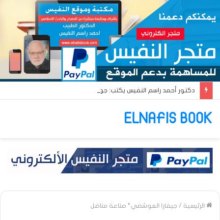
دكتور أحمد راسم النفيس يكتب: جواز عتريس من فؤادة باطل!! وجواز براقش من حُنين فاشل!!
ELNAFIS BOOK
الرئيسية
/
جيفارا العوشضي* صناعة مناضل