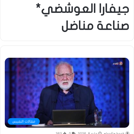
جيفارا العوشضي*
صناعة مناضل
مقالات النفيس
elnafis book
مايو 8, 2026
0
362