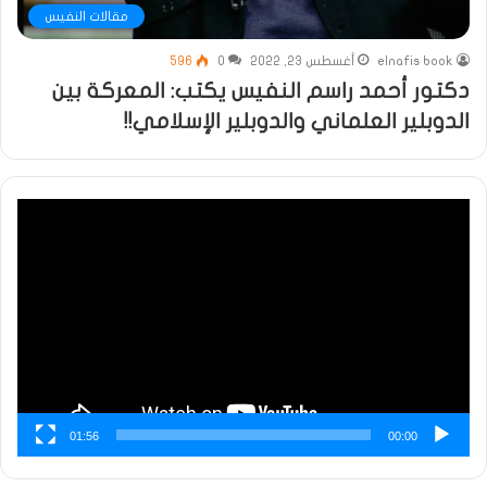
مقالات النفيس
elnafis book
أغسطس 23, 2022
0
596
دكتور أحمد راسم النفيس يكتب: المعركة بين
الدوبلير العلماني والدوبلير الإسلامي!!
مشغل
الفيديو
01:56
00:00