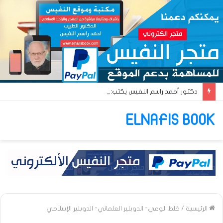
دكتور أحمد راسم النفيس يكتب: جواز عتريس من فؤادة باطل!! وجواز براقش من حُنين فاشل!!
ELNAFIS BOOK
الرئيسية
/
خلط الوعي- الدوبلير العلماني- الدوبلير الإسلامي