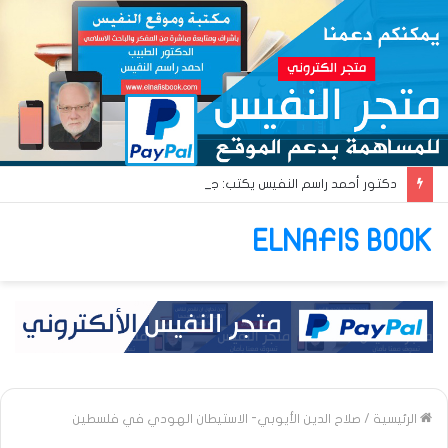
دكتور أحمد راسم النفيس يكتب: جواز عتريس من فؤادة باطل!! وجواز براقش من حُنين فاشل!!
ELNAFIS BOOK
الرئيسية
/
صلاح الدين الأيوبي- الاستيطان الهودي في فلسطين