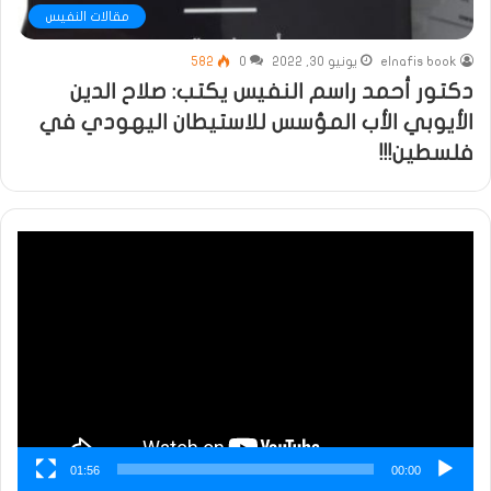
مقالات النفيس
elnafis book
يونيو 30, 2022
0
582
دكتور أحمد راسم النفيس يكتب: صلاح الدين
الأيوبي الأب المؤسس للاستيطان اليهودي في
فلسطين!!!
مشغل
الفيديو
01:56
00:00