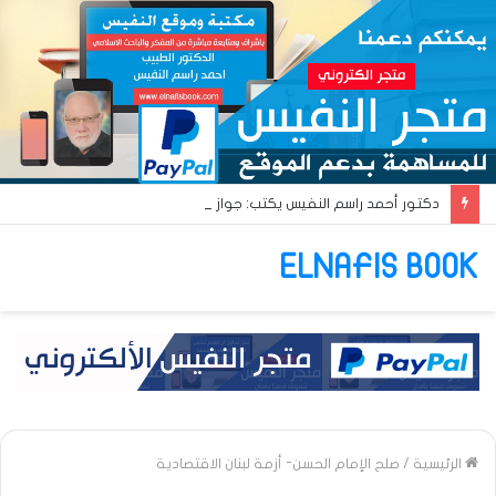
دكتور أحمد راسم النفيس يكتب: جواز عتريس من فؤادة باطل!! وجواز براقش من حُنين فاشل!!
ELNAFIS BOOK
الرئيسية
/
صلح الإمام الحسن- أزمة لبنان الاقتصادية