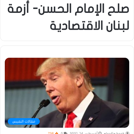
صلح الإمام الحسن- أزمة
لبنان الاقتصادية
مقالات النفيس
elnafis book
أغسطس 14, 2021
0
736