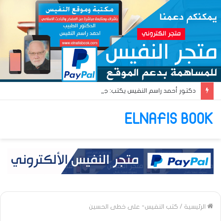
دكتور أحمد راسم النفيس يكتب: جواز عتريس من فؤادة باطل!! وجواز براقش من حُنين فاشل!!
ELNAFIS BOOK
الرئيسية
/
كتب النفيس- على خطى الحسين