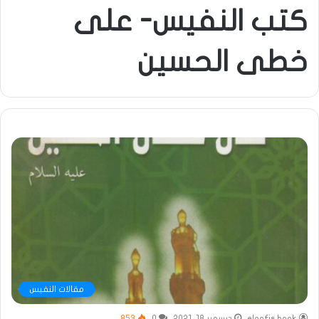
كتب النفيس- على
خطى الحسين
مقالات النفيس
elnafis book
ديسمبر 18, 2021
0
853