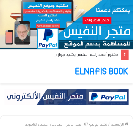
دكتور أحمد راسم النفيس يكتب: جواز عتريس من فؤادة باطل!! وجواز براقش من حُنين فاشل!!
ELNAFIS BOOK
الرئيسية
/
نكبة يونيو 67- عبد الناصر- الميادين- غسيل الناصرية