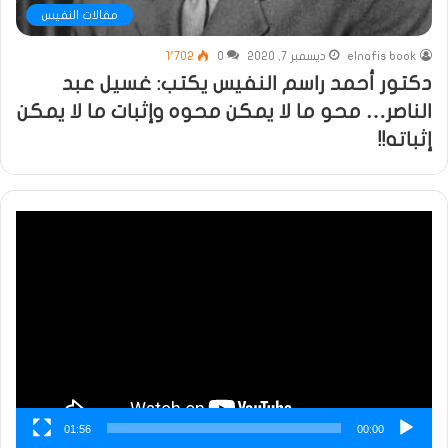
مقالات النفيس
elnafis book
ديسمبر 7, 2020
0
1٬702
دكتور أحمد راسم النفيس يكتب: غسيل عبد
الناصر… محو ما لا يمكن محوه وإثبات ما لا يمكن
إثباته!!
مشغل
الفيديو
01:56
00:00