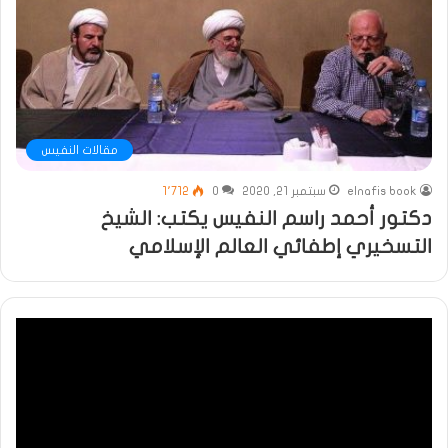
مقالات النفيس
elnafis book
سبتمبر 21, 2020
0
1٬712
دكتور أحمد راسم النفيس يكتب: الشيخ
التسخيري إطفائي العالم الإسلامي
مشغل
الفيديو