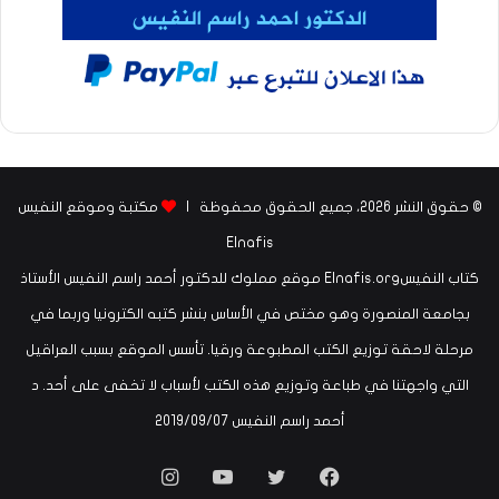
© حقوق النشر 2026، جميع الحقوق محفوظة |
مكتبة وموقع النفيس
Elnafis
كتاب النفيسElnafis.org موقع مملوك للدكتور أحمد راسم النفيس الأستاذ
بجامعة المنصورة وهو مختص في الأساس بنشر كتبه الكترونيا وربما في
مرحلة لاحقة توزيع الكتب المطبوعة ورقيا. تأسس الموقع بسبب العراقيل
التي واجهتنا في طباعة وتوزيع هذه الكتب لأسباب لا تخفى على أحد. د
أحمد راسم النفيس ‏07‏/09‏/2019
فيسبوك
تويتر
يوتيوب
انستقرام