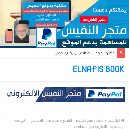
دكتور أحمد راسم النفيس يكتب: جواز عتريس من فؤادة باطل!! وجواز براقش من حُنين فاشل!!
ELNAFIS BOOK
الرئيسية
/
أحمد راسم النفيس- الشيخ محمد علي التسخيري- الوحدة
الإسلامية- التقريب بين المذاهب