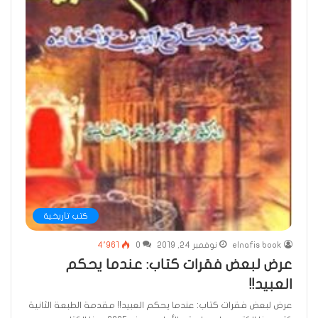
كتب تاريخية
elnafis book
نوفمبر 24, 2019
0
4٬961
عرض لبعض فقرات كتاب: عندما يحكم
العبيد!!
عرض لبعض فقرات كتاب: عندما يحكم العبيد!! مقدمة الطبعة الثانية