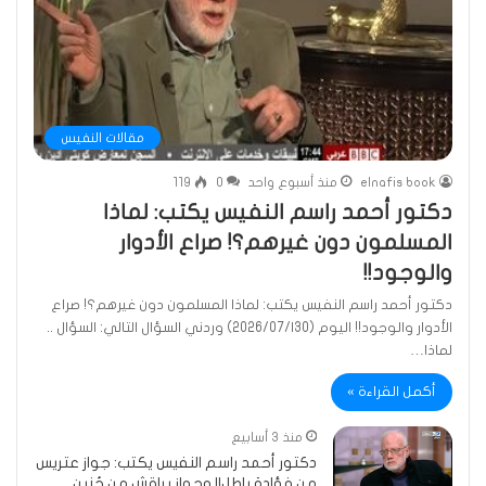
مقالات النفيس
elnafis book
منذ أسبوع واحد
0
119
دكتور أحمد راسم النفيس يكتب: لماذا
المسلمون دون غيرهم؟! صراع الأدوار
والوجود!!
دكتور أحمد راسم النفيس يكتب: لماذا المسلمون دون غيرهم؟! صراع
الأدوار والوجود!! اليوم (‏30ا‏/07‏/2026) وردني السؤال التالي: السؤال ..
لماذا…
أكمل القراءة »
منذ 3 أسابيع
دكتور أحمد راسم النفيس يكتب: جواز عتريس
من فؤادة باطل!! وجواز براقش من حُنين