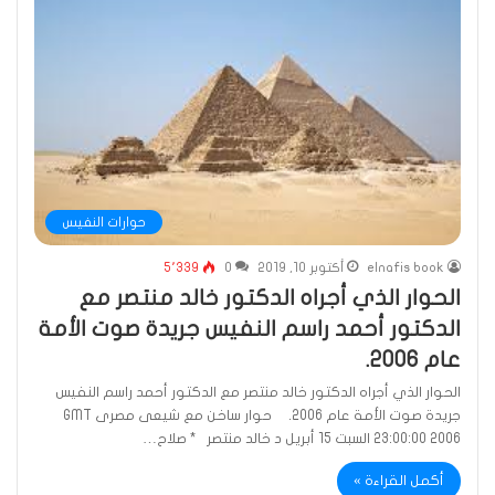
انفراد مع الدكتور سعيد حساسين لقاء القطب الشيعي
6
المصري احمد راسم النفيس
01:47:27
حوارات النفيس
elnafis book
أكتوبر 10, 2019
0
5٬339
الحوار الذي أجراه الدكتور خالد منتصر مع
الدكتور أحمد راسم النفيس جريدة صوت الأمة
عام 2006.
الحوار الذي أجراه الدكتور خالد منتصر مع الدكتور أحمد راسم النفيس
جريدة صوت الأمة عام 2006. حوار ساخن مع شيعى مصرى GMT
23:00:00 2006 السبت 15 أبريل د خالد منتصر * صلاح…
أكمل القراءة »