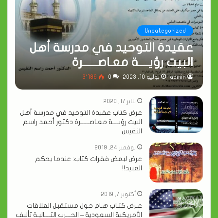
Uncategorized
عقيدة التوحيد في مدرسة أهل
البيت رؤيــــة معـاصــــــرة
admin
يوليو 10, 2023
0
3٬186
يناير 17, 2020
عرض كتاب عقيدة التوحيد في مدرسة أهل
البيت رؤيــــة معـاصــــــرة دكتور أحمد راسم
النفيس
نوفمبر 24, 2019
عرض لبعض فقرات كتاب: عندما يحكم
العبيد!!
أكتوبر 7, 2019
عـرض كتـاب هـام حول مستقبل العلاقات
الأمريكية السعودية – الحـــرب التــــاليـة تأليف