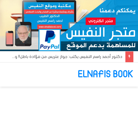
دكتور أحمد راسم النفيس يكتب: القومية العربية والبعث العربي… آن أوان البعث الإسلامي!!
ELNAFIS BOOK