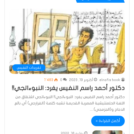
تغريدات النفيس
elnafis book
أكتوبر 19, 2023
0
1٬483
دكتور أحمد راسم النفيس يغرد: النبوءاتجي!!
دكتور أحمد راسم النفيس يغرد: النبوءاتجي!! النبوءاتجي اشتقاق من
اللغة الحلمنتيشية المصرية القديمة تشبه كلمة (الفرارجي) أي بائع
الدجاج و(الجزمجي)…
أكمل القراءة »
يوليو 16, 2022