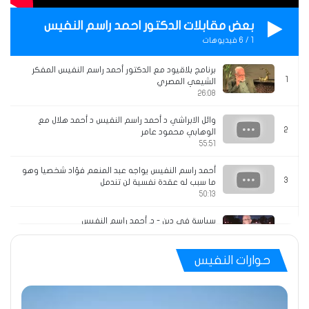
بعض مقابلات الدكتور احمد راسم النفيس
1
/
6
فيديوهات
برنامج بلاقيود مع الدكتور أحمد راسم النفيس المفكر
1
الشيعي المصري
26:08
وائل الابراشي د أحمد راسم النفيس د أحمد هلال مع
2
الوهابي محمود عامر
55:51
أحمد راسم النفيس يواجه عبد المنعم فؤاد شخصيا وهو
3
ما سبب له عقدة نفسية لن تندمل
50:13
سياسة في دين - د. أحمد راسم النفيس
4
38:33
حوارات النفيس
القاهرة اليوم2 عمرو أديب خالد الجندي في مواجهة
5
أحمد راسم النفيس والشيخ محمود رجب مايو 2006
01:23:49