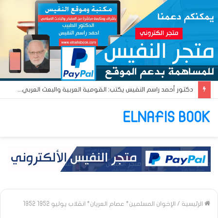
دكتور أحمد راسم النفيس يكتب: القومية العربية والبعث العربي… آن أوان البعث الإسلامي!!
ELNAFIS BOOK
الرئيسية
/
الإخوان المسلمين* عصام العريان* انقلاب يوليو 1952 1952