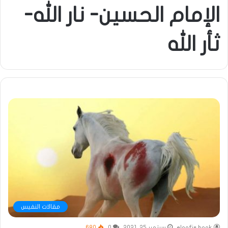
الإمام الحسين- نار الله-
ثأر الله
مقالات النفيس
elnafis book
سبتمبر 25, 2021
0
680