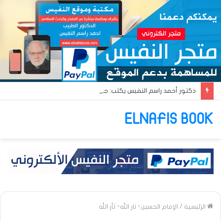
دكتور أحمد راسم النفيس يكتب: جواز عتريس من فؤادة باطل!! وجواز براقش من حُنين فاشل!!
ELNAFIS BOOK
الرئيسية
/
الإمام الحسين- نار الله- ثأر الله