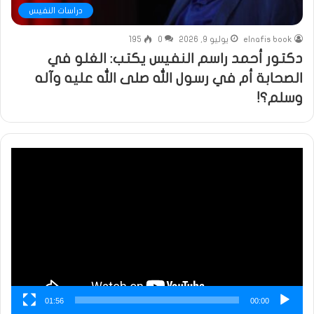
دراسات النفيس
elnafis book
يوليو 9, 2026
0
195
دكتور أحمد راسم النفيس يكتب: الغلو في
الصحابة أم في رسول الله صلى الله عليه وآله
وسلم؟!
مشغل
الفيديو
01:56
00:00