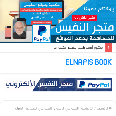
دكتور أحمد راسم النفيس يكتب: جواز عتريس من فؤادة باطل!! وجواز براقش من حُنين فاشل!!
ELNAFIS BOOK
الرئيسية
/
الةهابية- الغلو في الرسول- الغلو في الصحابة- الشرك