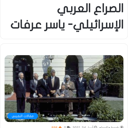
الصراع العربي
الإسرائيلي- ياسر عرفات
مقالات النفيس
elnafis book
أبريل 24, 2021
0
898