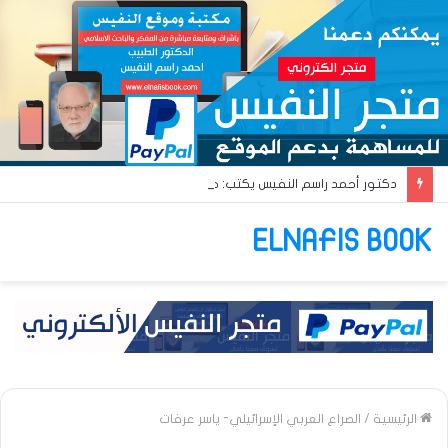
دكتور أحمد راسم النفيس يكتب: جواز عتريس من فؤادة باطل!! وجواز براقش من حُنين فاشل!!
ELNAFIS BOOK
الرئيسية
/
الصراع العربي الإسرائيلي- ياسر عرفات